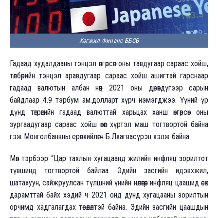
Хөгжил Финанс ББСБ
Гадаад худалдааны тэнцэл өнгөрсөн оны тавдугаар сараас хойш,
төлбөрийн тэнцэл аравдугаар сараас хойш ашигтай гарснаар
гадаад валютын албан нөөц 2021 оны дөрөвдүгээр сарын
байдлаар 4.9 тэрбум ам.долларт хүрч нэмэгджээ. Үүний үр
дүнд төгрөгийн гадаад валюттай харьцах ханш өнгөрсөн оны
зургаадугаар сараас хойш өнөөг хүртэл маш тогтвортой байна
гэж Монголбанкны ерөнхийлөгч Б.Лхагвасүрэн хэлж байна.
Мөн тэрбээр “Цар тахлын хугацаанд жилийн инфляц зорилтот
түвшинд тогтвортой байлаа. Эдийн засгийн идэвхжил,
шатахуун, cайжруулсан түлшний үнийн нөлөөгөөр инфляц цаашид өсөх
дарамттай байх хэдий ч 2021 онд дунд хугацааны зорилтын
орчимд хадгалагдах төсөөлөлтэй байна. Эдийн засгийн цаашдын