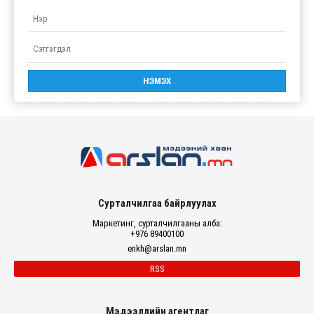
Сурталчилгаа байрлуулах
Маркетинг, сурталчилгааны алба:
+976 89400100
enkh@arslan.mn
RSS
Мэдээллийн агентлаг