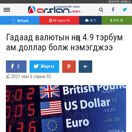
DESKTOP
|
MOBILE
Өнөөдөр
08 сарын 06
26°C
3593.5
₮
Гадаад валютын нөөц 4.9 тэрбум
ам.доллар болж нэмэгджээ
2
Жиргэх
2021 оны 6 сарын 02
