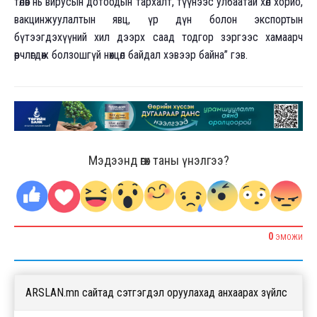
төлөв нь вирусын дотоодын тархалт, түүнээс улбаатай хөл хорио,
вакцинжуулалтын явц, үр дүн болон экспортын
бүтээгдэхүүний хил дээрх саад тодгор зэргээс хамаарч
өөрчлөгдөж болзошгүй нөхцөл байдал хэвээр байна” гэв.
Мэдээнд өгөх таны үнэлгээ?
0
ЭМОЖИ
ARSLAN.mn сайтад сэтгэгдэл оруулахад анхаарах зүйлс