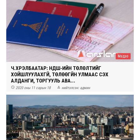
Мэдээ
Ч.ХҮРЭЛБААТАР: НДШ-ИЙН ТӨЛӨЛТИЙГ
ХОЙШЛУУЛАХГҮЙ, ТӨЛӨӨГҮЙН УЛМААС ҮҮСЭХ
АЛДАНГИ, ТОРГУУЛЬ АВА...


2020 оны 11 сарын 18
нийтэлсэн:
админ