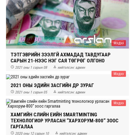
Мэдээ
ТЭТГЭВРИЙН ЗЭЭЛГҮЙ АХМАДАД ТАВДУГААР
САРЫН 21-НЭЭС НЭГ САЯ ТӨГРӨГ ОЛГОНО


2021 оны 1 сарын 08
нийтэлсэн:
админ
Мэдээ
2021 ОНЫ ЭДИЙН ЗАСГИЙН ДҮР ЗУРАГ


2021 оны 1 сарын 05
нийтэлсэн:
админ
Мэдээ
ХАМГИЙН СҮҮЛИЙН ҮЕИЙН SMARTMINTING
ТЕХНОЛОГИОР УРЛАСАН “ХАРХОРУМ-800“ ЗООС
ГАРГАЛАА


2020 оны 12 сарын 10
нийтэлсэн:
админ