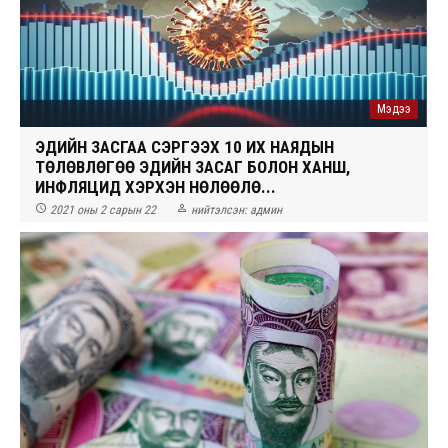
Мэдээ
ЭДИЙН ЗАСГАА СЭРГЭЭХ 10 ИХ НАЯДЫН
ТӨЛӨВЛӨГӨӨ ЭДИЙН ЗАСАГ БОЛОН ХАНШ,
ИНФЛЯЦИД ХЭРХЭН НӨЛӨӨЛӨ...


2021 оны 2 сарын 22
нийтэлсэн:
админ