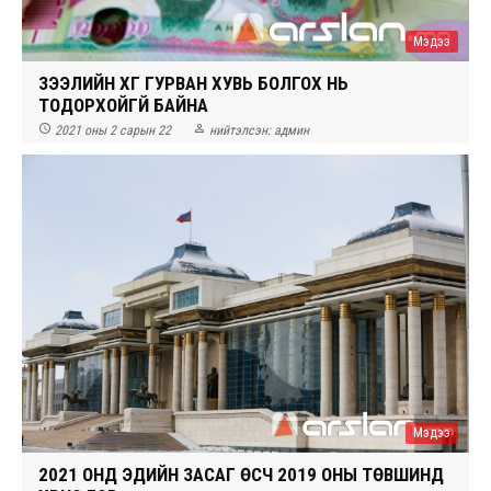
Мэдээ
ЗЭЭЛИЙН ХҮҮГ ГУРВАН ХУВЬ БОЛГОХ НЬ
ТОДОРХОЙГҮЙ БАЙНА


2021 оны 2 сарын 22
нийтэлсэн:
админ
Мэдээ
2021 ОНД ЭДИЙН ЗАСАГ ӨСЧ 2019 ОНЫ ТӨВШИНД