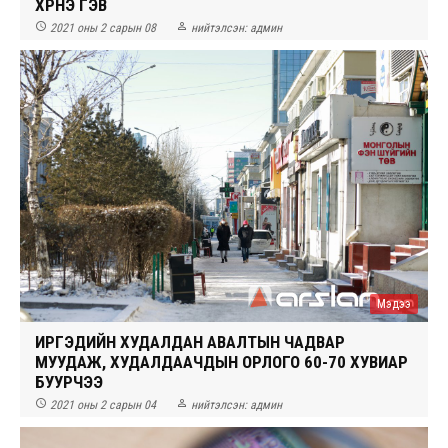
ХҮРНЭ ГЭВ


2021 оны 2 сарын 08
нийтэлсэн:
админ
Мэдээ
ИРГЭДИЙН ХУДАЛДАН АВАЛТЫН ЧАДВАР
МУУДАЖ, ХУДАЛДААЧДЫН ОРЛОГО 60-70 ХУВИАР
БУУРЧЭЭ


2021 оны 2 сарын 04
нийтэлсэн:
админ