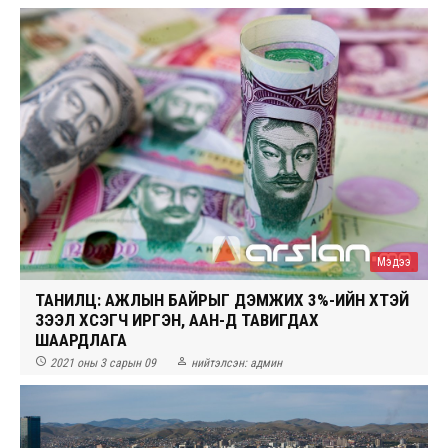
Мэдээ
ТАНИЛЦ: АЖЛЫН БАЙРЫГ ДЭМЖИХ 3%-ИЙН ХҮҮТЭЙ
ЗЭЭЛ ХҮСЭГЧ ИРГЭН, ААН-Д ТАВИГДАХ
ШААРДЛАГА


2021 оны 3 сарын 09
нийтэлсэн:
админ