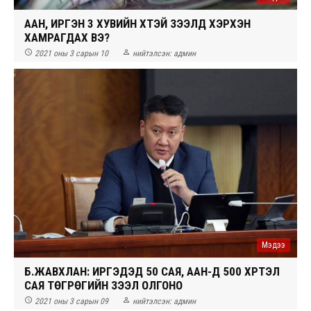
ААН, ИРГЭН 3 ХУВИЙН ХҮҮТЭЙ ЗЭЭЛД ХЭРХЭН
ХАМРАГДАХ ВЭ?


2021 оны 3 сарын 10
нийтэлсэн:
админ
Мэдээ
Б.ЖАВХЛАН: ИРГЭДЭД 50 САЯ, ААН-Д 500 ХҮРТЭЛ
САЯ ТӨГРӨГИЙН ЗЭЭЛ ОЛГОНО


2021 оны 3 сарын 09
нийтэлсэн:
админ