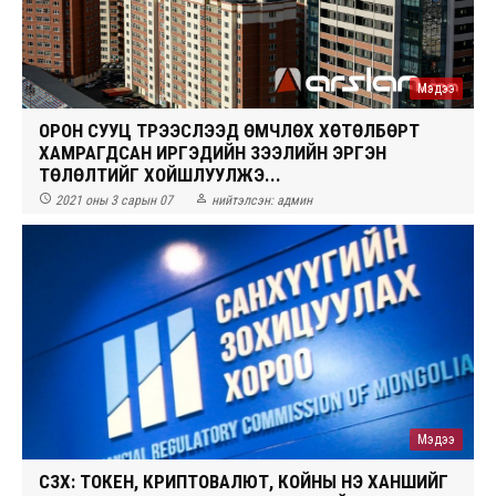
Мэдээ
ОРОН СУУЦ ТҮРЭЭСЛЭЭД ӨМЧЛӨХ ХӨТӨЛБӨРТ
ХАМРАГДСАН ИРГЭДИЙН ЗЭЭЛИЙН ЭРГЭН
ТӨЛӨЛТИЙГ ХОЙШЛУУЛЖЭ...


2021 оны 3 сарын 07
нийтэлсэн:
админ
Мэдээ
СЗХ: ТОКЕН, КРИПТОВАЛЮТ, КОЙНЫ ҮНЭ ХАНШИЙГ