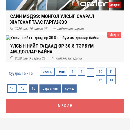
Мэдээ
САЙН МЭДЭЭ: МОНГОЛ УЛСЫГ СААРАЛ
ЖАГСААЛТААС ГАРГАЖЭЭ


2020 оны 10 сарын 07
нийтэлсэн:
админ
Мэдээ
УЛСЫН НИЙТ ГАДААД ӨР 30.8 ТЭРБУМ
АМ.ДОЛЛАР БАЙНА


2020 оны 9 сарын 21
нийтэлсэн:
админ
эхэнд
өмнөх
1
2
10
11
..
Хуудас 16 - 16
12
13
14
15
16
дараагийн
сүүлд
АРХИВ