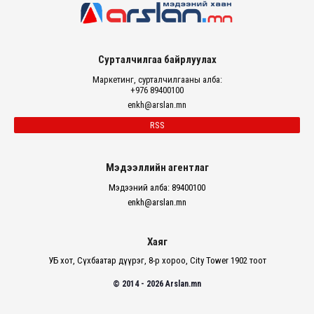
Сурталчилгаа байрлуулах
Маркетинг, сурталчилгааны алба:
+976 89400100
enkh@arslan.mn
RSS
Мэдээллийн агентлаг
Мэдээний алба: 89400100
enkh@arslan.mn
Хаяг
УБ хот, Сүхбаатар дүүрэг, 8-р хороо, City Tower 1902 тоот
© 2014 - 2026 Arslan.mn