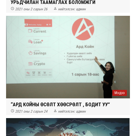
УРЬДЧИЛАН ТААМАГЛАХ БОЛОМЖГҮЙ


2021 оны 2 сарын 26
нийтэлсэн:
админ
Мэдээ
“АРД КОЙНЫ ӨСӨЛТ ХӨӨСРӨЛТ ҮҮ, БОДИТ УУ”


2021 оны 2 сарын 24
нийтэлсэн:
админ