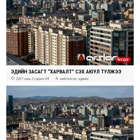
Мэдээ
ЭДИЙН ЗАСАГТ “ХАРВАЛТ” ҮҮСЭХ АЮУЛ ТУЛЖЭЭ


2021 оны 3 сарын 09
нийтэлсэн:
админ