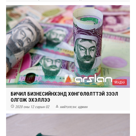
Мэдээ
БИЧИЛ БИЗНЕСИЙНХЭНД ХӨНГӨЛӨЛТТЭЙ ЗЭЭЛ
ОЛГОЖ ЭХЭЛЛЭЭ


2020 оны 12 сарын 02
нийтэлсэн:
админ