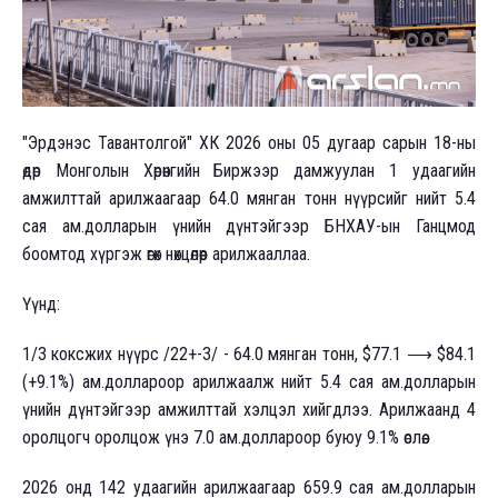
"Эрдэнэс Тавантолгой" ХК 2026 оны 05 дугаар сарын 18-ны
өдөр Монголын Хөрөнгийн Биржээр дамжуулан 1 удаагийн
амжилттай арилжаагаар 64.0 мянган тонн нүүрсийг нийт 5.4
сая ам.долларын үнийн дүнтэйгээр БНХАУ-ын Ганцмод
боомтод хүргэж өгөх нөхцөлөөр арилжааллаа.
Үүнд:
1/3 коксжих нүүрс /22+-3/ - 64.0 мянган тонн, $77.1 ⟶ $84.1
(+9.1%) ам.доллароор арилжаалж нийт 5.4 сая ам.долларын
үнийн дүнтэйгээр амжилттай хэлцэл хийгдлээ. Арилжаанд 4
оролцогч оролцож үнэ 7.0 ам.доллароор буюу 9.1% өслөө.
2026 онд 142 удаагийн арилжаагаар 659.9 сая ам.долларын