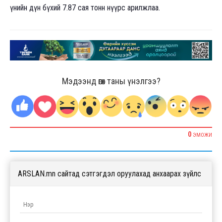
үнийн дүн бүхий 7.87 сая тонн нүүрс арилжлаа.
Мэдээнд өгөх таны үнэлгээ?
0
ЭМОЖИ
ARSLAN.mn сайтад сэтгэгдэл оруулахад анхаарах зүйлс