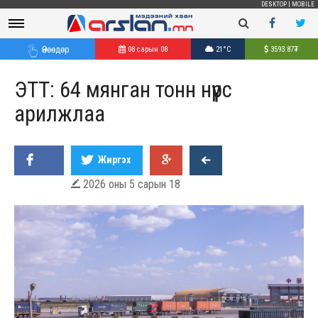
DESKTOP
|
MOBILE
Өнөөдөр
08 сарын 08
21°C
3593.87
₮
ЭТТ: 64 мянган тонн нүүрс
арилжлаа
Жиргэх
2026 оны 5 сарын 18
