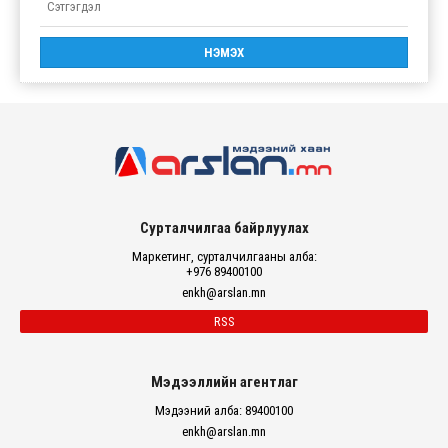
Сурталчилгаа байрлуулах
Маркетинг, сурталчилгааны алба:
+976 89400100
enkh@arslan.mn
RSS
Мэдээллийн агентлаг
Мэдээний алба: 89400100
enkh@arslan.mn