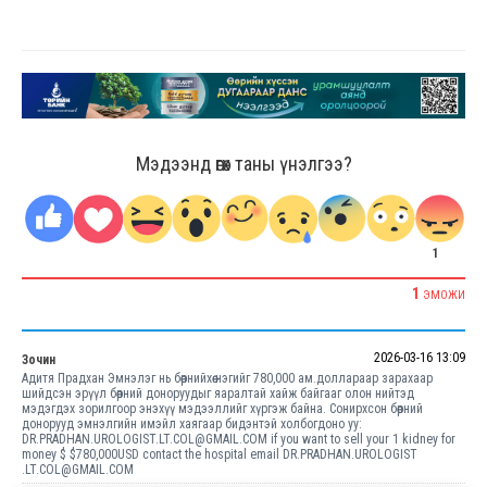
Мэдээнд өгөх таны үнэлгээ?
1
1
ЭМОЖИ
2026-03-16 13:09
Зочин
Адитя Прадхан Эмнэлэг нь бөөрнийхөө нэгийг 780,000 ам.доллараар зарахаар
шийдсэн эрүүл бөөрний доноруудыг яаралтай хайж байгааг олон нийтэд
мэдэгдэх зорилгоор энэхүү мэдээллийг хүргэж байна. Сонирхсон бөөрний
донорууд эмнэлгийн имэйл хаягаар бидэнтэй холбогдоно уу:
DR.PRADHAN.UROLOGIST.LT.COL@GMAIL.COM if you want to sell your 1 kidney for
money $ $780,000USD contact the hospital email DR.PRADHAN.UROLOGIST
.LT.COL@GMAIL.COM