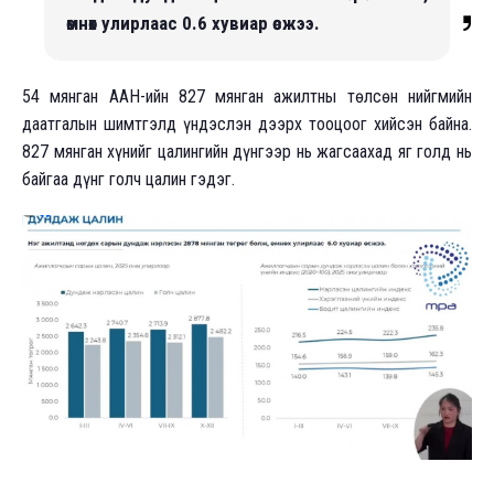
өмнөх улирлаас 0.6 хувиар өсжээ.
54 мянган ААН-ийн 827 мянган ажилтны төлсөн нийгмийн
даатгалын шимтгэлд үндэслэн дээрх тооцоог хийсэн байна.
827 мянган хүнийг цалингийн дүнгээр нь жагсаахад яг голд нь
байгаа дүнг голч цалин гэдэг.