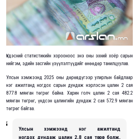
Үндэсний статистикийн хорооноос энэ оны эхний хоёр сарын
нийгэм, эдийн засгийн үзүүлэлтүүдийг өнөөдөр танилцуулав.
Улсын хэмжээнд 2025 оны дөрөвдүгээр улирлын байдлаар
нэг ажилтанд ногдох сарын дундаж нэрлэсэн цалин 2 сая
877.8 мянган төгрөг байна. Харин голч цалин 2 сая 482.2
мянган төгрөг, үндсэн цалингийн дундаж 2 сая 572.9 мянган
төгрөг байгаа.
Улсын хэмжээнд нэг ажилтанд
ногдох дундаж цалин 2.8 сая төгрөг болж,