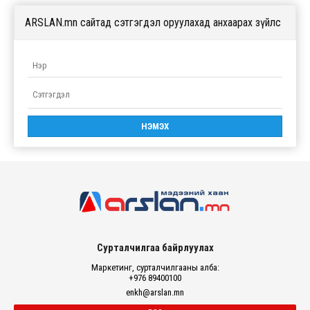
ARSLAN.mn сайтад сэтгэгдэл оруулахад анхаарах зүйлс
Сурталчилгаа байрлуулах
Маркетинг, сурталчилгааны алба:
+976 89400100
enkh@arslan.mn