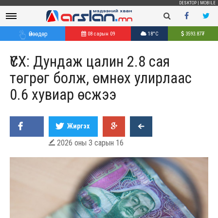
DESKTOP
|
MOBILE
Өнөөдөр
08 сарын 09
18°C
3593.87
₮
ҮСХ: Дундаж цалин 2.8 сая
төгрөг болж, өмнөх улирлаас
0.6 хувиар өсжээ
Жиргэх
2026 оны 3 сарын 16
