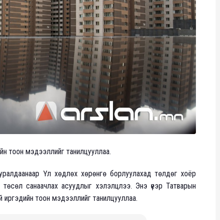
ийн тоон мэдээллийг танилцууллаа.
уралдаанаар Үл хөдлөх хөрөнгө борлуулахад төлдөг хоёр
йн төсөл санаачлах асуудлыг хэлэлцлээ. Энэ үеэр Татварын
ай иргэдийн тоон мэдээллийг танилцууллаа.