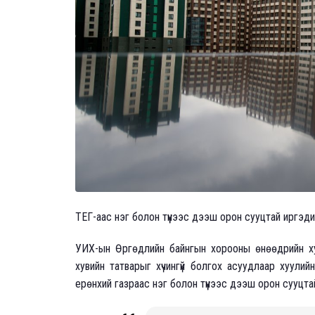
ТЕГ-аас нэг болон түүнээс дээш орон сууцтай иргэд
УИХ-ын Өргөдлийн байнгын хорооны өнөөдрийн х
хувийн татварыг хүчингүй болгох асуудлаар хуули
ерөнхий газраас нэг болон түүнээс дээш орон сууцт