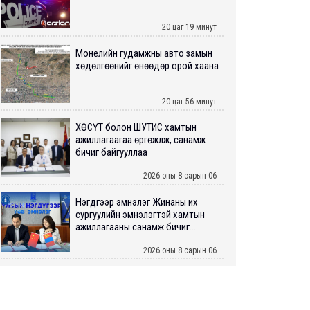
20 цаг 19 минут
Монелийн гудамжны авто замын
хөдөлгөөнийг өнөөдөр орой хаана
20 цаг 56 минут
ХӨСҮТ болон ШУТИС хамтын
ажиллагаагаа өргөжүүлж, санамж
бичиг байгууллаа
2026 оны 8 сарын 06
Нэгдүгээр эмнэлэг Жинаны их
сургуулийн эмнэлэгтэй хамтын
ажиллагааны санамж бичиг...
2026 оны 8 сарын 06
Нийслэлийн ИТХ-аар “Сэлбэ
ухаалаг хот”, агаарын бохирдол
зэрэг асуудлыг хэлэлцэж ...