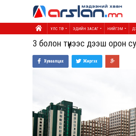
УЛС ТӨР
ЭДИЙН ЗАСАГ
НИЙГЭМ
Д
3 болон түүнээс дээш орон 
Хуваалцах
Жиргэх