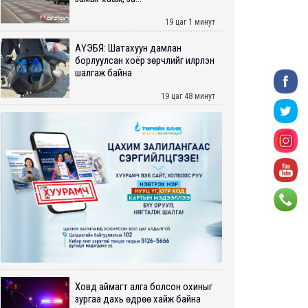
19 цаг 1 минут
АҮЭБЯ: Шатахуун дамлан
борлуулсан хоёр зөрчлийг илрүүлэн
шалгаж байна
19 цаг 48 минут
Ховд аймагт алга болсон охиныг
зургаа дахь өдрөө хайж байна