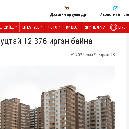
Дэлхийн адууны өдөр
7 хоногийн той
ЭЛХИЙД
LIFESTYLE
ФОТО
ВИДЕО
ЯРИЛЦЛАГА
LIVE
сууцтай 12 376 иргэн байна
2025 оны 9 сарын 23
