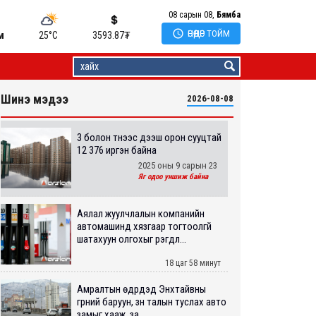
08 сарын 08,
Бямба

ӨНӨӨДӨР ТОЙМ
м
25°C
3593.87
₮
Шинэ мэдээ
2026-08-08
3 болон түүнээс дээш орон сууцтай
12 376 иргэн байна
2025 оны 9 сарын 23
Яг одоо уншиж байна
Аялал жуулчлалын компанийн
автомашинд хязгаар тогтоолгүй
шатахуун олгохыг үүрэгдл...
18 цаг 58 минут
Амралтын өдрүүдэд Энхтайвны
гүүрний баруун, зүүн талын туслах авто
замыг хааж, за...