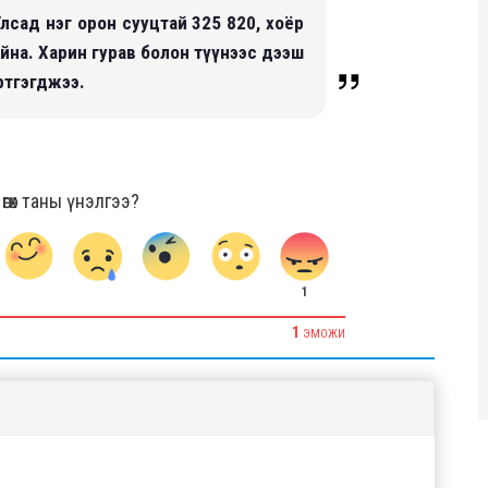
лсад нэг орон сууцтай 325 820, хоёр
айна. Харин гурав болон түүнээс дээш
ртгэгджээ.
гөх таны үнэлгээ?
1
1
ЭМОЖИ