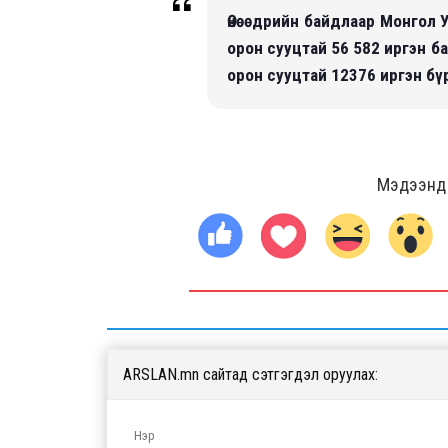
Өнөөдрийн байдлаар Монгол У
орон сууцтай 56 582 иргэн б
орон сууцтай 12376 иргэн бү
Мэдээнд ө
ARSLAN.mn сайтад сэтгэгдэл оруулах: