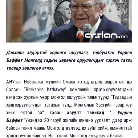
Дэлхийн алдартай хөрөнгө оруулагч, тэрбумтан Уоррен
Баффет Монголд гадны хөрөнгө оруулагчдыг хэрхэн татах
талаар зөвлөгөө өгчээ.
АНУ-ын Небраска мужийн Омаха хотод өнгөрсөн амралтын өдөр
болсон “Berkshire hathaway” компанийн хөрөнгө оруулагчдын
нэгдсэн хурлын үеэр монгол залуусын төлөөлөл түүнд “Гадаадын
хөрөнгө оруулагчдыг татахын тулд Монголын Засгийн газар юу
хийх ёстой в
э” гэсэн асуулт тавихад
"
Уоррен
Баффет
"Үнэндээ 20 гаруй жилийн өмнө энэ уулзалт дээр ирж
байсан танил маань Монголд нэлээд их зүйл хийж, амжилттай
хөрөнгө оруулж байсан. Нэг хэсэг Монголд амьдарч ч байсан.