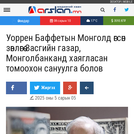
DESKTOP
|
MOBILE
Өнөөдөр
08 сарын 10
17°C
3593.87
₮
Уоррен Баффетын Монголд өгсөн
зөвлөгөө Засгийн газар,
Монголбанканд хаягласан
томоохон сануулга болов
Жиргэх
2025 оны 5 сарын 05
