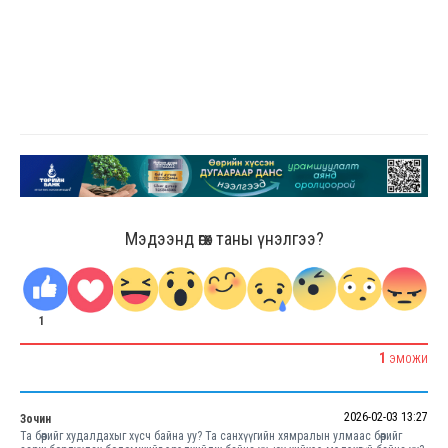
Мэдээнд өгөх таны үнэлгээ?
1
1
ЭМОЖИ
2026-02-03 13:27
Зочин
Та бөөрийг худалдахыг хүсч байна уу? Та санхүүгийн хямралын улмаас бөөрийг