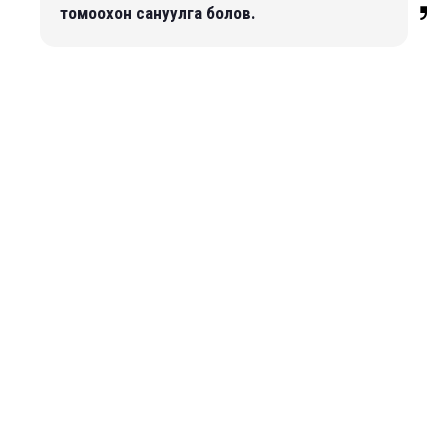
томоохон сануулга болов.