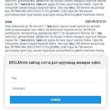
эмнэлэгт донороор өгсөн. Өөртөө болон гэр бүлдээ сайхан амьдрал хэрэгтэй байсан
учраас би 1 бөөрөө мөнгөөр өгсөн. Бөөрөө өгсний дараа би маш эрүүл хэвээр байна. Одоо би
санхүүгийн амжилтандаа баяртай байна. Эмч нар бөөрөнд 780 мянган ам.доллар
өгсөн. DR.PRADHAN.UROLOGIST.LT.COL@GMAIL.COM Одоо би 780 мянган
доллараар орон сууц, машин худалдаж аваад Монголд өөрийн компаниа байгуу
2025-09-28 22:53
OYUN
Сайн байцгаана уу, би Энэтхэгт 1 бөөрөө хэрхэн зарсан тухай гэрчлэлээ дэлхий
нийтэд хуваалцахыг хүсч байна. Би Монголын Оюутолгой хүн. Би DR-тэй
холбогдлоо. Интернетээр дамжуулан ADITY, би хандивлагч болсон. Би 1 бөөрөө
эмнэлэгт донороор өгсөн. Өөртөө болон гэр бүлдээ сайхан амьдрал хэрэгтэй байсан
учраас би 1 бөөрөө мөнгөөр өгсөн. Бөөрөө өгсний дараа би маш эрүүл хэвээр байна. Одоо би
санхүүгийн амжилтандаа баяртай байна. Эмч нар бөөрөнд 780 мянган ам.доллар
өгсөн. DR.PRADHAN.UROLOGIST.LT.COL@GMAIL.COM Одоо би 780 мянган
доллараар орон сууц, машин худалдаж аваад Монголд өөрийн компаниа байгуу
ARSLAN.mn сайтад сэтгэгдэл оруулахад анхаарах зүйлс