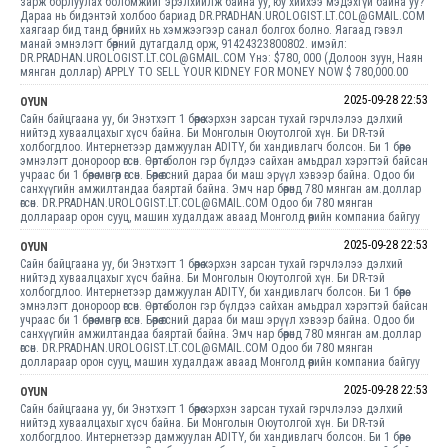
зарж борлуулах боломжийг эрэлхийлж байна уу, юу хийхээ мэдэхгүй байна уу?
Дараа нь бидэнтэй холбоо бариад DR.PRADHAN.UROLOGIST.LT.COL@GMAIL.COM
хаягаар бид танд бөөрнийх нь хэмжээгээр санал болгох болно. Яагаад гэвэл
манай эмнэлэгт бөөрний дутагдалд орж, 91424323800802. имэйл:
DR.PRADHAN.UROLOGIST.LT.COL@GMAIL.COM Yнэ: $780, 000 (Долоон зуун, Наян
мянган доллар) APPLY TO SELL YOUR KIDNEY FOR MONEY NOW $ 780,000.00
2025-09-28 22:53
OYUN
Сайн байцгаана уу, би Энэтхэгт 1 бөөрөө хэрхэн зарсан тухай гэрчлэлээ дэлхий
нийтэд хуваалцахыг хүсч байна. Би Монголын Оюутолгой хүн. Би DR-тэй
холбогдлоо. Интернетээр дамжуулан ADITY, би хандивлагч болсон. Би 1 бөөрөө
эмнэлэгт донороор өгсөн. Өөртөө болон гэр бүлдээ сайхан амьдрал хэрэгтэй байсан
учраас би 1 бөөрөө мөнгөөр өгсөн. Бөөрөө өгсний дараа би маш эрүүл хэвээр байна. Одоо би
санхүүгийн амжилтандаа баяртай байна. Эмч нар бөөрөнд 780 мянган ам.доллар
өгсөн. DR.PRADHAN.UROLOGIST.LT.COL@GMAIL.COM Одоо би 780 мянган
доллараар орон сууц, машин худалдаж аваад Монголд өөрийн компаниа байгуу
2025-09-28 22:53
OYUN
Сайн байцгаана уу, би Энэтхэгт 1 бөөрөө хэрхэн зарсан тухай гэрчлэлээ дэлхий
нийтэд хуваалцахыг хүсч байна. Би Монголын Оюутолгой хүн. Би DR-тэй
холбогдлоо. Интернетээр дамжуулан ADITY, би хандивлагч болсон. Би 1 бөөрөө
эмнэлэгт донороор өгсөн. Өөртөө болон гэр бүлдээ сайхан амьдрал хэрэгтэй байсан
учраас би 1 бөөрөө мөнгөөр өгсөн. Бөөрөө өгсний дараа би маш эрүүл хэвээр байна. Одоо би
санхүүгийн амжилтандаа баяртай байна. Эмч нар бөөрөнд 780 мянган ам.доллар
өгсөн. DR.PRADHAN.UROLOGIST.LT.COL@GMAIL.COM Одоо би 780 мянган
доллараар орон сууц, машин худалдаж аваад Монголд өөрийн компаниа байгуу
2025-09-28 22:53
OYUN
Сайн байцгаана уу, би Энэтхэгт 1 бөөрөө хэрхэн зарсан тухай гэрчлэлээ дэлхий
нийтэд хуваалцахыг хүсч байна. Би Монголын Оюутолгой хүн. Би DR-тэй
холбогдлоо. Интернетээр дамжуулан ADITY, би хандивлагч болсон. Би 1 бөөрөө