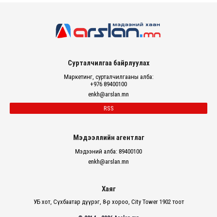
Сурталчилгаа байрлуулах
Маркетинг, сурталчилгааны алба:
+976 89400100
enkh@arslan.mn
RSS
Мэдээллийн агентлаг
Мэдээний алба: 89400100
enkh@arslan.mn
Хаяг
УБ хот, Сүхбаатар дүүрэг, 8-р хороо, City Tower 1902 тоот