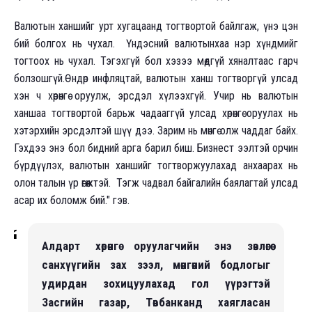
Валютын ханшийг урт хугацаанд тогтвортой байлгаж, үнэ цэн
бий болгох нь чухал. Үндэсний валютынхаа нэр хүндмийг
тогтоох нь чухал. Тэгэхгүй бол хэзээ мөдгүй хяналтаас гарч
болзошгүй.Өндөр инфляцтай, валютын ханш тогтворгүй улсад
хэн ч хөрөнгө оруулж, эрсдэл хүлээхгүй. Учир нь валютын
ханшаа тогтвортой барьж чадааггүй улсад хөрөнгө оруулах нь
хэтэрхийн эрсдэлтэй шүү дээ. Зарим нь мөнгө олж чаддаг байх.
Гэхдээ энэ бол бидний арга барил биш. Бизнест ээлтэй орчин
бүрдүүлэх, валютын ханшийг тогтворжуулахад анхаарах нь
олон талын үр өгөөжтэй. Тэгж чадвал байгалийн баялагтай улсад
асар их боломж бий." гэв.
Алдарт хөрөнгө оруулагчийн энэ зөвлөгөө
санхүүгийн зах зээл, мөнгөний бодлогыг
удирдан зохицуулахад гол үүрэгтэй
Засгийн газар, Төвбанканд хаягласан