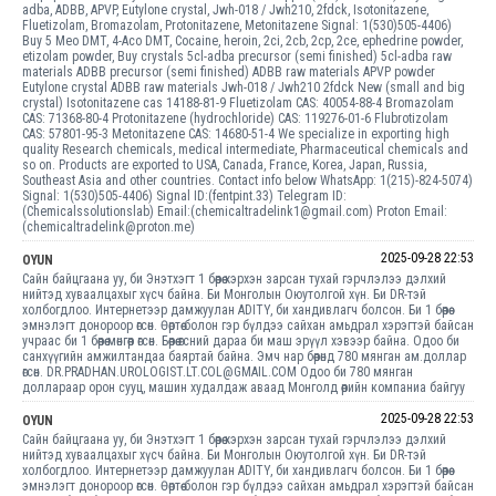
adba, ADBB, APVP, Eutylone crystal, Jwh-018 / Jwh210, 2fdck, Isotonitazene,
Fluetizolam, Bromazolam, Protonitazene, Metonitazene Signal: 1(530)505-4406)
Buy 5 Meo DMT, 4-Aco DMT, Cocaine, heroin, 2ci, 2cb, 2cp, 2ce, ephedrine powder,
etizolam powder, Buy crystals 5cl-adba precursor (semi finished) 5cl-adba raw
materials ADBB precursor (semi finished) ADBB raw materials APVP powder
Eutylone crystal ADBB raw materials Jwh-018 / Jwh210 2fdck New (small and big
crystal) Isotonitazene cas 14188-81-9 Fluetizolam CAS: 40054-88-4 Bromazolam
CAS: 71368-80-4 Protonitazene (hydrochloride) CAS: 119276-01-6 Flubrotizolam
CAS: 57801-95-3 Metonitazene CAS: 14680-51-4 We specialize in exporting high
quality Research chemicals, medical intermediate, Pharmaceutical chemicals and
so on. Products are exported to USA, Canada, France, Korea, Japan, Russia,
Southeast Asia and other countries. Contact info below WhatsApp: 1(215)-824-5074)
Signal: 1(530)505-4406) Signal ID:(fentpint.33) Telegram ID:
(Chemicalssolutionslab) Email:(chemicaltradelink1@gmail.com) Proton Email:
(chemicaltradelink@proton.me)
2025-09-28 22:53
OYUN
Сайн байцгаана уу, би Энэтхэгт 1 бөөрөө хэрхэн зарсан тухай гэрчлэлээ дэлхий
нийтэд хуваалцахыг хүсч байна. Би Монголын Оюутолгой хүн. Би DR-тэй
холбогдлоо. Интернетээр дамжуулан ADITY, би хандивлагч болсон. Би 1 бөөрөө
эмнэлэгт донороор өгсөн. Өөртөө болон гэр бүлдээ сайхан амьдрал хэрэгтэй байсан
учраас би 1 бөөрөө мөнгөөр өгсөн. Бөөрөө өгсний дараа би маш эрүүл хэвээр байна. Одоо би
санхүүгийн амжилтандаа баяртай байна. Эмч нар бөөрөнд 780 мянган ам.доллар
өгсөн. DR.PRADHAN.UROLOGIST.LT.COL@GMAIL.COM Одоо би 780 мянган
доллараар орон сууц, машин худалдаж аваад Монголд өөрийн компаниа байгуу
2025-09-28 22:53
OYUN
Сайн байцгаана уу, би Энэтхэгт 1 бөөрөө хэрхэн зарсан тухай гэрчлэлээ дэлхий
нийтэд хуваалцахыг хүсч байна. Би Монголын Оюутолгой хүн. Би DR-тэй
холбогдлоо. Интернетээр дамжуулан ADITY, би хандивлагч болсон. Би 1 бөөрөө
эмнэлэгт донороор өгсөн. Өөртөө болон гэр бүлдээ сайхан амьдрал хэрэгтэй байсан