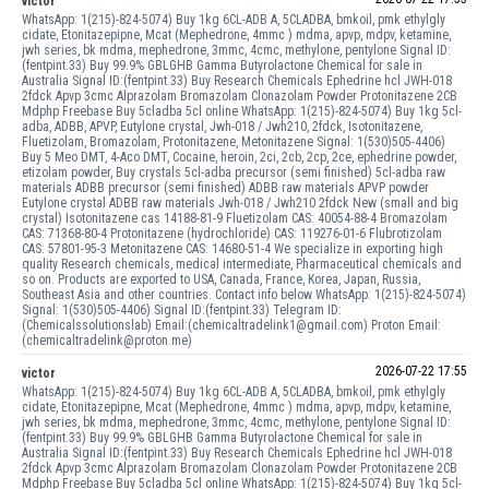
victor
WhatsApp: 1(215)-824-5074) Buy 1kg 6CL-ADB A, 5CLADBA, bmkoil, pmk ethylgly
cidate, Etonitazepipne, Mcat (Mephedrone, 4mmc ) mdma, apvp, mdpv, ketamine,
jwh series, bk mdma, mephedrone, 3mmc, 4cmc, methylone, pentylone Signal ID:
(fentpint.33) Buy 99.9% GBLGHB Gamma Butyrolactone Chemical for sale in
Australia Signal ID:(fentpint.33) Buy Research Chemicals Ephedrine hcl JWH-018
2fdck Apvp 3cmc Alprazolam Bromazolam Clonazolam Powder Protonitazene 2CB
Mdphp Freebase Buy 5cladba 5cl online WhatsApp: 1(215)-824-5074) Buy 1kg 5cl-
adba, ADBB, APVP, Eutylone crystal, Jwh-018 / Jwh210, 2fdck, Isotonitazene,
Fluetizolam, Bromazolam, Protonitazene, Metonitazene Signal: 1(530)505-4406)
Buy 5 Meo DMT, 4-Aco DMT, Cocaine, heroin, 2ci, 2cb, 2cp, 2ce, ephedrine powder,
etizolam powder, Buy crystals 5cl-adba precursor (semi finished) 5cl-adba raw
materials ADBB precursor (semi finished) ADBB raw materials APVP powder
Eutylone crystal ADBB raw materials Jwh-018 / Jwh210 2fdck New (small and big
crystal) Isotonitazene cas 14188-81-9 Fluetizolam CAS: 40054-88-4 Bromazolam
CAS: 71368-80-4 Protonitazene (hydrochloride) CAS: 119276-01-6 Flubrotizolam
CAS: 57801-95-3 Metonitazene CAS: 14680-51-4 We specialize in exporting high
quality Research chemicals, medical intermediate, Pharmaceutical chemicals and
so on. Products are exported to USA, Canada, France, Korea, Japan, Russia,
Southeast Asia and other countries. Contact info below WhatsApp: 1(215)-824-5074)
Signal: 1(530)505-4406) Signal ID:(fentpint.33) Telegram ID:
(Chemicalssolutionslab) Email:(chemicaltradelink1@gmail.com) Proton Email:
(chemicaltradelink@proton.me)
2026-07-22 17:55
victor
WhatsApp: 1(215)-824-5074) Buy 1kg 6CL-ADB A, 5CLADBA, bmkoil, pmk ethylgly
cidate, Etonitazepipne, Mcat (Mephedrone, 4mmc ) mdma, apvp, mdpv, ketamine,
jwh series, bk mdma, mephedrone, 3mmc, 4cmc, methylone, pentylone Signal ID:
(fentpint.33) Buy 99.9% GBLGHB Gamma Butyrolactone Chemical for sale in
Australia Signal ID:(fentpint.33) Buy Research Chemicals Ephedrine hcl JWH-018
2fdck Apvp 3cmc Alprazolam Bromazolam Clonazolam Powder Protonitazene 2CB
Mdphp Freebase Buy 5cladba 5cl online WhatsApp: 1(215)-824-5074) Buy 1kg 5cl-