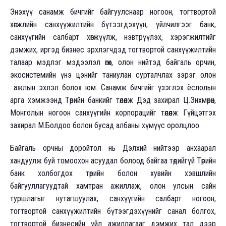
Энэхүү санамж бичгийг байгуулснаар ногоон, тогтвортой
хөгжлийн санхүүжилтийн бүтээгдэхүүн, үйлчилгээг банк,
санхүүгийн салбарт хөгжүүлж, нэвтрүүлэх, хэрэгжилтийг
дэмжих, иргэд бизнес эрхлэгчдэд тогтвортой санхүүжилтийн
талаар мэдлэг мэдээлэл өгөх, олон нийтэд байгаль орчин,
экосистемийн үнэ цэнийг таниулан сурталчлах зэрэг олон
ажлын эхлэл болох юм. Санамж бичгийг үзэглэх ёслолын
арга хэмжээнд Төрийн банкийг төлөөлж Дэд захирал Ц.Энхмөрөн,
Монголын ногоон санхүүгийн корпорацийг төлөөлж Гүйцэтгэх
захирал М.Болдоо болон бусад албаны хүмүүс оролцлоо.
Байгаль орчны доройтол нь Дэлхий нийтээр анхаарал
хандуулж буй томоохон асуудал болоод байгаа төдийгүй Төрийн
банк холбогдох төрийн болон хувийн хэвшлийн
байгууллагуудтай хамтран ажиллаж, олон улсын сайн
туршлагыг нутагшуулах, санхүүгийн салбарт ногоон,
тогтвортой санхүүжилтийн бүтээгдэхүүнийг санал болгох,
тогтвортой бизнесийн үйл ажиллагааг дэмжих тал дээр