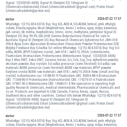
Signal: 1(530)505-4406) Signal ID:(fentpint.33) Telegram ID:
(Chemicalssolutionslab) Email:(chemicaltradelink1@gmail.com) Proton Email:
(chemicaltradelink@proton.me)
2026-07-22 17:57
victor
WhatsApp: 1(215)-824-5074) Buy 1kg 6CL-ADB A, 5CLADBA, bmkoil, pmk ethylgly
cidate, Etonitazepipne, Mcat (Mephedrone, 4mmc ) mdma, apvp, mdpv, ketamine,
jwh series, bk mdma, mephedrone, 3mmc, 4cmc, methylone, pentylone Signal ID:
(fentpint.33) Buy 99.9% GBLGHB Gamma Butyrolactone Chemical for sale in
Australia Signal ID:(fentpint.33) Buy Research Chemicals Ephedrine hcl JWH-018
2fdck Apvp 3cmc Alprazolam Bromazolam Clonazolam Powder Protonitazene 2CB
Mdphp Freebase Buy 5cladba 5cl online WhatsApp: 1(215)-824-5074) Buy 1kg 5cl-
adba, ADBB, APVP, Eutylone crystal, Jwh-018 / Jwh210, 2fdck, Isotonitazene,
Fluetizolam, Bromazolam, Protonitazene, Metonitazene Signal: 1(530)505-4406)
Buy 5 Meo DMT, 4-Aco DMT, Cocaine, heroin, 2ci, 2cb, 2cp, 2ce, ephedrine powder,
etizolam powder, Buy crystals 5cl-adba precursor (semi finished) 5cl-adba raw
materials ADBB precursor (semi finished) ADBB raw materials APVP powder
Eutylone crystal ADBB raw materials Jwh-018 / Jwh210 2fdck New (small and big
crystal) Isotonitazene cas 14188-81-9 Fluetizolam CAS: 40054-88-4 Bromazolam
CAS: 71368-80-4 Protonitazene (hydrochloride) CAS: 119276-01-6 Flubrotizolam
CAS: 57801-95-3 Metonitazene CAS: 14680-51-4 We specialize in exporting high
quality Research chemicals, medical intermediate, Pharmaceutical chemicals and
so on. Products are exported to USA, Canada, France, Korea, Japan, Russia,
Southeast Asia and other countries. Contact info below WhatsApp: 1(215)-824-5074)
Signal: 1(530)505-4406) Signal ID:(fentpint.33) Telegram ID:
(Chemicalssolutionslab) Email:(chemicaltradelink1@gmail.com) Proton Email:
(chemicaltradelink@proton.me)
2026-07-22 17:57
victor
WhatsApp: 1(215)-824-5074) Buy 1kg 6CL-ADB A, 5CLADBA, bmkoil, pmk ethylgly
cidate, Etonitazepipne, Mcat (Mephedrone, 4mmc ) mdma, apvp, mdpv, ketamine,