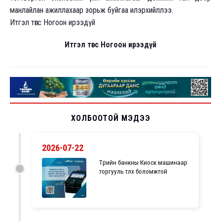
манлайлан ажиллахаар зорьж буйгаа илэрхийллээ.
Итгэл төгс Ногоон ирээдүй
Итгэл төгс Ногоон ирээдүй
ХОЛБООТОЙ МЭДЭЭ
2026-07-22
Төрийн банкны Киоск машинаар
торгууль төлөх боломжтой