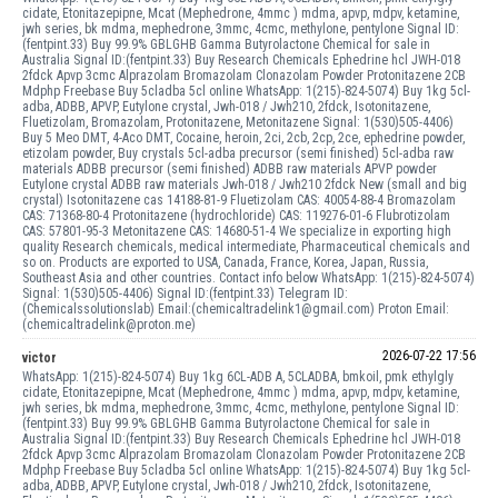
cidate, Etonitazepipne, Mcat (Mephedrone, 4mmc ) mdma, apvp, mdpv, ketamine,
jwh series, bk mdma, mephedrone, 3mmc, 4cmc, methylone, pentylone Signal ID:
(fentpint.33) Buy 99.9% GBLGHB Gamma Butyrolactone Chemical for sale in
Australia Signal ID:(fentpint.33) Buy Research Chemicals Ephedrine hcl JWH-018
2fdck Apvp 3cmc Alprazolam Bromazolam Clonazolam Powder Protonitazene 2CB
Mdphp Freebase Buy 5cladba 5cl online WhatsApp: 1(215)-824-5074) Buy 1kg 5cl-
adba, ADBB, APVP, Eutylone crystal, Jwh-018 / Jwh210, 2fdck, Isotonitazene,
Fluetizolam, Bromazolam, Protonitazene, Metonitazene Signal: 1(530)505-4406)
Buy 5 Meo DMT, 4-Aco DMT, Cocaine, heroin, 2ci, 2cb, 2cp, 2ce, ephedrine powder,
etizolam powder, Buy crystals 5cl-adba precursor (semi finished) 5cl-adba raw
materials ADBB precursor (semi finished) ADBB raw materials APVP powder
Eutylone crystal ADBB raw materials Jwh-018 / Jwh210 2fdck New (small and big
crystal) Isotonitazene cas 14188-81-9 Fluetizolam CAS: 40054-88-4 Bromazolam
CAS: 71368-80-4 Protonitazene (hydrochloride) CAS: 119276-01-6 Flubrotizolam
CAS: 57801-95-3 Metonitazene CAS: 14680-51-4 We specialize in exporting high
quality Research chemicals, medical intermediate, Pharmaceutical chemicals and
so on. Products are exported to USA, Canada, France, Korea, Japan, Russia,
Southeast Asia and other countries. Contact info below WhatsApp: 1(215)-824-5074)
Signal: 1(530)505-4406) Signal ID:(fentpint.33) Telegram ID:
(Chemicalssolutionslab) Email:(chemicaltradelink1@gmail.com) Proton Email:
(chemicaltradelink@proton.me)
2026-07-22 17:56
victor
WhatsApp: 1(215)-824-5074) Buy 1kg 6CL-ADB A, 5CLADBA, bmkoil, pmk ethylgly
cidate, Etonitazepipne, Mcat (Mephedrone, 4mmc ) mdma, apvp, mdpv, ketamine,
jwh series, bk mdma, mephedrone, 3mmc, 4cmc, methylone, pentylone Signal ID:
(fentpint.33) Buy 99.9% GBLGHB Gamma Butyrolactone Chemical for sale in
Australia Signal ID:(fentpint.33) Buy Research Chemicals Ephedrine hcl JWH-018
2fdck Apvp 3cmc Alprazolam Bromazolam Clonazolam Powder Protonitazene 2CB
Mdphp Freebase Buy 5cladba 5cl online WhatsApp: 1(215)-824-5074) Buy 1kg 5cl-
adba, ADBB, APVP, Eutylone crystal, Jwh-018 / Jwh210, 2fdck, Isotonitazene,