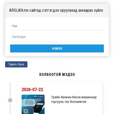
ARSLAN.mn сайтад сэтгэгдэл оруулахад анхаарах зүйлс
Төрийн банк
ХОЛБООТОЙ МЭДЭЭ
2026-07-22
Төрийн банкны Киоск машинаар
торгууль төлөх боломжтой