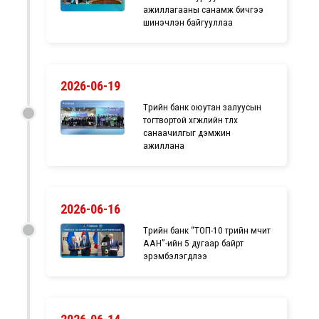
ажиллагааны санамж бичгээ
шинэчлэн байгууллаа
2026-06-19
Төрийн банк оюутан залуусын
тогтвортой хөгжлийн төлөөх
санаачилгыг дэмжин
ажиллана
2026-06-16
Төрийн банк “ТОП-10 төрийн өмчит
ААН”-ийн 5 дугаар байрт
эрэмбэлэгдлээ