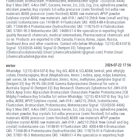
Fluetizolam, Bromazolam, Protonitazene, Metonitazene Signal: 1(530)505-4406)
Buy 5 Meo DMT, 4-Aco DMT, Cocaine, heroin, 2ci, 2cb, 2cp, 2ce, ephedrine powder,
etizolam powder, Buy crystals 5cl-adba precursor (semi finished) 5cl-adba raw
materials ADBB precursor (semi finished) ADBB raw materials APVP powder
Eutylone crystal ADBB raw materials Jwh-018 / Jwh210 2fdck New (small and big
crystal) Isotonitazene cas 14188-81-9 Fluetizolam CAS: 40054-88-4 Bromazolam
CAS: 71368-80-4 Protonitazene (hydrochloride) CAS: 119276-01-6 Flubrotizolam
CAS: 57801-95-3 Metonitazene CAS: 14680-51-4 We specialize in exporting high
quality Research chemicals, medical intermediate, Pharmaceutical chemicals and
so on. Products are exported to USA, Canada, France, Korea, Japan, Russia,
Southeast Asia and other countries. Contact info below WhatsApp: 1(215)-824-5074)
Signal: 1(530)505-4406) Signal ID:(fentpint.33) Telegram ID:
(Chemicalssolutionslab) Email:(chemicaltradelink1@gmail.com) Proton Email:
(chemicaltradelink@proton.me)
2026-07-22 17:56
victor
WhatsApp: 1(215)-824-5074) Buy 1kg 6CL-ADB A, 5CLADBA, bmkoil, pmk ethylgly
cidate, Etonitazepipne, Mcat (Mephedrone, 4mmc ) mdma, apvp, mdpv, ketamine,
jwh series, bk mdma, mephedrone, 3mmc, 4cmc, methylone, pentylone Signal ID:
(fentpint.33) Buy 99.9% GBLGHB Gamma Butyrolactone Chemical for sale in
Australia Signal ID:(fentpint.33) Buy Research Chemicals Ephedrine hcl JWH-018
2fdck Apvp 3cmc Alprazolam Bromazolam Clonazolam Powder Protonitazene 2CB
Mdphp Freebase Buy 5cladba 5cl online WhatsApp: 1(215)-824-5074) Buy 1kg 5cl-
adba, ADBB, APVP, Eutylone crystal, Jwh-018 / Jwh210, 2fdck, Isotonitazene,
Fluetizolam, Bromazolam, Protonitazene, Metonitazene Signal: 1(530)505-4406)
Buy 5 Meo DMT, 4-Aco DMT, Cocaine, heroin, 2ci, 2cb, 2cp, 2ce, ephedrine powder,
etizolam powder, Buy crystals 5cl-adba precursor (semi finished) 5cl-adba raw
materials ADBB precursor (semi finished) ADBB raw materials APVP powder
Eutylone crystal ADBB raw materials Jwh-018 / Jwh210 2fdck New (small and big
crystal) Isotonitazene cas 14188-81-9 Fluetizolam CAS: 40054-88-4 Bromazolam
CAS: 71368-80-4 Protonitazene (hydrochloride) CAS: 119276-01-6 Flubrotizolam
CAS: 57801-95-3 Metonitazene CAS: 14680-51-4 We specialize in exporting high