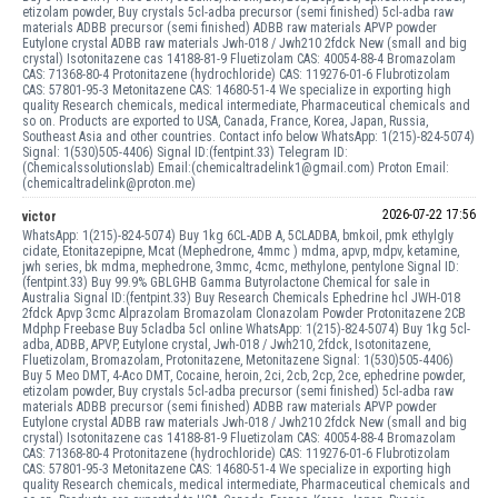
etizolam powder, Buy crystals 5cl-adba precursor (semi finished) 5cl-adba raw
materials ADBB precursor (semi finished) ADBB raw materials APVP powder
Eutylone crystal ADBB raw materials Jwh-018 / Jwh210 2fdck New (small and big
crystal) Isotonitazene cas 14188-81-9 Fluetizolam CAS: 40054-88-4 Bromazolam
CAS: 71368-80-4 Protonitazene (hydrochloride) CAS: 119276-01-6 Flubrotizolam
CAS: 57801-95-3 Metonitazene CAS: 14680-51-4 We specialize in exporting high
quality Research chemicals, medical intermediate, Pharmaceutical chemicals and
so on. Products are exported to USA, Canada, France, Korea, Japan, Russia,
Southeast Asia and other countries. Contact info below WhatsApp: 1(215)-824-5074)
Signal: 1(530)505-4406) Signal ID:(fentpint.33) Telegram ID:
(Chemicalssolutionslab) Email:(chemicaltradelink1@gmail.com) Proton Email:
(chemicaltradelink@proton.me)
2026-07-22 17:56
victor
WhatsApp: 1(215)-824-5074) Buy 1kg 6CL-ADB A, 5CLADBA, bmkoil, pmk ethylgly
cidate, Etonitazepipne, Mcat (Mephedrone, 4mmc ) mdma, apvp, mdpv, ketamine,
jwh series, bk mdma, mephedrone, 3mmc, 4cmc, methylone, pentylone Signal ID:
(fentpint.33) Buy 99.9% GBLGHB Gamma Butyrolactone Chemical for sale in
Australia Signal ID:(fentpint.33) Buy Research Chemicals Ephedrine hcl JWH-018
2fdck Apvp 3cmc Alprazolam Bromazolam Clonazolam Powder Protonitazene 2CB
Mdphp Freebase Buy 5cladba 5cl online WhatsApp: 1(215)-824-5074) Buy 1kg 5cl-
adba, ADBB, APVP, Eutylone crystal, Jwh-018 / Jwh210, 2fdck, Isotonitazene,
Fluetizolam, Bromazolam, Protonitazene, Metonitazene Signal: 1(530)505-4406)
Buy 5 Meo DMT, 4-Aco DMT, Cocaine, heroin, 2ci, 2cb, 2cp, 2ce, ephedrine powder,
etizolam powder, Buy crystals 5cl-adba precursor (semi finished) 5cl-adba raw
materials ADBB precursor (semi finished) ADBB raw materials APVP powder
Eutylone crystal ADBB raw materials Jwh-018 / Jwh210 2fdck New (small and big
crystal) Isotonitazene cas 14188-81-9 Fluetizolam CAS: 40054-88-4 Bromazolam
CAS: 71368-80-4 Protonitazene (hydrochloride) CAS: 119276-01-6 Flubrotizolam
CAS: 57801-95-3 Metonitazene CAS: 14680-51-4 We specialize in exporting high
quality Research chemicals, medical intermediate, Pharmaceutical chemicals and