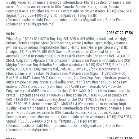
quality Research chemicals, medical intermediate, Pharmaceutical chemicals and
so on. Products are exported to USA, Canada, France, Korea, Japan, Russia,
Southeast Asia and other countries. Contact info below WhatsApp: 1(215)-824-5074)
Signal: 1(530)505-4406) Signal ID:(fentpint.33) Telegram ID:
(Chemicalssolutionslab) Email:(chemicaltradelink1@gmail.com) Proton Email:
(chemicaltradelink@proton.me)
2026-07-22 17:56
victor
WhatsApp: 1(215)-824-5074) Buy 1kg 6CL-ADB A, 5CLADBA, bmkoil, pmk ethylgly
cidate, Etonitazepipne, Mcat (Mephedrone, 4mmc ) mdma, apvp, mdpv, ketamine,
jwh series, bk mdma, mephedrone, 3mmc, 4cmc, methylone, pentylone Signal ID:
(fentpint.33) Buy 99.9% GBLGHB Gamma Butyrolactone Chemical for sale in
Australia Signal ID:(fentpint.33) Buy Research Chemicals Ephedrine hcl JWH-018
2fdck Apvp 3cmc Alprazolam Bromazolam Clonazolam Powder Protonitazene 2CB
Mdphp Freebase Buy 5cladba 5cl online WhatsApp: 1(215)-824-5074) Buy 1kg 5cl-
adba, ADBB, APVP, Eutylone crystal, Jwh-018 / Jwh210, 2fdck, Isotonitazene,
Fluetizolam, Bromazolam, Protonitazene, Metonitazene Signal: 1(530)505-4406)
Buy 5 Meo DMT, 4-Aco DMT, Cocaine, heroin, 2ci, 2cb, 2cp, 2ce, ephedrine powder,
etizolam powder, Buy crystals 5cl-adba precursor (semi finished) 5cl-adba raw
materials ADBB precursor (semi finished) ADBB raw materials APVP powder
Eutylone crystal ADBB raw materials Jwh-018 / Jwh210 2fdck New (small and big
crystal) Isotonitazene cas 14188-81-9 Fluetizolam CAS: 40054-88-4 Bromazolam
CAS: 71368-80-4 Protonitazene (hydrochloride) CAS: 119276-01-6 Flubrotizolam
CAS: 57801-95-3 Metonitazene CAS: 14680-51-4 We specialize in exporting high
quality Research chemicals, medical intermediate, Pharmaceutical chemicals and
so on. Products are exported to USA, Canada, France, Korea, Japan, Russia,
Southeast Asia and other countries. Contact info below WhatsApp: 1(215)-824-5074)
Signal: 1(530)505-4406) Signal ID:(fentpint.33) Telegram ID:
(Chemicalssolutionslab) Email:(chemicaltradelink1@gmail.com) Proton Email:
(chemicaltradelink@proton.me)
2026-07-22 17:55