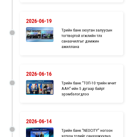
2026-06-19
Төрийн банк оюутан залуусын
тогтвортой хөгжлийн төлөөх
санаачилгыг дэмжин
ажиллана
2026-06-16
Төрийн банк “ТОП-10 төрийн өмчит
ААН”-ийн 5 дугаар байрт
эрэмбэлэгдлээ
2026-06-14
Төрийн банк “NEOCITY” ногоон
хотхон төслийг санхүүжүүлнэ