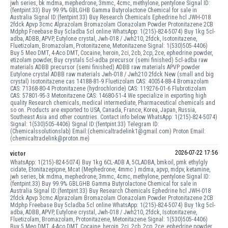
jwh series, bk mdma, mephedrone, 3mmc, 4cmc, methylone, pentylone Signal ID:
(fentpint.33) Buy 99.9% GBLGHB Gamma Butyrolactone Chemical for sale in
Australia Signal ID:(fentpint.33) Buy Research Chemicals Ephedrine hcl JWH-018
2fdck Apvp 3cmc Alprazolam Bromazolam Clonazolam Powder Protonitazene 2CB
Mdphp Freebase Buy 5cladba 5cl online WhatsApp: 1(215)-824-5074) Buy 1kg 5cl-
adba, ADBB, APVP, Eutylone crystal, Jwh-018 / Jwh210, 2fdck, Isotonitazene,
Fluetizolam, Bromazolam, Protonitazene, Metonitazene Signal: 1(530)505-4406)
Buy 5 Meo DMT, 4-Aco DMT, Cocaine, heroin, 2ci, 2cb, 2cp, 2ce, ephedrine powder,
etizolam powder, Buy crystals 5cl-adba precursor (semi finished) 5cl-adba raw
materials ADBB precursor (semi finished) ADBB raw materials APVP powder
Eutylone crystal ADBB raw materials Jwh-018 / Jwh210 2fdck New (small and big
crystal) Isotonitazene cas 14188-81-9 Fluetizolam CAS: 40054-88-4 Bromazolam
CAS: 71368-80-4 Protonitazene (hydrochloride) CAS: 119276-01-6 Flubrotizolam
CAS: 57801-95-3 Metonitazene CAS: 14680-51-4 We specialize in exporting high
quality Research chemicals, medical intermediate, Pharmaceutical chemicals and
so on. Products are exported to USA, Canada, France, Korea, Japan, Russia,
Southeast Asia and other countries. Contact info below WhatsApp: 1(215)-824-5074)
Signal: 1(530)505-4406) Signal ID:(fentpint.33) Telegram ID:
(Chemicalssolutionslab) Email:(chemicaltradelink1@gmail.com) Proton Email:
(chemicaltradelink@proton.me)
2026-07-22 17:56
victor
WhatsApp: 1(215)-824-5074) Buy 1kg 6CL-ADB A, 5CLADBA, bmkoil, pmk ethylgly
cidate, Etonitazepipne, Mcat (Mephedrone, 4mmc ) mdma, apvp, mdpv, ketamine,
jwh series, bk mdma, mephedrone, 3mmc, 4cmc, methylone, pentylone Signal ID:
(fentpint.33) Buy 99.9% GBLGHB Gamma Butyrolactone Chemical for sale in
Australia Signal ID:(fentpint.33) Buy Research Chemicals Ephedrine hcl JWH-018
2fdck Apvp 3cmc Alprazolam Bromazolam Clonazolam Powder Protonitazene 2CB
Mdphp Freebase Buy 5cladba 5cl online WhatsApp: 1(215)-824-5074) Buy 1kg 5cl-
adba, ADBB, APVP, Eutylone crystal, Jwh-018 / Jwh210, 2fdck, Isotonitazene,
Fluetizolam, Bromazolam, Protonitazene, Metonitazene Signal: 1(530)505-4406)
Buy 5 Meo DMT, 4-Aco DMT, Cocaine, heroin, 2ci, 2cb, 2cp, 2ce, ephedrine powder,