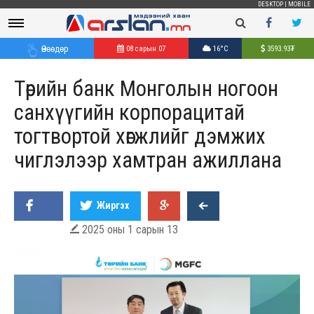
DESKTOP
|
MOBILE
Өнөөдөр
08 сарын 07
16°C
3593.93
₮
Төрийн банк Монголын ногоон
санхүүгийн корпорацитай
тогтвортой хөгжлийг дэмжих
чиглэлээр хамтран ажиллана
Жиргэх
2025 оны 1 сарын 13
