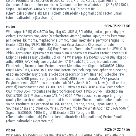
so on. Products are exported to USA, Canada, France, Korea, Japan, Russia,
Southeast Asia and other countries. Contact info below WhatsApp: 1(215)-824-5074)
Signal: 1(530)505-4406) Signal ID:(fentpint.33) Telegram ID:
(Chemicalssolutionslab) Email:(chemicaltradelink1@gmail.com) Proton Email:
(chemicaltradelink@proton.me)
2026-07-22 17:56
victor
WhatsApp: 1(215)-824-5074) Buy 1kg 6CL-ADB A, 5CLADBA, bmkoil, pmk ethylgly
cidate, Etonitazepipne, Mcat (Mephedrone, 4mmc ) mdma, apvp, mdpv, ketamine,
jwh series, bk mdma, mephedrone, 3mmc, 4cmc, methylone, pentylone Signal ID:
(fentpint.33) Buy 99.9% GBLGHB Gamma Butyrolactone Chemical for sale in
Australia Signal ID:(fentpint.33) Buy Research Chemicals Ephedrine hcl JWH-018
2fdck Apvp 3cmc Alprazolam Bromazolam Clonazolam Powder Protonitazene 2CB
Mdphp Freebase Buy 5cladba 5cl online WhatsApp: 1(215)-824-5074) Buy 1kg 5cl-
adba, ADBB, APVP, Eutylone crystal, Jwh-018 / Jwh210, 2fdck, Isotonitazene,
Fluetizolam, Bromazolam, Protonitazene, Metonitazene Signal: 1(530)505-4406)
Buy 5 Meo DMT, 4-Aco DMT, Cocaine, heroin, 2ci, 2cb, 2cp, 2ce, ephedrine powder,
etizolam powder, Buy crystals 5cl-adba precursor (semi finished) 5cl-adba raw
materials ADBB precursor (semi finished) ADBB raw materials APVP powder
Eutylone crystal ADBB raw materials Jwh-018 / Jwh210 2fdck New (small and big
crystal) Isotonitazene cas 14188-81-9 Fluetizolam CAS: 40054-88-4 Bromazolam
CAS: 71368-80-4 Protonitazene (hydrochloride) CAS: 119276-01-6 Flubrotizolam
CAS: 57801-95-3 Metonitazene CAS: 14680-51-4 We specialize in exporting high
quality Research chemicals, medical intermediate, Pharmaceutical chemicals and
so on. Products are exported to USA, Canada, France, Korea, Japan, Russia,
Southeast Asia and other countries. Contact info below WhatsApp: 1(215)-824-5074)
Signal: 1(530)505-4406) Signal ID:(fentpint.33) Telegram ID:
(Chemicalssolutionslab) Email:(chemicaltradelink1@gmail.com) Proton Email:
(chemicaltradelink@proton.me)
2026-07-22 17:56
victor
WhatsApp: 1(215)-824-5074) Buy 1kg 6CL-ADB A, 5CLADBA, bmkoil, pmk ethylgly