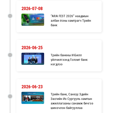
2026-07-08
“ARA FEST 2026” наадмын
албан ёсны хамтрагч Төрийн
банк
2026-06-25
Төрийн банкны И-Билл
үйлчилгээнд Голомт банк
нэгдлээ
2026-06-23
Төрийн банк, Санхүү Эдийн
Засгийн Их Сургууль хамтын
ажиллагааны санамж бичгээ
шинэчлэн байгууллаа