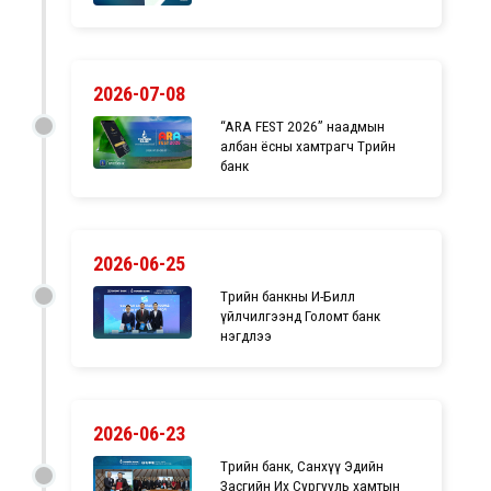
2026-07-08
“ARA FEST 2026” наадмын
албан ёсны хамтрагч Төрийн
банк
2026-06-25
Төрийн банкны И-Билл
үйлчилгээнд Голомт банк
нэгдлээ
2026-06-23
Төрийн банк, Санхүү Эдийн
Засгийн Их Сургууль хамтын