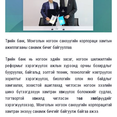
Төрийн банк, Монголын ногоон санхүүгийн корпораци хамтын
ажиллагааны санамж бичиг байгууллаа.
Төрийн банк нь ногоон эдийн засаг, ногоон шилжилтийн
реформыг хэрэгжүүлэх ажлын хүрээнд орчны бохирдлыг
бууруулах, байгальд ээлтэй техник, технологийг нэвтрүүлэх
зорилтыг хэрэгжүүлэх, биологийн олон янз байдлыг
хамгаалах, зохистой ашиглахад чиглэсэн ногоон зээлийн
шинэ бүтээгдэхүүн хамтран хөгжүүлэх боломжийг судлах,
тогтвортой хөгжилд чиглэсэн төсөл хөтөлбөрүүдийг
хэрэгжүүлэхээр, Монголын ногоон санхүүгийн корпорацитай
хамтран энэхүү санамж бичгийг байгуулж байгаа ажээ.