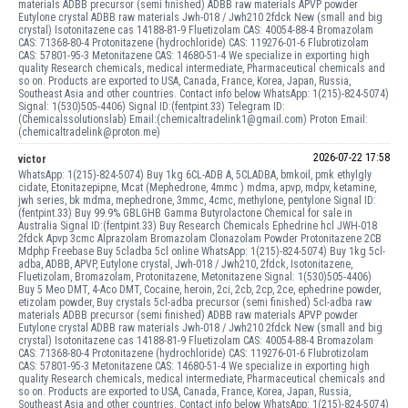
materials ADBB precursor (semi finished) ADBB raw materials APVP powder
Eutylone crystal ADBB raw materials Jwh-018 / Jwh210 2fdck New (small and big
crystal) Isotonitazene cas 14188-81-9 Fluetizolam CAS: 40054-88-4 Bromazolam
CAS: 71368-80-4 Protonitazene (hydrochloride) CAS: 119276-01-6 Flubrotizolam
CAS: 57801-95-3 Metonitazene CAS: 14680-51-4 We specialize in exporting high
quality Research chemicals, medical intermediate, Pharmaceutical chemicals and
so on. Products are exported to USA, Canada, France, Korea, Japan, Russia,
Southeast Asia and other countries. Contact info below WhatsApp: 1(215)-824-5074)
Signal: 1(530)505-4406) Signal ID:(fentpint.33) Telegram ID:
(Chemicalssolutionslab) Email:(chemicaltradelink1@gmail.com) Proton Email:
(chemicaltradelink@proton.me)
2026-07-22 17:58
victor
WhatsApp: 1(215)-824-5074) Buy 1kg 6CL-ADB A, 5CLADBA, bmkoil, pmk ethylgly
cidate, Etonitazepipne, Mcat (Mephedrone, 4mmc ) mdma, apvp, mdpv, ketamine,
jwh series, bk mdma, mephedrone, 3mmc, 4cmc, methylone, pentylone Signal ID:
(fentpint.33) Buy 99.9% GBLGHB Gamma Butyrolactone Chemical for sale in
Australia Signal ID:(fentpint.33) Buy Research Chemicals Ephedrine hcl JWH-018
2fdck Apvp 3cmc Alprazolam Bromazolam Clonazolam Powder Protonitazene 2CB
Mdphp Freebase Buy 5cladba 5cl online WhatsApp: 1(215)-824-5074) Buy 1kg 5cl-
adba, ADBB, APVP, Eutylone crystal, Jwh-018 / Jwh210, 2fdck, Isotonitazene,
Fluetizolam, Bromazolam, Protonitazene, Metonitazene Signal: 1(530)505-4406)
Buy 5 Meo DMT, 4-Aco DMT, Cocaine, heroin, 2ci, 2cb, 2cp, 2ce, ephedrine powder,
etizolam powder, Buy crystals 5cl-adba precursor (semi finished) 5cl-adba raw
materials ADBB precursor (semi finished) ADBB raw materials APVP powder
Eutylone crystal ADBB raw materials Jwh-018 / Jwh210 2fdck New (small and big
crystal) Isotonitazene cas 14188-81-9 Fluetizolam CAS: 40054-88-4 Bromazolam
CAS: 71368-80-4 Protonitazene (hydrochloride) CAS: 119276-01-6 Flubrotizolam
CAS: 57801-95-3 Metonitazene CAS: 14680-51-4 We specialize in exporting high
quality Research chemicals, medical intermediate, Pharmaceutical chemicals and
so on. Products are exported to USA, Canada, France, Korea, Japan, Russia,
Southeast Asia and other countries. Contact info below WhatsApp: 1(215)-824-5074)