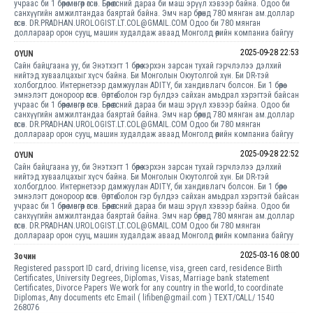
учраас би 1 бөөрөө мөнгөөр өгсөн. Бөөрөө өгсний дараа би маш эрүүл хэвээр байна. Одоо би
санхүүгийн амжилтандаа баяртай байна. Эмч нар бөөрөнд 780 мянган ам.доллар
өгсөн. DR.PRADHAN.UROLOGIST.LT.COL@GMAIL.COM Одоо би 780 мянган
доллараар орон сууц, машин худалдаж аваад Монголд өөрийн компаниа байгуу
2025-09-28 22:53
OYUN
Сайн байцгаана уу, би Энэтхэгт 1 бөөрөө хэрхэн зарсан тухай гэрчлэлээ дэлхий
нийтэд хуваалцахыг хүсч байна. Би Монголын Оюутолгой хүн. Би DR-тэй
холбогдлоо. Интернетээр дамжуулан ADITY, би хандивлагч болсон. Би 1 бөөрөө
эмнэлэгт донороор өгсөн. Өөртөө болон гэр бүлдээ сайхан амьдрал хэрэгтэй байсан
учраас би 1 бөөрөө мөнгөөр өгсөн. Бөөрөө өгсний дараа би маш эрүүл хэвээр байна. Одоо би
санхүүгийн амжилтандаа баяртай байна. Эмч нар бөөрөнд 780 мянган ам.доллар
өгсөн. DR.PRADHAN.UROLOGIST.LT.COL@GMAIL.COM Одоо би 780 мянган
доллараар орон сууц, машин худалдаж аваад Монголд өөрийн компаниа байгуу
2025-09-28 22:52
OYUN
Сайн байцгаана уу, би Энэтхэгт 1 бөөрөө хэрхэн зарсан тухай гэрчлэлээ дэлхий
нийтэд хуваалцахыг хүсч байна. Би Монголын Оюутолгой хүн. Би DR-тэй
холбогдлоо. Интернетээр дамжуулан ADITY, би хандивлагч болсон. Би 1 бөөрөө
эмнэлэгт донороор өгсөн. Өөртөө болон гэр бүлдээ сайхан амьдрал хэрэгтэй байсан
учраас би 1 бөөрөө мөнгөөр өгсөн. Бөөрөө өгсний дараа би маш эрүүл хэвээр байна. Одоо би
санхүүгийн амжилтандаа баяртай байна. Эмч нар бөөрөнд 780 мянган ам.доллар
өгсөн. DR.PRADHAN.UROLOGIST.LT.COL@GMAIL.COM Одоо би 780 мянган
доллараар орон сууц, машин худалдаж аваад Монголд өөрийн компаниа байгуу
2025-03-16 08:00
Зочин
Registered passport ID card, driving license, visa, green card, residence Birth
Certificates, University Degrees, Diplomas, Visas, Marriage bank statement
Certificates, Divorce Papers We work for any country in the world, to coordinate
Diplomas, Any documents etc Email ( lifiben@gmail.com ) TEXT/CALL/ 1540
268076