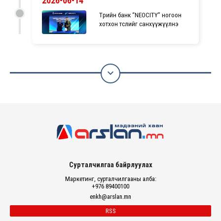
2026-06-14
Төрийн банк “NEOCITY” ногоон
хотхон төслийг санхүүжүүлнэ

Сурталчилгаа байрлуулах
Маркетинг, сурталчилгааны алба:
+976 89400100
enkh@arslan.mn
RSS