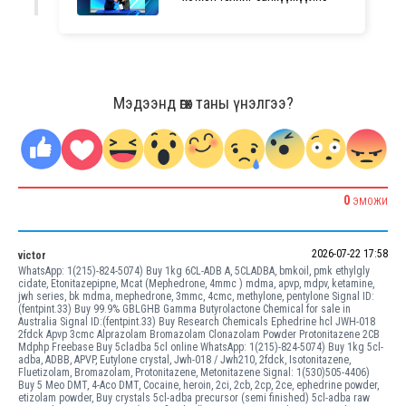
Мэдээнд өгөх таны үнэлгээ?
0
ЭМОЖИ
2026-07-22 17:58
victor
WhatsApp: 1(215)-824-5074) Buy 1kg 6CL-ADB A, 5CLADBA, bmkoil, pmk ethylgly
cidate, Etonitazepipne, Mcat (Mephedrone, 4mmc ) mdma, apvp, mdpv, ketamine,
jwh series, bk mdma, mephedrone, 3mmc, 4cmc, methylone, pentylone Signal ID:
(fentpint.33) Buy 99.9% GBLGHB Gamma Butyrolactone Chemical for sale in
Australia Signal ID:(fentpint.33) Buy Research Chemicals Ephedrine hcl JWH-018
2fdck Apvp 3cmc Alprazolam Bromazolam Clonazolam Powder Protonitazene 2CB
Mdphp Freebase Buy 5cladba 5cl online WhatsApp: 1(215)-824-5074) Buy 1kg 5cl-
adba, ADBB, APVP, Eutylone crystal, Jwh-018 / Jwh210, 2fdck, Isotonitazene,
Fluetizolam, Bromazolam, Protonitazene, Metonitazene Signal: 1(530)505-4406)
Buy 5 Meo DMT, 4-Aco DMT, Cocaine, heroin, 2ci, 2cb, 2cp, 2ce, ephedrine powder,
etizolam powder, Buy crystals 5cl-adba precursor (semi finished) 5cl-adba raw