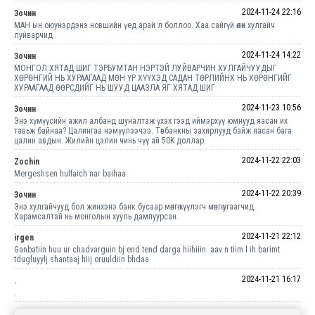
2024-11-24 22:16
Зочин
МАН ын оюунэрдэнэ новшийн үед арай л боллоо. Хаа сайгүй өлөн хулгайч
луйварчид
2024-11-24 14:22
Зочин
МОНГОЛ ХЯТАД ШИГ ТЭРБУМТАН НЭРТЭЙ ЛУЙВАРЧИН ХУЛГАЙЧУУДЫГ
ХӨРӨНГИЙ НЬ ХУРААГААД МӨН ҮР ХҮҮХЭД САДАН ТӨРЛИЙНХ НЬ ХӨРӨНГИЙГ
ХУРААГААД ӨӨРСДИЙГ НЬ ШУУД ЦААЗЛА ЯГ ХЯТАД ШИГ
2024-11-23 10:56
Зочин
Энэ хүмүүсийн ажил албанд шуналтаж үхэх гээд иймэрхүү юмнууд яасан их
тавьж байнаа? Цалингаа нэмүүлээчээ. Төвбанкны захирлууд байж яасан бага
цалин авдын. Жилийн цалин чинь чүү ай 50K доллар.
2024-11-22 22:03
Zochin
Mergeshsen hulfaich nar baihaa
2024-11-22 20:39
Зочин
Энэ хулгайчууд бол жинхэнэ банк бусаар мөнгө хүүлэгч мөнгө угаагчид.
Харамсалтай нь монголын хууль дампуурсан.
2024-11-21 22:12
irgen
Ganbatiin huu ur chadvarguin bj end tend darga hiihiiin. aav n tiim l ih barimt
tdugluyylj shantaaj hiij oruuldiin bhdaa
2024-11-21 16:17
.
.