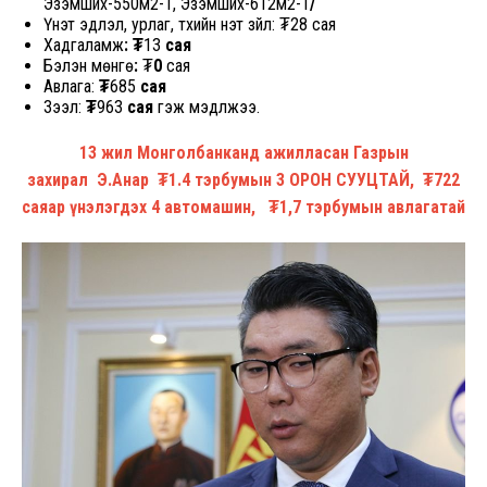
Эзэмших-550м2-1, Эзэмших-612м2-1
/
Үнэт эдлэл, урлаг, түүхийн үнэт зүйл:
₮28 сая
Хадгаламж
: ₮
13
сая
Бэлэн мөнгө
:
₮
0
сая
Авлага:
₮
685
сая
Зээл:
₮
963
сая
гэж мэдүүлжээ.
13 жил Монголбанканд ажилласан Газрын
захирал
Э.Анар ₮1.4 тэрбумын 3 ОРОН СУУЦТАЙ, ₮722
саяар үнэлэгдэх 4 автомашин, ₮1,7 тэрбумын авлагатай