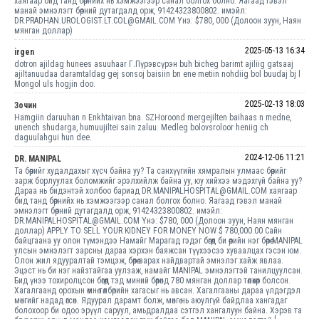
хаягаар бид танд бөөрнийх нь хэмжээгээр санал болгох болно. Яагаад гэвэл
манай эмнэлэгт бөөрний дутагдалд орж, 91424323800802. имэйл:
DR.PRADHAN.UROLOGIST.LT.COL@GMAIL.COM Yнэ: $780, 000 (Долоон зуун, Наян
мянган доллар)
2025-05-13 16:34
irgen
dotron ajildag hunees asuuhaar Г.Пүрэвсүрэн buh bicheg barimt ajiliig gatsaaj
ajiltanuudaa daramtaldag gej sonsoj baisiin bn ene metiin nohdiig bol buudaj bj l
Mongol uls hogjin doo.
2025-02-13 18:03
Зочин
Hamgiin daruuhan n Enkhtaivan bna. SZHoroond mergejilten baihaas n medne,
unench shudarga, humuujiltei sain zaluu. Medleg bolovsroloor heniig ch
daguulahgui hun dee.
2024-12-06 11:21
DR. MANIPAL
Та бөөрийг худалдахыг хүсч байна уу? Та санхүүгийн хямралын улмаас бөөрийг
зарж борлуулах боломжийг эрэлхийлж байна уу, юу хийхээ мэдэхгүй байна уу?
Дараа нь бидэнтэй холбоо бариад DR.MANIPALHOSPITAL@GMAIL.COM хаягаар
бид танд бөөрнийх нь хэмжээгээр санал болгох болно. Яагаад гэвэл манай
эмнэлэгт бөөрний дутагдалд орж, 91424323800802. имэйл:
DR.MANIPALHOSPITAL@GMAIL.COM Yнэ: $780, 000 (Долоон зуун, Наян мянган
доллар) APPLY TO SELL YOUR KIDNEY FOR MONEY NOW $ 780,000.00 Сайн
байцгаана уу олон түмэндээ Намайг Марагад гэдэг бөгөөд би өөрийн нэг бөөрөө MANIPAL
улсын эмнэлэгт зарсны дараа хэрхэн баяжсан түүхээсээ хуваалцах гэсэн юм.
Олон жил ядууралтай тэмцэж, бөөрөө зарах найдвартай эмнэлэг хайж явлаа.
Эцэст нь би нэг найзтайгаа уулзаж, намайг MANIPAL эмнэлэгтэй танилцуулсан.
Бид үнээ тохиролцсон бөгөөд тэд миний бөөрөнд 780 мянган доллар төлөхөөр болсон.
Хагалгаанд орохын өмнө төлбөрийн хагасыг нь авсан. Хагалгааны дараа үлдэгдэл
мөнгийг надад өгсөн. Ядуурал дарамт болж, мөнгө нь аюулгүй байдлаа хангадаг
болохоор би одоо эрүүл саруул, амьдралдаа сэтгэл хангалуун байна. Хэрэв та