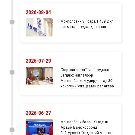
2026-08-04
Монголбанк VII сард 1,439.2 кг
үнэт металл худалдан авав
2026-07-29
“Хар жагсаалт”-ын асуудлыг
цэгцлэх чиглэлээр
Монголбанкны удирдлагад 30
хоногийн хугацаатай үүрэг өглөө
2026-06-27
Монголбанк болон Хятадын
Ардын Банк хооронд
байгуулсан “Үндэсний мөнгөн