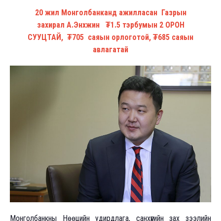
20 жил Монголбанканд ажилласан Газрын
захирал А.Энхжин ₮1.5 тэрбумын 2 ОРОН
СУУЦТАЙ, ₮705 саяын орлоготой, ₮685 саяын
авлагатай
Монголбанкны Нөөцийн удирдлага, санхүүгийн зах зээлийн