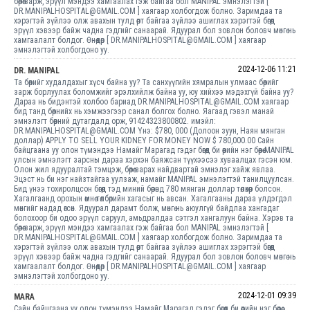
бөөрөө зарж, эрүүл мэндээ хамгаалах гэж байгаа бол MANIPAL эмнэлэгтэй [
DR.MANIPALHOSPITAL@GMAIL.COM ] хаягаар холбогдож болно. Заримдаа та
хэрэгтэй зүйлээ олж авахын тулд өөрт байгаа зүйлээ ашиглах хэрэгтэй бөгөөд
эрүүл хэвээр байж чадна гэдгийг санаарай. Ядуурал бол зовлон боловч мөнгө нь
хамгаалалт болдог. Өнөөдөр [ DR.MANIPALHOSPITAL@GMAIL.COM ] хаягаар
эмнэлэгтэй холбогдоно уу.
2024-12-06 11:21
DR. MANIPAL
Та бөөрийг худалдахыг хүсч байна уу? Та санхүүгийн хямралын улмаас бөөрийг
зарж борлуулах боломжийг эрэлхийлж байна уу, юу хийхээ мэдэхгүй байна уу?
Дараа нь бидэнтэй холбоо бариад DR.MANIPALHOSPITAL@GMAIL.COM хаягаар
бид танд бөөрнийх нь хэмжээгээр санал болгох болно. Яагаад гэвэл манай
эмнэлэгт бөөрний дутагдалд орж, 91424323800802. имэйл:
DR.MANIPALHOSPITAL@GMAIL.COM Yнэ: $780, 000 (Долоон зуун, Наян мянган
доллар) APPLY TO SELL YOUR KIDNEY FOR MONEY NOW $ 780,000.00 Сайн
байцгаана уу олон түмэндээ Намайг Марагад гэдэг бөгөөд би өөрийн нэг бөөрөө MANIPAL
улсын эмнэлэгт зарсны дараа хэрхэн баяжсан түүхээсээ хуваалцах гэсэн юм.
Олон жил ядууралтай тэмцэж, бөөрөө зарах найдвартай эмнэлэг хайж явлаа.
Эцэст нь би нэг найзтайгаа уулзаж, намайг MANIPAL эмнэлэгтэй танилцуулсан.
Бид үнээ тохиролцсон бөгөөд тэд миний бөөрөнд 780 мянган доллар төлөхөөр болсон.
Хагалгаанд орохын өмнө төлбөрийн хагасыг нь авсан. Хагалгааны дараа үлдэгдэл
мөнгийг надад өгсөн. Ядуурал дарамт болж, мөнгө нь аюулгүй байдлаа хангадаг
болохоор би одоо эрүүл саруул, амьдралдаа сэтгэл хангалуун байна. Хэрэв та
бөөрөө зарж, эрүүл мэндээ хамгаалах гэж байгаа бол MANIPAL эмнэлэгтэй [
DR.MANIPALHOSPITAL@GMAIL.COM ] хаягаар холбогдож болно. Заримдаа та
хэрэгтэй зүйлээ олж авахын тулд өөрт байгаа зүйлээ ашиглах хэрэгтэй бөгөөд
эрүүл хэвээр байж чадна гэдгийг санаарай. Ядуурал бол зовлон боловч мөнгө нь
хамгаалалт болдог. Өнөөдөр [ DR.MANIPALHOSPITAL@GMAIL.COM ] хаягаар
эмнэлэгтэй холбогдоно уу.
2024-12-01 09:39
MARA
Сайн байцгаана уу олон түмэндээ Намайг Марагад гэдэг бөгөөд би өөрийн нэг бөөрөө