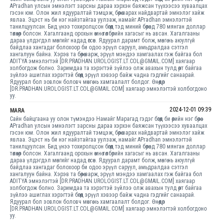
APradhan улсын эмнэлэгт зарсны дараа хэрхэн баяжсан түүхээсээ хуваалцах
гэсэн юм. Олон жил ядууралтай тэмцэж, бөөрөө зарах найдвартай эмнэлэг хайж
явлаа. Эцэст нь би нэг найзтайгаа уулзаж, намайг APradhan эмнэлэгтэй
танилцуулсан. Бид үнээ тохиролцсон бөгөөд тэд миний бөөрөнд 780 мянган доллар
төлөхөөр болсон. Хагалгаанд орохын өмнө төлбөрийн хагасыг нь авсан. Хагалгааны
дараа үлдэгдэл мөнгийг надад өгсөн. Ядуурал дарамт болж, мөнгө нь аюулгүй
байдлаа хангадаг болохоор би одоо эрүүл саруул, амьдралдаа сэтгэл
хангалуун байна. Хэрэв та бөөрөө зарж, эрүүл мэндээ хамгаалах гэж байгаа бол
ADITYA эмнэлэгтэй [DR.PRADHAN.UROLOGIST.LT.COL@GMAIL.COM] хаягаар
холбогдож болно. Заримдаа та хэрэгтэй зүйлээ олж авахын тулд өөрт байгаа
зүйлээ ашиглах хэрэгтэй бөгөөд эрүүл хэвээр байж чадна гэдгийг санаарай.
Ядуурал бол зовлон боловч мөнгө нь хамгаалалт болдог. Өнөөдөр
[DR.PRADHAN.UROLOGIST.LT.COL@GMAIL.COM] хаягаар эмнэлэгтэй холбогдоно
уу.
2024-12-01 09:39
MARA
Сайн байцгаана уу олон түмэндээ Намайг Марагад гэдэг бөгөөд би өөрийн нэг бөөрөө
APradhan улсын эмнэлэгт зарсны дараа хэрхэн баяжсан түүхээсээ хуваалцах
гэсэн юм. Олон жил ядууралтай тэмцэж, бөөрөө зарах найдвартай эмнэлэг хайж
явлаа. Эцэст нь би нэг найзтайгаа уулзаж, намайг APradhan эмнэлэгтэй
танилцуулсан. Бид үнээ тохиролцсон бөгөөд тэд миний бөөрөнд 780 мянган доллар
төлөхөөр болсон. Хагалгаанд орохын өмнө төлбөрийн хагасыг нь авсан. Хагалгааны
дараа үлдэгдэл мөнгийг надад өгсөн. Ядуурал дарамт болж, мөнгө нь аюулгүй
байдлаа хангадаг болохоор би одоо эрүүл саруул, амьдралдаа сэтгэл
хангалуун байна. Хэрэв та бөөрөө зарж, эрүүл мэндээ хамгаалах гэж байгаа бол
ADITYA эмнэлэгтэй [DR.PRADHAN.UROLOGIST.LT.COL@GMAIL.COM] хаягаар
холбогдож болно. Заримдаа та хэрэгтэй зүйлээ олж авахын тулд өөрт байгаа
зүйлээ ашиглах хэрэгтэй бөгөөд эрүүл хэвээр байж чадна гэдгийг санаарай.
Ядуурал бол зовлон боловч мөнгө нь хамгаалалт болдог. Өнөөдөр
[DR.PRADHAN.UROLOGIST.LT.COL@GMAIL.COM] хаягаар эмнэлэгтэй холбогдоно
уу.