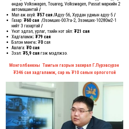
өндөр Volkswagen, Touareg, Volkswagen, Passat маркийн 2
автомашинтай
/
Мал аж ахуй:
₮57 сая /
Адуу-56, Хурдан удмын адуу-5
/
Газар:
₮60 сая /
Эзэмших-007га-2, Эзэмших-10280м2-1
нийт 3 газартай
/
Үнэт эдлэл, урлаг, түүхийн үнэт зүйл:
₮21 сая
Хадгаламж
: ₮79 сая
Бэлэн мөнгө
:
₮
0
сая
Авлага:
₮0
сая
Зээл:
₮5,9
сая
гэж мэдүүлжээ.
Монголбанкны Тамгын газрын захирал Г.Пүрэвсүрэн
₮346 сая хадгаламж, сар нь ₮10 саяын орлоготой