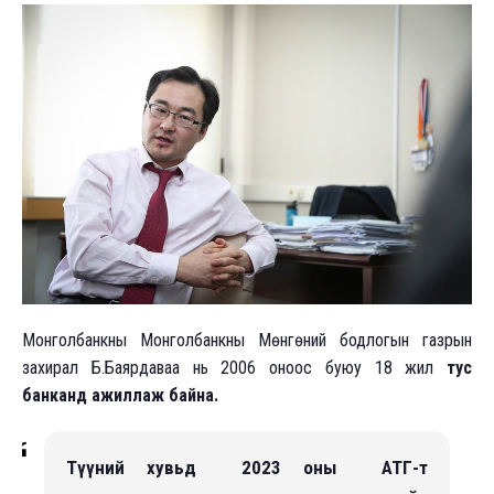
Монголбанкны Монголбанкны Мөнгөний бодлогын газрын
захирал Б.Баярдаваа нь 2006 оноос буюу 18 жил
тус
банканд ажиллаж байна.
Түүний хувьд 2023 оны АТГ-т