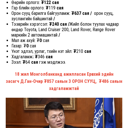
Өөрийн орлого:
₮122 сая
Гэр бүлийн орлого:
₮
119
сая
Орон сууц барилга байгууламж:
₮637 с
ая /
орон сууц,
зуслангийн байшинтай
/
Тээврийн хэрэгсэл:
₮240 сая /
Жийп болон туулах чадвар
өндөр Toyota, Land Cruiser 200, Land Rover, Range Rover
маркийн 2 автомашинтай
/
Мал аж ахуй:
₮
0
сая
Газар: ₮
0
сая
Үнэт эдлэл, урлаг, түүхийн үнэт зүйл:
₮
210
сая
Хадгаламж
: ₮
346
сая
Зээл:
₮
64
сая
гэж мэдүүлжээ.
18 жил Монголбанканд ажилласан Ерөнхий эдийн
засагч Д.Ган-Очир ₮857 саяын 3 ОРОН СУУЦ, ₮486 саяын
хадгаламжтай