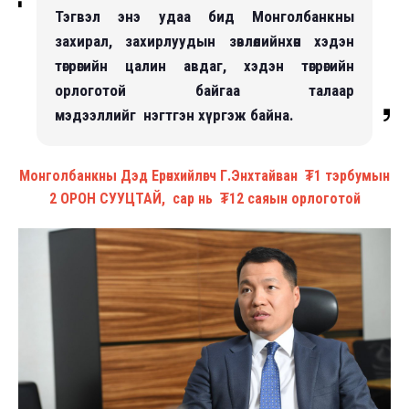
Тэгвэл энэ удаа бид Монголбанкны
захирал, захирлуудын зөвлөлийнхөн хэдэн
төгрөгийн цалин авдаг, хэдэн төгрөгийн
орлоготой байгаа талаар
мэдээллийг нэгтгэн хүргэж байна.
Монголбанкны Дэд Ерөнхийлөгч Г.Энхтайван ₮1 тэрбумын
2 ОРОН СУУЦТАЙ, сар нь ₮12 саяын орлоготой