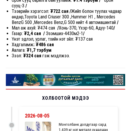
Орон сууц барилга байгууламж:
₮1.4 тэрбум
/
орон
сууц-3
/
Тээврийн хэрэгсэл:
₮722 сая /
Жийп болон туулах чадвар
өндөр,Toyota Land Criuser 300 ,Hummer H1 , Mercedes
BenzG 500 ,Mercedes Benz,G 500 нийт 4 автомашинтай
/
Мал аж ахуй: ₮474 сая
/
Хонь-370, Үхэр-60, Адуу-140
/
Газар:
₮2,4 сая
/
Эзэмших-4430м2-1
/
Үнэт эдлэл, урлаг, түүхийн үнэт зүйл:
₮137 сая
Хадгаламж
: ₮486 сая
Авлага:
₮1,7 тэрбум
Зээл:
₮324
сая
гэж мэдүүлжээ.
ХОЛБООТОЙ МЭДЭЭ
2026-08-05
Монголбанк долдугаар сард
1,439 кг үнэт металл худалдан