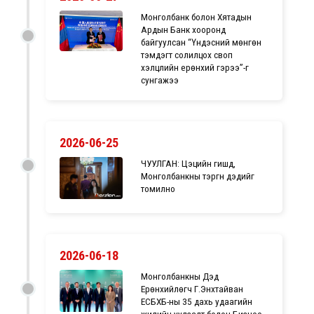
Монголбанк болон Хятадын
Ардын Банк хооронд
байгуулсан “Үндэсний мөнгөн
тэмдэгт солилцох своп
хэлцлийн ерөнхий гэрээ”-г
сунгажээ
2026-06-25
ЧУУЛГАН: Цэцийн гишүүд,
Монголбанкны тэргүүн дэдийг
томилно
2026-06-18
Монголбанкны Дэд
Ерөнхийлөгч Г.Энхтайван
ЕСБХБ-ны 35 дахь удаагийн