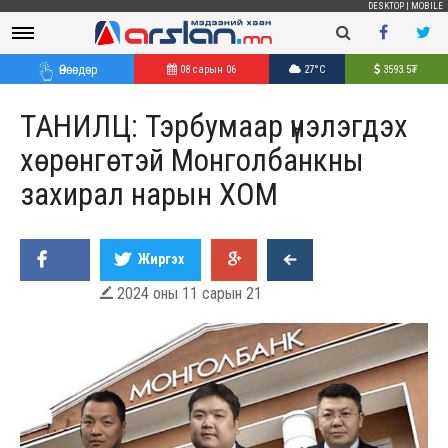
DESKTOP
|
MOBILE
Өнөөдөр
08 сарын 06
27°C
3593.5
₮
ТАНИЛЦ: Тэрбумаар үнэлэгдэх
хөрөнгөтэй Монголбанкны
захирал нарын ХОМ
Жиргэх
2024 оны 11 сарын 21
