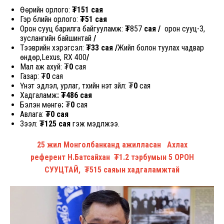
Өөрийн орлого:
₮151 сая
Гэр бүлийн орлого:
₮51
сая
Орон сууц барилга байгууламж:
₮
857
сая /
орон сууц-3,
зуслангийн байшинтай
/
Тээврийн хэрэгсэл:
₮33 сая /
Жийп болон туулах чадвар
өндөр,Lexus, RX 400
/
Мал аж ахуй:
₮
0
сая
Газар: ₮
0
сая
Үнэт эдлэл, урлаг, түүхийн үнэт зүйл:
₮
0
сая
Хадгаламж
: ₮486 сая
Бэлэн мөнгө
:
₮
0
сая
Авлага:
₮0
сая
Зээл:
₮125
сая
гэж мэдүүлжээ.
25 жил Монголбанканд ажилласан Ахлах
референт
Н.Батсайхан ₮1.2 тэрбумын 5 ОРОН
СУУЦТАЙ, ₮515 саяын хадгаламжтай