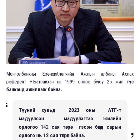
Монголбанкны Ерөнхийлөгчийн Ажлын албаны Ахлах
референт Н.Батсайхан нь 1999 оноос буюу 25 жил
тус
банканд ажиллаж байна.
Түүний хувьд 2023 оны АТГ-т
мэдүүлсэн мэдүүлэгтээ жилийн
орлогоо
142
сая төгрөг гэсэн бөгөөд сарын
орлого нь 12 сая төгрөг байна.