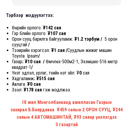
Тэрбээр мэдүүлэгтээ:
Өөрийн орлого:
₮142 сая
Гэр бүлийн орлого:
₮107
сая
Орон сууц барилга байгууламж:
₮1.2
тэрбум /
5 орон
сууцтай
/
Тээврийн хэрэгсэл:
₮1 сая /
Суудлын жижиг машин
Toyota Ipsum
/
Газар
: ₮10 сая
/
Өмчлөх-500м2-1, Эзэмших-516 метр
квадрат-1
/
Үнэт эдлэл, урлаг, түүхийн үнэт зүйл:
₮
0
сая
Хадгаламж
:
₮515
сая
Авлага:
₮0
сая
Зээл:
₮178
сая
гэж мэдүүлжээ.
18 жил Монголбанканд ажилласан Газрын
захирал Б.Баярдаваа ₮459 саяын 2 ОРОН СУУЦ, ₮244
саяын 4 АВТОМАШИНТАЙ, ₮93 саяар үнэлэгдэх
3 газартай