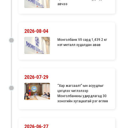
авчээ
2026-08-04
Монголбанк VII сард 1,439.2 кг
үнэт металл худалдан авав
2026-07-29
“Хар жагсаалт”-ын асуудлыг
цэгцлэх чиглэлээр
Монголбанкны удирдлагад 30
хоногийн хугацаатай үүрэг өглөө
2026-06-27