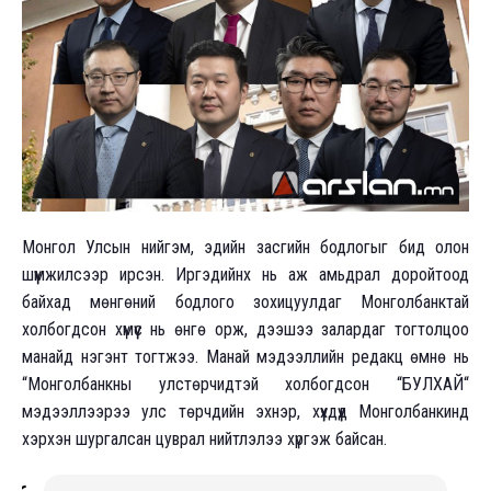
Монгол Улсын нийгэм, эдийн засгийн бодлогыг бид олон
шүүмжилсээр ирсэн. Иргэдийнх нь аж амьдрал доройтоод
байхад мөнгөний бодлого зохицуулдаг Монголбанктай
холбогдсон хүмүүс нь өнгө орж, дээшээ залардаг тогтолцоо
манайд нэгэнт тогтжээ. Манай мэдээллийн редакц өмнө нь
“Монголбанкны улстөрчидтэй холбогдсон “БУЛХАЙ“
мэдээллээрээ улс төрчдийн эхнэр, хүүхдүүд Монголбанкинд
хэрхэн шургалсан цуврал нийтлэлээ хүргэж байсан.