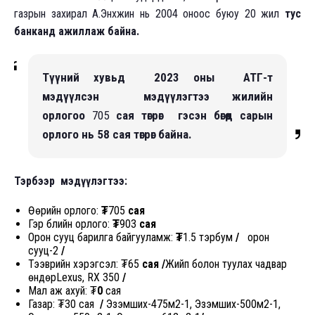
газрын захирал А.Энхжин нь 2004 оноос буюу 20 жил
тус
банканд ажиллаж байна.
Түүний хувьд 2023 оны АТГ-т
мэдүүлсэн мэдүүлэгтээ жилийн
орлогоо
705
сая төгрөг гэсэн бөгөөд сарын
орлого нь 58 сая төгрөг байна.
Тэрбээр мэдүүлэгтээ:
Өөрийн орлого:
₮
705
сая
Гэр бүлийн орлого:
₮
903
сая
Орон сууц барилга байгууламж:
₮
1.5 тэрбум
/
орон
сууц-2
/
Тээврийн хэрэгсэл: ₮65
сая /
Жийп болон туулах чадвар
өндөрLexus, RX 350
/
Мал аж ахуй:
₮
0
сая
Газар: ₮30 сая
/
Эзэмших-475м2-1, Эзэмших-500м2-1,