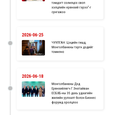
тэмдэгт солилцох своп
хэлцлийн ерөнхий гэрээ”-г
сунгажээ
2026-06-25
ЧУУЛГАН: Цэцийн гишүүд,
Монголбанкны тэргүүн дэдийг
томилно
2026-06-18
Монголбанкны Дэд
Ерөнхийлөгч Г.Энхтайван
ЕСБХБ-ны 35 дахь удаагийн
жилийн уулзалт болон Бизнес
форумд оролцлоо