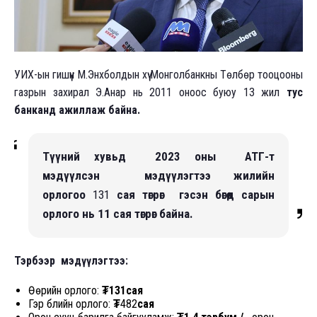
УИХ-ын гишүүн М.Энхболдын хүү Монголбанкны Төлбөр тооцооны
газрын захирал Э.Анар нь 2011 оноос буюу 13 жил
тус
банканд ажиллаж байна.
Түүний хувьд 2023 оны АТГ-т
мэдүүлсэн мэдүүлэгтээ жилийн
орлогоо
131
сая төгрөг гэсэн бөгөөд сарын
орлого нь 11 сая төгрөг байна.
Тэрбээр мэдүүлэгтээ:
Өөрийн орлого:
₮131сая
Гэр бүлийн орлого:
₮
482
сая