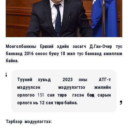
Монголбанкны Ерөнхий эдийн засагч Д.Ган-Очир тус
банканд 2016 оноос буюу 18 жил тус банканд ажиллаж
байна.
Түүний хувьд 2023 оны АТГ-т
мэдүүлсэн мэдүүлэгтээ жилийн
орлогоо
151
сая төгрөг гэсэн бөгөөд сарын
орлого нь 12 сая төгрөг байна.
Тэрбээр мэдүүлэгтээ: