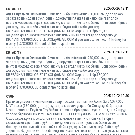
2026-03-26 12:11
DR. ADITY
Адитя Прадхан Эмнэлгийн Эмнэлэг нь бөөрнийхөө нэгийг 780,000 ам.доллараар
зарахаар шийдсэн эрүүл бөөрний доноруудыг яаралтай хайж байгааг олон
нийтэд мэдэгдэх зорилгоор энэхүү мэдэгдэлийг хийж байна. Сонирхсон бөөрний
донорууд эмнэлгийн имэйл хаягаар бидэнтэй холбогдоно уу:
DR.PRADHAN.UROLOGIST.LT.COL@GMAIL.COM Хэрэв та 1 бөөрөө 780,000
ам.доллараар зарахыг хүсвэл эмнэлгийн имэйл хаягаар холбогдоно уу.
DR.PRADHAN.UROLOGIST.LT.COL@GMAIL.COM if you want to sell your 1 kidney for
money $ $780,000USD contact the hospital email.
2026-03-26 12:11
DR. ADITY
Адитя Прадхан Эмнэлгийн Эмнэлэг нь бөөрнийхөө нэгийг 780,000 ам.доллараар
зарахаар шийдсэн эрүүл бөөрний доноруудыг яаралтай хайж байгааг олон
нийтэд мэдэгдэх зорилгоор энэхүү мэдэгдэлийг хийж байна. Сонирхсон бөөрний
донорууд эмнэлгийн имэйл хаягаар бидэнтэй холбогдоно уу:
DR.PRADHAN.UROLOGIST.LT.COL@GMAIL.COM Хэрэв та 1 бөөрөө 780,000
ам.доллараар зарахыг хүсвэл эмнэлгийн имэйл хаягаар холбогдоно уу.
DR.PRADHAN.UROLOGIST.LT.COL@GMAIL.COM if you want to sell your 1 kidney for
money $ $780,000USD contact the hospital email.
2025-12-02 13:30
OYUN
Прадхан үндэсний эмнэлгийн ачаар Прадхан эмч миний бөөрийг 2,794,077,000
MNT төгрөгөөр (780.000 доллар) худалдаж авсны дараа би Хятадад байрладаг
Монгол улсаас Есүйген Есү байна. Хэрэв та бөөрөө зарахыг хүсвэл тэдэнтэй шууд
холбоо бариарай DR.PRADHAN.UROLOGIST.LT.COL@GMAIL.COM 91424323800802.
Одоо хэрэгжүүлэх. Бид олон нийтэд мэдээлэхийг хүсч байна; Та бөөрийг
худалдахыг хүсч байна уу? Та санхүүгийн хямралын улмаас бөөрийг зарж
борлуулах боломжийг эрэлхийлж байна уу, юу хийхээ мэдэхгүй байна уу?
Дараа нь бидэнтэй холбоо бариад DR.PRADHAN.UROLOGIST.LT.COL@GMAIL.COM