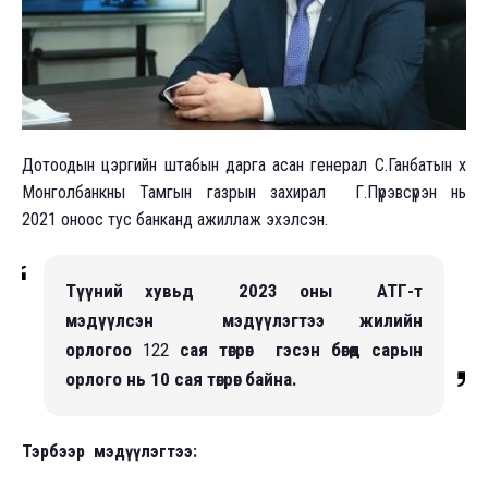
Дотоодын цэргийн штабын дарга асан генерал С.Ганбатын хүү
Монголбанкны Тамгын газрын захирал Г.Пүрэвсүрэн нь
2021 оноос тус банканд ажиллаж эхэлсэн.
Түүний хувьд 2023 оны АТГ-т
мэдүүлсэн мэдүүлэгтээ жилийн
орлогоо
122
сая төгрөг гэсэн бөгөөд сарын
орлого нь 10 сая төгрөг байна.
Тэрбээр мэдүүлэгтээ: