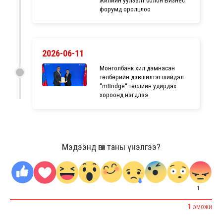
жилийн уулзалт болон Бизнес
форумд оролцлоо
2026-06-11
Монголбанк хил дамнасан
төлбөрийн дэвшилтэт шийдэл
“mBridge“ төслийн удирдах
хороонд нэгдлээ
Мэдээнд өгөх таны үнэлгээ?
1
1
ЭМОЖИ