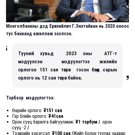
Монголбанкны дэд Ерөнхийлөгч Г.Энхтайван нь 2020 оноос
тус банканд ажиллаж эхэлсэн.
Түүний хувьд 2023 оны АТГ-т
мэдүүлсэн мэдүүлэгтээ жилийн
орлогоо 151 сая төгрөг гэсэн бөгөөд сарын
орлого нь 12 сая төгрөг байна.
Тэрбээр мэдүүлэгтээ:
Өөрийн орлого:
₮151 сая
Гэр бүлийн орлого:
₮41сая
Орон сууц барилга байгууламж:
₮1
тэрбум /
орон
сууц -2
/
Тээврийн хэрэгсэл:
₮100 сая /
Жийп болон туулах чадвар