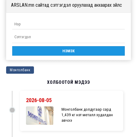
ARSLAN.mn сайтад сэтгэгдэл оруулахад анхаарах зүйлс
Монголбанк
ХОЛБООТОЙ МЭДЭЭ
2026-08-05
Монголбанк долдугаар сард
1,439 кг үнэт металл худалдан
авчээ