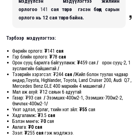
мэдүүлсэн мэдүүлэгтээ жилийн
орлогоо
141
сая төгрөг гэсэн бөгөөд сарын
орлого нь 12 сая төгрөг байна.
Тэрбээр мэдүүлэгтээ:
Өөрийн орлого:
₮
141
сая
Гэр бүлийн орлого:
₮
78
сая
Орон сууц барилга байгууламж:
₮
459 сая
/
орон сууц-2, 1
зуслангийн байшинтай
/
Тээврийн хэрэгсэл: ₮244
сая /
Жийп болон туулах чадвар
өндөр,Toyota, Highlander, Toyota, Land Cruiser 200, Audi Q7 ,
Mercedes Benz.GLE 400 маркийн 4 машинтай
/
Мал аж ахуй:
₮12 саяын 6 адуутай
Газар: ₮93 сая
/
Эзэмших-400м2-1, Эзэмших-700м2-2,
Өмчлөх-400м2-1
/
Үнэт эдлэл, урлаг, түүхийн үнэт зүйл:
₮55
сая
Хадгаламж
: ₮
3.5
сая
Бэлэн мөнгө
:
₮
0
сая
Авлага:
₮0
сая
Зээл:
₮
255
сая
гэж мэдүүлжээ.