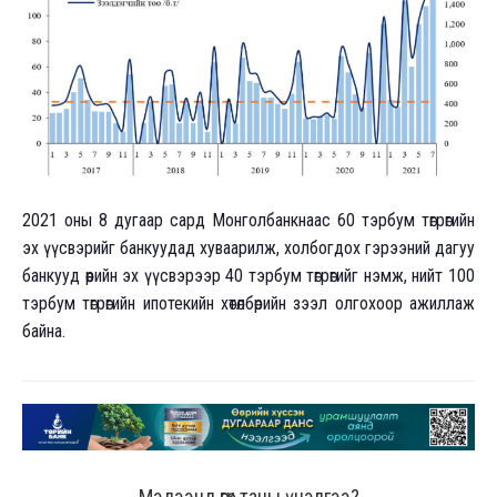
2021 оны 8 дугаар сард Монголбанкнаас 60 тэрбум төгрөгийн
эх үүсвэрийг банкуудад хуваарилж, холбогдох гэрээний дагуу
банкууд өөрийн эх үүсвэрээр 40 тэрбум төгрөгийг нэмж, нийт 100
тэрбум төгрөгийн ипотекийн хөтөлбөрийн зээл олгохоор ажиллаж
байна.
Мэдээнд өгөх таны үнэлгээ?