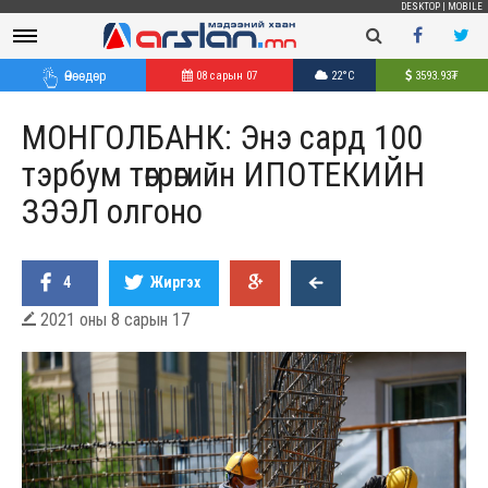
DESKTOP
|
MOBILE
Өнөөдөр
08 сарын 07
22°C
3593.93
₮
МОНГОЛБАНК: Энэ сард 100
тэрбум төгрөгийн ИПОТЕКИЙН
ЗЭЭЛ олгоно
4
Жиргэх
2021 оны 8 сарын 17
