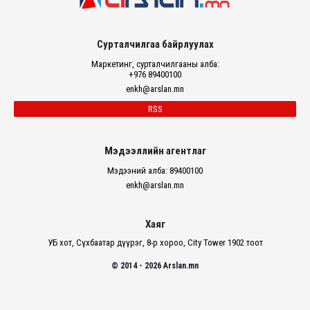
Сурталчилгаа байрлуулах
Маркетинг, сурталчилгааны алба:
+976 89400100
enkh@arslan.mn
RSS
Мэдээллийн агентлаг
Мэдээний алба: 89400100
enkh@arslan.mn
Хаяг
УБ хот, Сүхбаатар дүүрэг, 8-р хороо, City Tower 1902 тоот
© 2014 - 2026 Arslan.mn