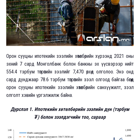
Орон сууцны ипотекийн зээлийн хөтөлбөрийн хүрээнд 2021 оны
эхний 7 сард Монголбанк болон банкны эх үүсвэрээр нийт
554.4 тэрбум төгрөгийн зээлийг 7,470 өрхөд олголоо. Энэ онд
сард дунджаар 78.6 тэрбум төгрөгийн зээл олгоод байгаа бөгөөд
орон сууцны ипотекийн зээлийн хөтөлбөрийн санхүүжилт, зээл
олголт хэвийн үргэлжилж байна.
Дүрслэл 1. Ипотекийн хөтөлбөрийн зээлийн дүн
(
тэрбум
₮
)
болон зээлдэгчийн тоо
,
сараар