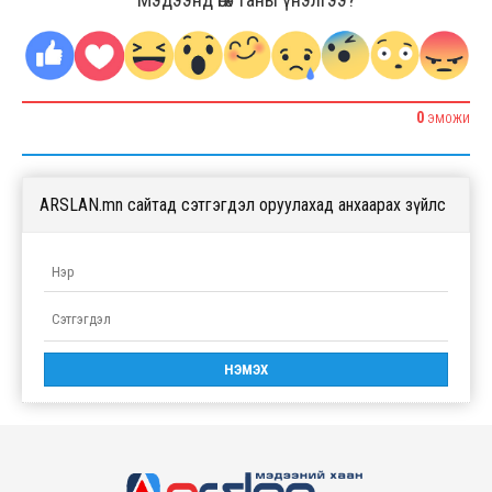
0
ЭМОЖИ
ARSLAN.mn сайтад сэтгэгдэл оруулахад анхаарах зүйлс