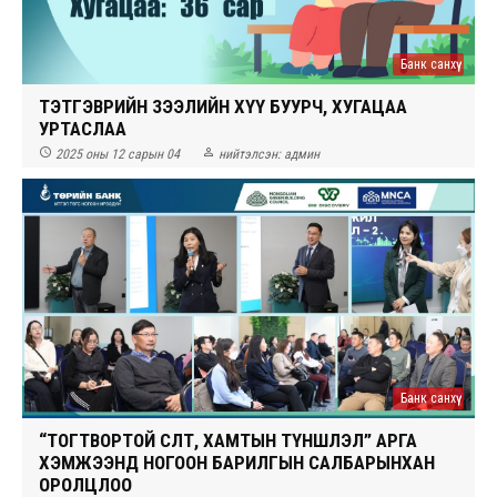
Банк санхүү
ТЭТГЭВРИЙН ЗЭЭЛИЙН ХҮҮ БУУРЧ, ХУГАЦАА
УРТАСЛАА


2025 оны 12 сарын 04
нийтэлсэн:
админ
Банк санхүү
“ТОГТВОРТОЙ ӨСӨЛТ, ХАМТЫН ТҮНШЛЭЛ” АРГА
ХЭМЖЭЭНД НОГООН БАРИЛГЫН САЛБАРЫНХАН
ОРОЛЦЛОО