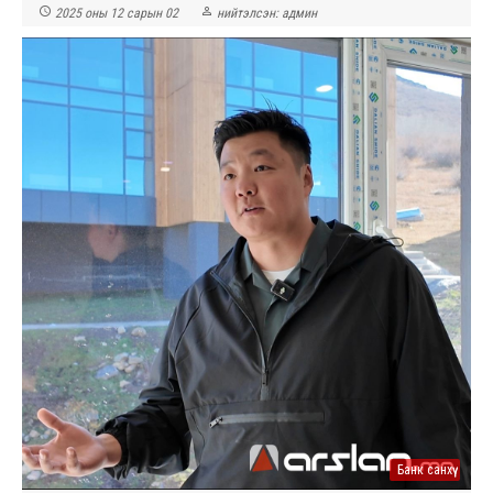


2025 оны 12 сарын 02
нийтэлсэн:
админ
Банк санхүү