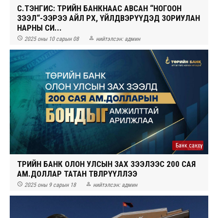
С.ТЭНГИС: ТӨРИЙН БАНКНААС АВСАН “НОГООН
ЗЭЭЛ“-ЭЭРЭЭ АЙЛ ӨРХ, ҮЙЛДВЭРҮҮДЭД ЗОРИУЛАН
НАРНЫ СИ...


2025 оны 10 сарын 08
нийтэлсэн:
админ
Банк санхүү
ТӨРИЙН БАНК ОЛОН УЛСЫН ЗАХ ЗЭЭЛЭЭС 200 САЯ
АМ.ДОЛЛАР ТАТАН ТӨВЛӨРҮҮЛЛЭЭ


2025 оны 9 сарын 18
нийтэлсэн:
админ