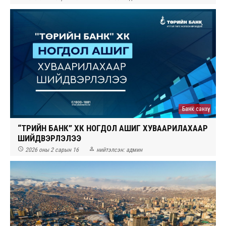
Банк санхүү
“ТӨРИЙН БАНК” ХК НОГДОЛ АШИГ ХУВААРИЛАХААР
ШИЙДВЭРЛЭЛЭЭ


2026 оны 2 сарын 16
нийтэлсэн:
админ