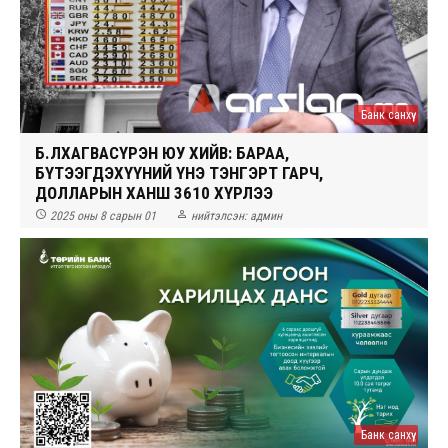
Банк санхүү
Б.ЛХАГВАСҮРЭН ЮУ ХИЙВ: БАРАА,
БҮТЭЭГДЭХҮҮНИЙ ҮНЭ ТЭНГЭРТ ГАРЧ,
ДОЛЛАРЫН ХАНШ 3610 ХҮРЛЭЭ


2025 оны 8 сарын 01
нийтэлсэн:
админ
Банк санхүү