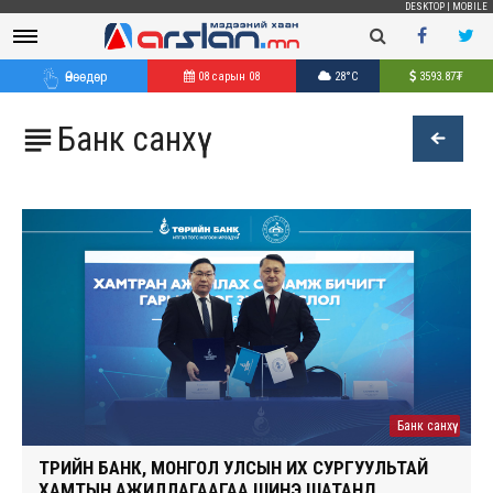
DESKTOP
|
MOBILE
Өнөөдөр
08 сарын 08
28°C
3593.87
₮
Банк санхүү

Банк санхүү
ТӨРИЙН БАНК, МОНГОЛ УЛСЫН ИХ СУРГУУЛЬТАЙ
ХАМТЫН АЖИЛЛАГААГАА ШИНЭ ШАТАНД