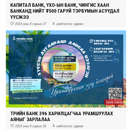
КАПИТАЛ БАНК, ҮХО-ЫН БАНК, ЧИНГИС ХААН
БАНКАНД НИЙТ ₮500 ГАРУЙ ТЭРБУМЫН АСУУДАЛ
ҮҮСЖЭЭ


2025 оны 8 сарын 27
нийтэлсэн:
админ
Банк санхүү
ТӨРИЙН БАНК 396 ХАРИЛЦАГЧАА УРАМШУУЛАХ
АЯНЫГ ЗАРЛАЛАА


2025 оны 8 сарын 26
нийтэлсэн:
админ