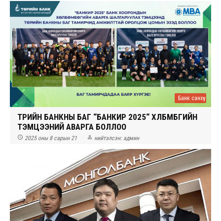
Банк санхүү
ТӨРИЙН БАНКНЫ БАГ “БАНКИР 2025“ ХӨЛБӨМБӨГИЙН
ТЭМЦЭЭНИЙ АВАРГА БОЛЛОО


2025 оны 8 сарын 21
нийтэлсэн:
админ