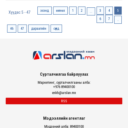
эхэнд
өмнөх
1
2
3
4
5
...
Хуудас 5 - 47
6
7
..
46
47
дараагийн
сүүлд
Сурталчилгаа байрлуулах
Маркетинг, сурталчилгааны алба:
+976 89400100
enkh@arslan.mn
RSS
Мэдээллийн агентлаг
Мэдээний алба: 89400100