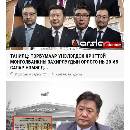
Банк санхүү
ТАНИЛЦ: ТЭРБУМААР ҮНЭЛЭГДЭХ ХӨРӨНГӨТЭЙ
МОНГОЛБАНКНЫ ЗАХИРЛУУДЫН ОРЛОГО НЬ 20-65
САЯАР НЭМЭГД...


2025 оны 8 сарын 13
нийтэлсэн:
админ