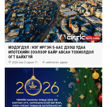
Банк санхүү
МЭДЭГДЭЛ : НЭГ ИРГЭН 5-ААС ДЭЭШ УДАА
ИПОТЕКИЙН ЗЭЭЛЭЭР БАЙР АВСАН ТОХИОЛДОЛ
ОГТ БАЙХГҮЙ


2026 оны 2 сарын 11
нийтэлсэн:
админ