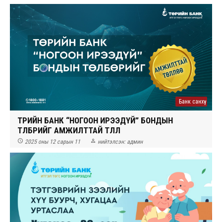
Банк санхүү
ТӨРИЙН БАНК “НОГООН ИРЭЭДҮЙ” БОНДЫН
ТӨЛБӨРИЙГ АМЖИЛТТАЙ ТӨЛЛӨӨ


2025 оны 12 сарын 11
нийтэлсэн:
админ