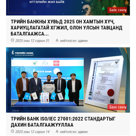
Банк санхүү
ТӨРИЙН БАНКНЫ ХУВЬД 2025 ОН ХАМТЫН ХҮЧ,
ХАРИУЦЛАГАТАЙ ХӨГЖИЛ, ОЛОН УЛСЫН ТАВЦАНД
БАТАЛГААЖСА...


2025 оны 12 сарын 31
нийтэлсэн:
админ
Банк санхүү
ТӨРИЙН БАНК ISO/IEC 27001:2022 СТАНДАРТЫГ
ДАХИН БАТАЛГААЖУУЛЛАА


2025 оны 12 сарын 14
нийтэлсэн:
админ