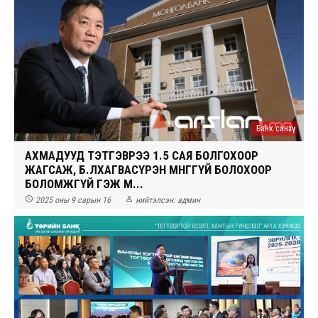
Банк санхүү
АХМАДУУД ТЭТГЭВРЭЭ 1.5 САЯ БОЛГОХООР
ЖАГСАЖ, Б.ЛХАГВАСҮРЭН МӨНГӨГҮЙ БОЛОХООР
БОЛОМЖГҮЙ ГЭЖ М...


2025 оны 9 сарын 16
нийтэлсэн:
админ