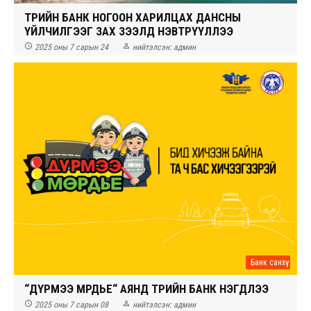
ТӨРИЙН БАНК НОГООН ХАРИЛЦАХ ДАНСНЫ
ҮЙЛЧИЛГЭЭГ ЗАХ ЗЭЭЛД НЭВТРҮҮЛЛЭЭ


2025 оны 7 сарын 24
нийтэлсэн:
админ
Банк санхүү
“ДҮРМЭЭ МӨРДЬЕ“ АЯНД ТӨРИЙН БАНК НЭГДЛЭЭ


2025 оны 7 сарын 08
нийтэлсэн:
админ