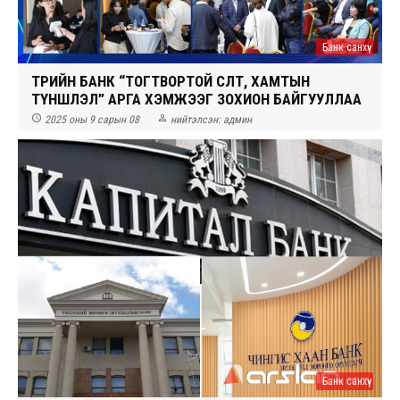
Банк санхүү
ТӨРИЙН БАНК “ТОГТВОРТОЙ ӨСӨЛТ, ХАМТЫН
ТҮНШЛЭЛ” АРГА ХЭМЖЭЭГ ЗОХИОН БАЙГУУЛЛАА


2025 оны 9 сарын 08
нийтэлсэн:
админ
Банк санхүү