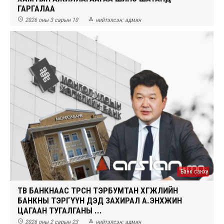
ГАРГАЛАА


2026 оны 3 сарын 10
нийтэлсэн:
админ
Банк санхүү
ТӨВ БАНКНААС ТӨРСӨН ТЭРБУМТАН ХӨГЖЛИЙН
БАНКНЫ ТЭРГҮҮН ДЭД ЗАХИРАЛ А.ЭНХЖИН
ЦАГААН ТУГАЛГАНЫ ...


2026 оны 2 сарын 23
нийтэлсэн:
админ