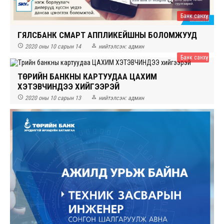
Банк санхүү
ГЯЛСБАНК СМАРТ АППЛИКЕЙШНЫ БОЛОМЖУУД


2020 оны 10 сарын 14
нийтэлсэн:
админ
Банк санхүү
ТӨРИЙН БАНКНЫ КАРТУУДАА ЦАХИМ
ХЭТЭВЧИНДЭЭ ХИЙГЭЭРЭЙ


2020 оны 10 сарын 13
нийтэлсэн:
админ