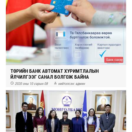
Банк санхүү
ТӨРИЙН БАНК АВТОМАТ ХУРИМТЛАЛЫН
ҮЙЛЧИЛГЭЭГ САНАЛ БОЛГОЖ БАЙНА


2020 оны 10 сарын 08
нийтэлсэн:
админ