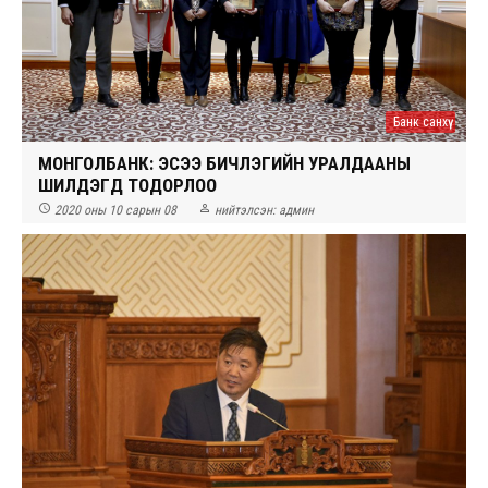
Банк санхүү
МОНГОЛБАНК: ЭСЭЭ БИЧЛЭГИЙН УРАЛДААНЫ
ШИЛДЭГҮҮД ТОДОРЛОО


2020 оны 10 сарын 08
нийтэлсэн:
админ