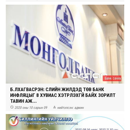
Банк санхүү
Б.ЛХАГВАСҮРЭН: СҮҮЛИЙН ЖИЛҮҮДЭД ТӨВ БАНК
ИНФЛЯЦЫГ 8 ХУВИАС ХЭТРҮҮЛЭХГҮЙ БАЙХ ЗОРИЛТ
ТАВИН АЖ...


2020 оны 10 сарын 09
нийтэлсэн:
админ