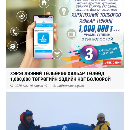
Банк санхүү
ХЭРЭГЛЭЭНИЙ ТӨЛБӨРӨӨ ХЯЛБАР ТӨЛӨӨД
1,000,000 ТӨГРӨГИЙН ЭЗДИЙН НЭГ БОЛООРОЙ


2020 оны 10 сарын 09
нийтэлсэн:
админ