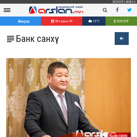
DESKTOP
|
MOBILE
Өнөөдөр
08 сарын 09
15°C
3593.87
₮
Банк санхүү

Банк санхүү