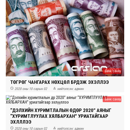
Банк санхүү
ТӨГРӨГ ЧАНГАРАХ НӨХЦӨЛ БҮРДЭЖ ЭХЭЛЛЭЭ


2020 оны 10 сарын 02
нийтэлсэн:
админ
Банк санхүү
“ДЭЛХИЙН ХУРИМТЛАЛЫН ӨДӨР 2020” АЯНЫГ
“ХУРИМТЛУУЛАХ ХЯЛБАРХАН” УРИАТАЙГААР
ЭХЛҮҮЛЛЭЭ


2020 оны 10 сарын 02
нийтэлсэн:
админ