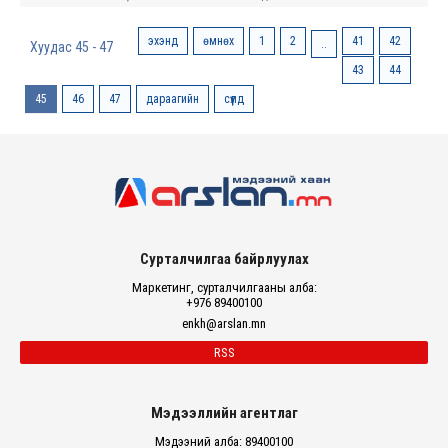
эхэнд
өмнөх
1
2
41
42
..
Хуудас 45 - 47
43
44
45
46
47
дараагийн
сүүлд
Сурталчилгаа байрлуулах
Маркетинг, сурталчилгааны алба:
+976 89400100
enkh@arslan.mn
RSS
Мэдээллийн агентлаг
Мэдээний алба: 89400100