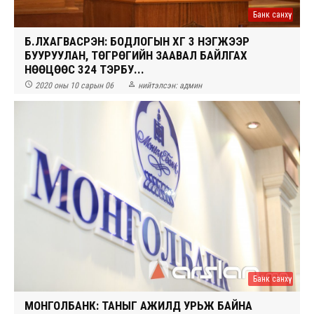
Банк санхүү
Б.ЛХАГВАСҮРЭН: БОДЛОГЫН ХҮҮГ 3 НЭГЖЭЭР
БУУРУУЛАН, ТӨГРӨГИЙН ЗААВАЛ БАЙЛГАХ
НӨӨЦӨӨС 324 ТЭРБУ...


2020 оны 10 сарын 06
нийтэлсэн:
админ
Банк санхүү
МОНГОЛБАНК: ТАНЫГ АЖИЛД УРЬЖ БАЙНА