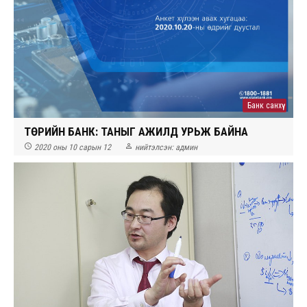
Банк санхүү
ТӨРИЙН БАНК: ТАНЫГ АЖИЛД УРЬЖ БАЙНА


2020 оны 10 сарын 12
нийтэлсэн:
админ