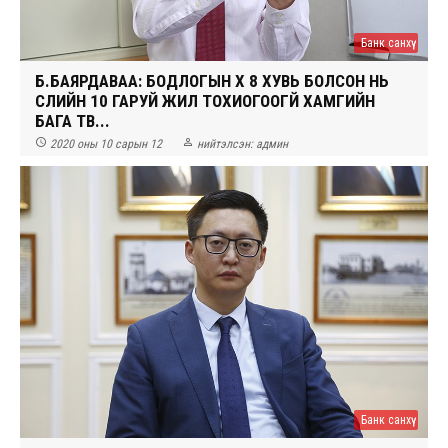
Банк санхүү
Б.БАЯРДАВАА: БОДЛОГЫН ХҮҮ 8 ХУВЬ БОЛСОН НЬ
СҮҮЛИЙН 10 ГАРУЙ ЖИЛ ТОХИОГООГҮЙ ХАМГИЙН
БАГА ТҮВ...


2020 оны 10 сарын 12
нийтэлсэн:
админ
Банк санхүү