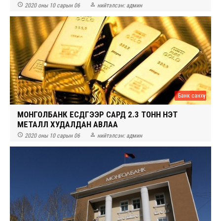


2020 оны 10 сарын 06
нийтэлсэн:
админ
Банк санхүү
МОНГОЛБАНК ЕСДҮГЭЭР САРД 2.3 ТОНН ҮНЭТ
МЕТАЛЛ ХУДАЛДАН АВЛАА


2020 оны 10 сарын 06
нийтэлсэн:
админ