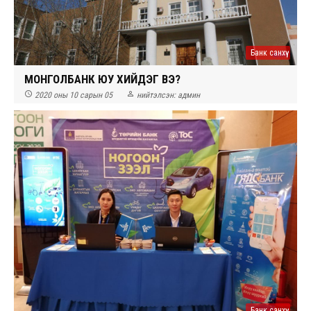
Банк санхүү
МОНГОЛБАНК ЮУ ХИЙДЭГ ВЭ?


2020 оны 10 сарын 05
нийтэлсэн:
админ
Банк санхүү