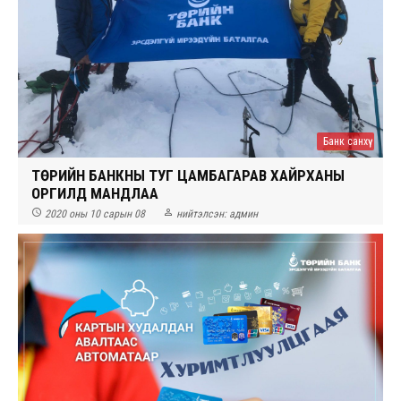
Банк санхүү
ТӨРИЙН БАНКНЫ ТУГ ЦАМБАГАРАВ ХАЙРХАНЫ
ОРГИЛД МАНДЛАА


2020 оны 10 сарын 08
нийтэлсэн:
админ