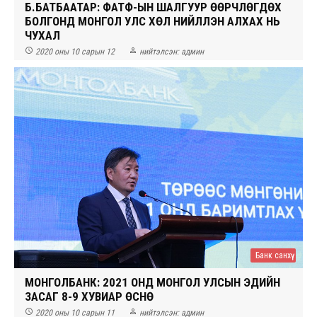
Б.БАТБААТАР: ФАТФ-ЫН ШАЛГУУР ӨӨРЧЛӨГДӨХ
БОЛГОНД МОНГОЛ УЛС ХӨЛ НИЙЛҮҮЛЭН АЛХАХ НЬ
ЧУХАЛ


2020 оны 10 сарын 12
нийтэлсэн:
админ
Банк санхүү
МОНГОЛБАНК: 2021 ОНД МОНГОЛ УЛСЫН ЭДИЙН
ЗАСАГ 8-9 ХУВИАР ӨСНӨ


2020 оны 10 сарын 11
нийтэлсэн:
админ