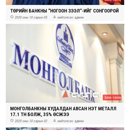
ТӨРИЙН БАНКНЫ “НОГООН ЗЭЭЛ“-ИЙГ СОНГООРОЙ


2020 оны 10 сарын 05
нийтэлсэн:
админ
Банк санхүү
МОНГОЛБАНКНЫ ХУДАЛДАН АВСАН ҮНЭТ МЕТАЛЛ
17.1 ТН БОЛЖ, 35% ӨСЖЭЭ


2020 оны 10 сарын 02
нийтэлсэн:
админ