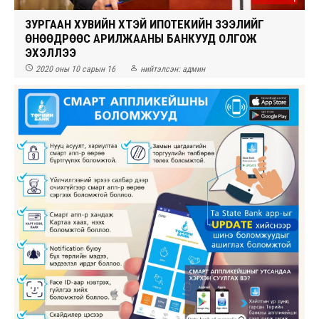
ЗУРГААН ХУВИЙН ХҮҮТЭЙ ИПОТЕКИЙН ЗЭЭЛИЙГ
ӨНӨӨДРӨӨС АРИЛЖААНЫ БАНКУУД ОЛГОЖ
ЭХЭЛЛЭЭ


2020 оны 10 сарын 16
нийтэлсэн:
админ