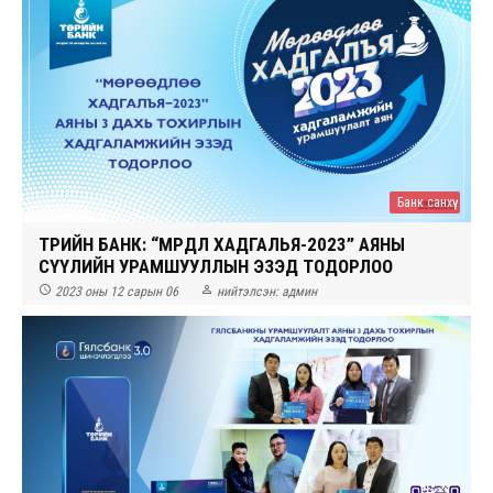
Банк санхүү
ТӨРИЙН БАНК: “МӨРӨӨДЛӨӨ ХАДГАЛЬЯ-2023” АЯНЫ
СҮҮЛИЙН УРАМШУУЛЛЫН ЭЗЭД ТОДОРЛОО


2023 оны 12 сарын 06
нийтэлсэн:
админ