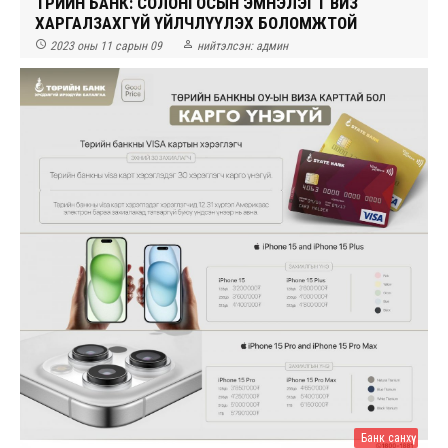
ТӨРИЙН БАНК: СОЛОНГОСЫН ЭМНЭЛЭГТ ВИЗ
ХАРГАЛЗАХГҮЙ ҮЙЛЧЛҮҮЛЭХ БОЛОМЖТОЙ


2023 оны 11 сарын 09
нийтэлсэн:
админ
Банк санхүү