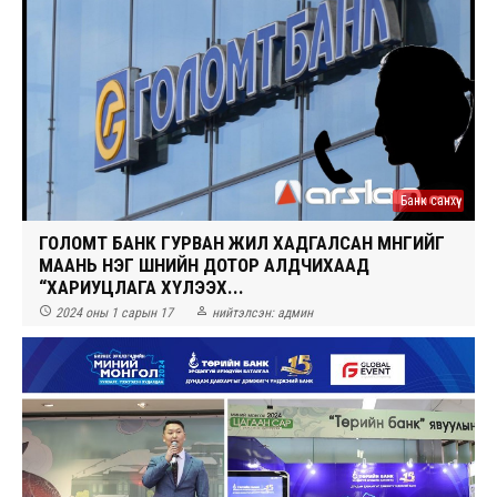
Банк санхүү
ГОЛОМТ БАНК ГУРВАН ЖИЛ ХАДГАЛСАН МӨНГИЙГ
МААНЬ НЭГ ШӨНИЙН ДОТОР АЛДЧИХААД
“ХАРИУЦЛАГА ХҮЛЭЭХ...


2024 оны 1 сарын 17
нийтэлсэн:
админ