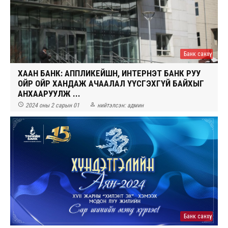
Банк санхүү
ХААН БАНК: АППЛИКЕЙШН, ИНТЕРНЭТ БАНК РУУ
ОЙР ОЙР ХАНДАЖ АЧААЛАЛ ҮҮСГЭХГҮЙ БАЙХЫГ
АНХААРУУЛЖ ...


2024 оны 2 сарын 01
нийтэлсэн:
админ
Банк санхүү