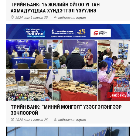
ТӨРИЙН БАНК: 15 ЖИЛИЙН ОЙГОО УГТАН
АХМАДУУДДАА ХҮНДЭТГЭЛ ҮЗҮҮЛНЭ


2024 оны 1 сарын 30
нийтэлсэн:
админ
Банк санхүү
ТӨРИЙН БАНК: “МИНИЙ МОНГОЛ“ ҮЗЭСГЭЛЭНГЭЭР
ЗОЧЛООРОЙ


2024 оны 1 сарын 25
нийтэлсэн:
админ