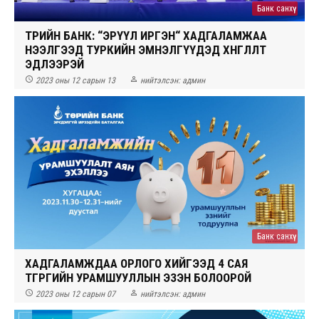
Банк санхүү
ТӨРИЙН БАНК: “ЭРҮҮЛ ИРГЭН“ ХАДГАЛАМЖАА
НЭЭЛГЭЭД ТУРКИЙН ЭМНЭЛГҮҮДЭД ХӨНГӨЛӨЛТ
ЭДЛЭЭРЭЙ


2023 оны 12 сарын 13
нийтэлсэн:
админ
Банк санхүү
ХАДГАЛАМЖДАА ОРЛОГО ХИЙГЭЭД 4 САЯ
ТӨГРӨГИЙН УРАМШУУЛЛЫН ЭЗЭН БОЛООРОЙ


2023 оны 12 сарын 07
нийтэлсэн:
админ