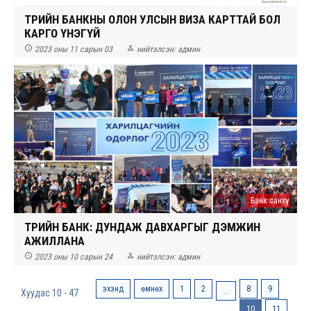
ТӨРИЙН БАНКНЫ ОЛОН УЛСЫН ВИЗА КАРТТАЙ БОЛ
КАРГО ҮНЭГҮЙ


2023 оны 11 сарын 03
нийтэлсэн:
админ
Банк санхүү
ТӨРИЙН БАНК: ДУНДАЖ ДАВХАРГЫГ ДЭМЖИН
АЖИЛЛАНА


2023 оны 10 сарын 24
нийтэлсэн:
админ
эхэнд
өмнөх
1
2
8
9
...
Хуудас 10 - 47
10
11