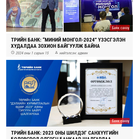
Банк санхүү
ТӨРИЙН БАНК: “МИНИЙ МОНГОЛ-2024” ҮЗЭСГЭЛЭН
ХУДАЛДАА ЗОХИОН БАЙГУУЛЖ БАЙНА


2024 оны 1 сарын 15
нийтэлсэн:
админ
Банк санхүү
ТӨРИЙН БАНК: 2023 ОНЫ ШИЛДЭГ САНХҮҮГИЙН