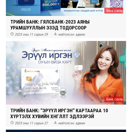
Банк санхүү
ТӨРИЙН БАНК: ГЯЛСБАНК-2023 АЯНЫ
УРАМШУУЛЛЫН ЭЗЭД ТОДОРСООР


2023 оны 11 сарын 29
нийтэлсэн:
админ
Банк санхүү
ТӨРИЙН БАНК: “ЭРҮҮЛ ИРГЭН“ КАРТААРАА 10
ХҮРТЭЛХ ХУВИЙН ХӨНГӨЛӨЛТ ЭДЛЭЭРЭЙ


2023 оны 11 сарын 27
нийтэлсэн:
админ