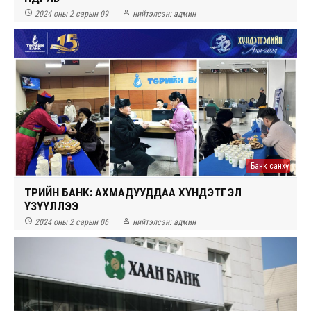


2024 оны 2 сарын 09
нийтэлсэн:
админ
Банк санхүү
ТӨРИЙН БАНК: АХМАДУУДДАА ХҮНДЭТГЭЛ
ҮЗҮҮЛЛЭЭ


2024 оны 2 сарын 06
нийтэлсэн:
админ