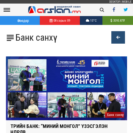
DESKTOP
|
MOBILE
Өнөөдөр
08 сарын 09
15°C
3593.87
₮
Банк санхүү

Банк санхүү
ТӨРИЙН БАНК: “МИНИЙ МОНГОЛ” ҮЗЭСГЭЛЭН
ӨНДӨРЛӨВ