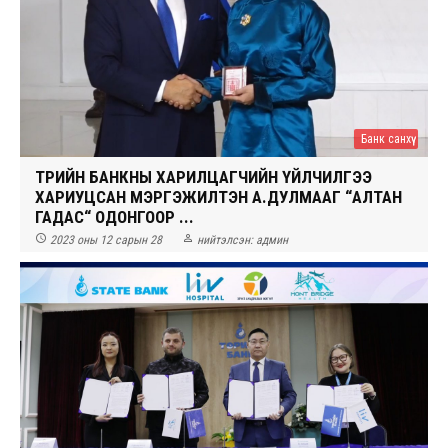
Банк санхүү
ТӨРИЙН БАНКНЫ ХАРИЛЦАГЧИЙН ҮЙЛЧИЛГЭЭ
ХАРИУЦСАН МЭРГЭЖИЛТЭН А.ДУЛМААГ “АЛТАН
ГАДАС“ ОДОНГООР ...


2023 оны 12 сарын 28
нийтэлсэн:
админ