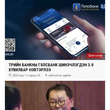
Банк санхүү
ТӨРИЙН БАНКНЫ ГЯЛСБАНК ШИНЭЧЛЭГДЭН 3.0
ХУВИЛБАР НЭВТЭРЛЭЭ


2023 оны 11 сарын 23
нийтэлсэн:
админ