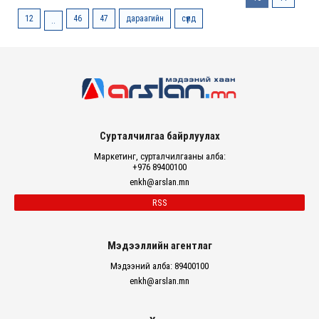
12
46
47
дараагийн
сүүлд
..
Сурталчилгаа байрлуулах
Маркетинг, сурталчилгааны алба:
+976 89400100
enkh@arslan.mn
RSS
Мэдээллийн агентлаг
Мэдээний алба: 89400100
enkh@arslan.mn