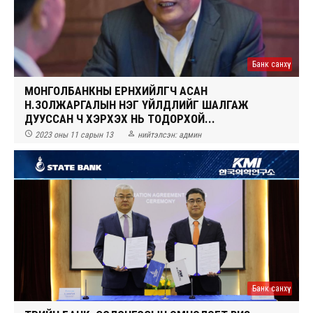
Банк санхүү
МОНГОЛБАНКНЫ ЕРӨНХИЙЛӨГЧ АСАН
Н.ЗОЛЖАРГАЛЫН НЭГ ҮЙЛДЛИЙГ ШАЛГАЖ
ДУУССАН Ч ХЭРХЭХ НЬ ТОДОРХОЙ...


2023 оны 11 сарын 13
нийтэлсэн:
админ
Банк санхүү