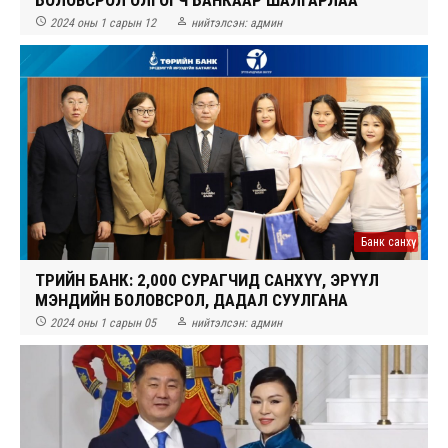
БОЛОВСРОЛ ОЛГОГЧ БАНКААР ШАЛГАРЛАА


2024 оны 1 сарын 12
нийтэлсэн:
админ
Банк санхүү
ТӨРИЙН БАНК: 2,000 СУРАГЧИД САНХҮҮ, ЭРҮҮЛ
МЭНДИЙН БОЛОВСРОЛ, ДАДАЛ СУУЛГАНА


2024 оны 1 сарын 05
нийтэлсэн:
админ