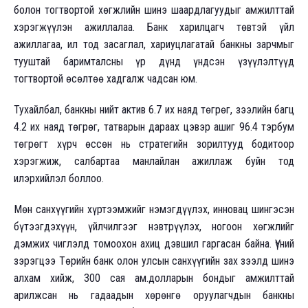
болон тогтвортой хөгжлийн шинэ шаардлагуудыг амжилттай
хэрэгжүүлэн ажиллалаа. Банк харилцагч төвтэй үйл
ажиллагаа, ил тод засаглал, хариуцлагатай банкны зарчмыг
тууштай баримталсны үр дүнд үндсэн үзүүлэлтүүд
тогтвортой өсөлтөө хадгалж чадсан юм.
Тухайлбал, банкны нийт актив 6.7 их наяд төгрөг, зээлийн багц
4.2 их наяд төгрөг, татварын дараах цэвэр ашиг 96.4 тэрбум
төгрөгт хүрч өссөн нь стратегийн зорилтууд бодитоор
хэрэгжиж, салбартаа манлайлан ажиллаж буйн тод
илэрхийлэл боллоо.
Мөн санхүүгийн хүртээмжийг нэмэгдүүлэх, инновац шингэсэн
бүтээгдэхүүн, үйлчилгээг нэвтрүүлэх, ногоон хөгжлийг
дэмжих чиглэлд томоохон ахиц дэвшил гаргасан байна. Үүний
зэрэгцээ Төрийн банк олон улсын санхүүгийн зах зээлд шинэ
алхам хийж, 300 сая ам.долларын бондыг амжилттай
арилжсан нь гадаадын хөрөнгө оруулагчдын банкны