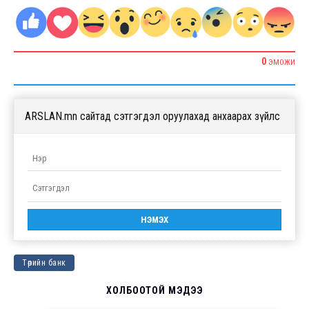
0
ЭМОЖИ
ARSLAN.mn сайтад сэтгэгдэл оруулахад анхаарах зүйлс
Төрийн банк
ХОЛБООТОЙ МЭДЭЭ