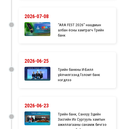
2026-07-08
“ARA FEST 2026” наадмын
албан ёсны хамтрагч Төрийн
банк
2026-06-25
Төрийн банкны И-Билл
үйлчилгээнд Голомт банк
нэгдлээ
2026-06-23
Төрийн банк, Санхүү Эдийн
Засгийн Их Сургууль хамтын
ажиллагааны санамж бичгээ