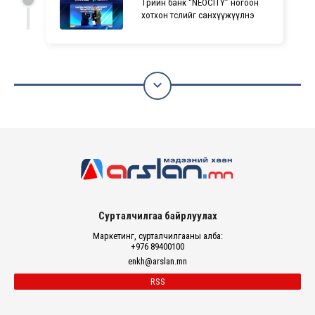
Төрийн банк “NEOCITY” ногоон
хотхон төслийг санхүүжүүлнэ

Сурталчилгаа байрлуулах
Маркетинг, сурталчилгааны алба:
+976 89400100
enkh@arslan.mn
RSS