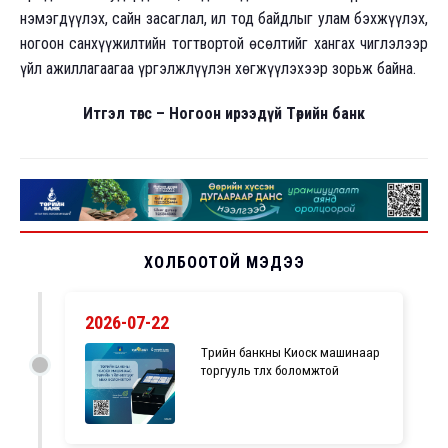
нэмэгдүүлэх, сайн засаглал, ил тод байдлыг улам бэхжүүлэх,
ногоон санхүүжилтийн тогтвортой өсөлтийг хангах чиглэлээр
үйл ажиллагаагаа үргэлжлүүлэн хөгжүүлэхээр зорьж байна.
Итгэл төгс – Ногоон ирээдүй Төрийн банк
ХОЛБООТОЙ МЭДЭЭ
2026-07-22
Төрийн банкны Киоск машинаар
торгууль төлөх боломжтой