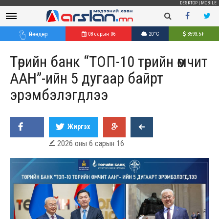
DESKTOP
|
MOBILE
Өнөөдөр
08 сарын 06
20°C
3593.5
₮
Төрийн банк “ТОП-10 төрийн өмчит
ААН”-ийн 5 дугаар байрт
эрэмбэлэгдлээ
Жиргэх
2026 оны 6 сарын 16
