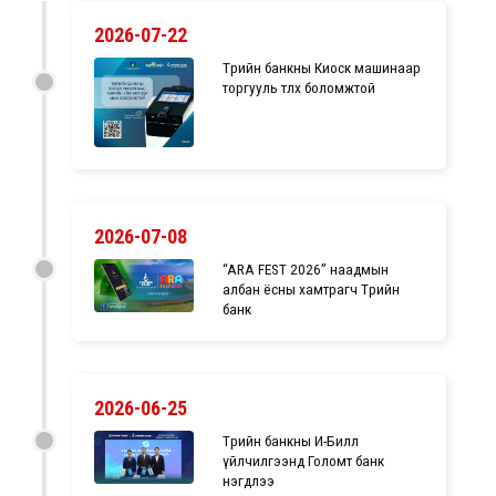
2026-07-22
Төрийн банкны Киоск машинаар
торгууль төлөх боломжтой
2026-07-08
“ARA FEST 2026” наадмын
албан ёсны хамтрагч Төрийн
банк
2026-06-25
Төрийн банкны И-Билл
үйлчилгээнд Голомт банк
нэгдлээ