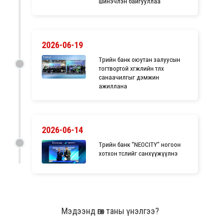
шинэчлэн байгууллаа
2026-06-19
Төрийн банк оюутан залуусын
тогтвортой хөгжлийн төлөөх
санаачилгыг дэмжин
ажиллана
2026-06-14
Төрийн банк “NEOCITY” ногоон
хотхон төслийг санхүүжүүлнэ
Мэдээнд өгөх таны үнэлгээ?