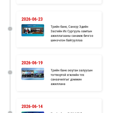
2026-06-23
Төрийн банк, Санхүү Эдийн
Засгийн Их Сургууль хамтын
ажиллагааны санамж бичгээ
шинэчлэн байгууллаа
2026-06-19
Төрийн банк оюутан залуусын
тогтвортой хөгжлийн төлөөх
санаачилгыг дэмжин
ажиллана
2026-06-14