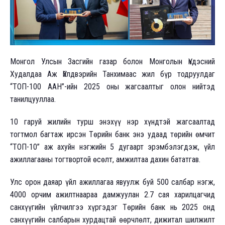
Монгол Улсын Засгийн газар болон Монголын Үндэсний
Худалдаа Аж Үйлдвэрийн Танхимаас жил бүр тодруулдаг
“ТОП-100 ААН”-ийн 2025 оны жагсаалтыг олон нийтэд
танилцууллаа.
10 гаруй жилийн турш энэхүү нэр хүндтэй жагсаалтад
тогтмол багтаж ирсэн Төрийн банк энэ удаад төрийн өмчит
“ТОП-10” аж ахуйн нэгжийн 5 дугаарт эрэмбэлэгдэж, үйл
ажиллагааны тогтвортой өсөлт, амжилтаа дахин бататгав.
Улс орон даяар үйл ажиллагаа явуулж буй 500 салбар нэгж,
4000 орчим ажилтнаараа дамжуулан 2.7 сая харилцагчид
санхүүгийн үйлчилгээ хүргэдэг Төрийн банк нь 2025 онд
санхүүгийн салбарын хурдацтай өөрчлөлт, дижитал шилжилт