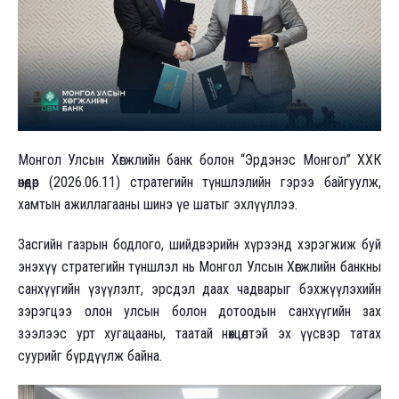
Монгол Улсын Хөгжлийн банк болон “Эрдэнэс Монгол” ХХК
өнөөдөр (2026.06.11) стратегийн түншлэлийн гэрээ байгуулж,
хамтын ажиллагааны шинэ үе шатыг эхлүүллээ.
Засгийн газрын бодлого, шийдвэрийн хүрээнд хэрэгжиж буй
энэхүү стратегийн түншлэл нь Монгол Улсын Хөгжлийн банкны
санхүүгийн үзүүлэлт, эрсдэл даах чадварыг бэхжүүлэхийн
зэрэгцээ олон улсын болон дотоодын санхүүгийн зах
зээлээс урт хугацааны, таатай нөхцөлтэй эх үүсвэр татах
суурийг бүрдүүлж байна.