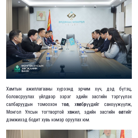
Хамтын ажиллагааны хүрээнд эрчим хүч, дэд бүтэц,
боловсруулах үйлдвэр зэрэг эдийн засгийн тэргүүлэх
салбаруудын томоохон төсөл, хөтөлбөрүүдийг санхүүжүүлж,
Монгол Улсын тогтвортой хөгжил, эдийн засгийн өсөлтийг
дэмжихэд бодит хувь нэмэр оруулах юм.