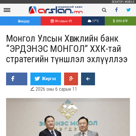
DESKTOP
|
MOBILE
Өнөөдөр
08 сарын 09
17°C
3593.87
₮
Монгол Улсын Хөгжлийн банк
“ЭРДЭНЭС МОНГОЛ” ХХК-тай
стратегийн түншлэл эхлүүллээ
Жиргэх
2026 оны 6 сарын 11
