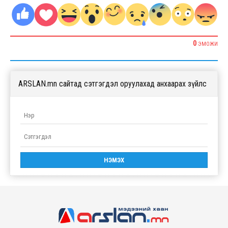
0
ЭМОЖИ
ARSLAN.mn сайтад сэтгэгдэл оруулахад анхаарах зүйлс