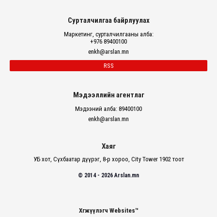
Сурталчилгаа байрлуулах
Маркетинг, сурталчилгааны алба:
+976 89400100
enkh@arslan.mn
RSS
Мэдээллийн агентлаг
Мэдээний алба: 89400100
enkh@arslan.mn
Хаяг
УБ хот, Сүхбаатар дүүрэг, 8-р хороо, City Tower 1902 тоот
© 2014 - 2026 Arslan.mn
Хөгжүүлэгч Websites™