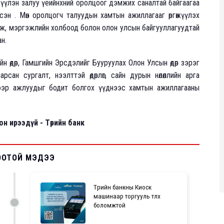
эгжүүлэн залуу үеийнхний оролцоог дэмжих саналтай байгаагаа
лсэн . Мөн оролцогч талуудын хамтын ажиллагааг өргөжүүлэх
ж, мэргэжлийн холбоод болон олон улсын байгууллагуудтай
н.
н өдөр, Гамшгийн Эрсдэлийг Бууруулах Олон Улсын өдөр зэрэг
сан сургалт, нээлттэй өдөрлөг, сайн дурын нөлөөллийн арга
Эдгээр ажлуудыг бодит болгох үүднээс хамтын ажиллагааны
оон ирээдүй
-
Төрийн банк
ООТОЙ МЭДЭЭ
Төрийн банкны Киоск
машинаар торгууль төлөх
боломжтой