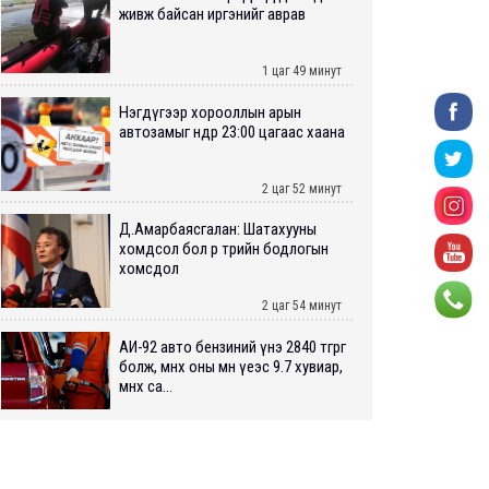
живж байсан иргэнийг аврав
1 цаг 49 минут
Нэгдүгээр хорооллын арын
автозамыг өнөөдөр 23:00 цагаас хаана
2 цаг 52 минут
Д.Амарбаясгалан: Шатахууны
хомдсол бол өөрөө төрийн бодлогын
хомсдол
2 цаг 54 минут
АИ-92 авто бензиний үнэ 2840 төгрөг
болж, өмнөх оны мөн үеэс 9.7 хувиар,
өмнөх са...
2 цаг 58 минут
ШУУРХАЙ: Туул голд 13 настай
хүүхэд живж, эрэн хайх ажиллагаа