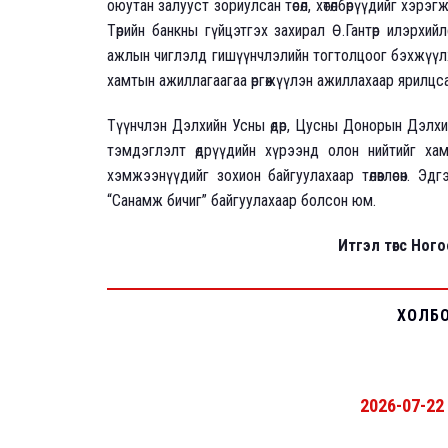
оюутан залууст зориулсан төсөл, хөтөлбөрүүдийг хэр
Төрийн банкны гүйцэтгэх захирал Ө.Гантөр илэрхий
ажлын чиглэлд гишүүнчлэлийн тогтолцоог бэхжүүл
хамтын ажиллагаагаа өргөжүүлэн ажиллахаар ярилцса
Түүнчлэн Дэлхийн Усны өдөр, Цусны Донорын Дэлхий
тэмдэглэлт өдрүүдийн хүрээнд олон нийтийг хамар
хэмжээнүүдийг зохион байгуулахаар төлөвлөсөн. 
“Санамж бичиг” байгуулахаар болсон юм.
Итгэл төгс Ног
ХОЛБ
2026-07-22