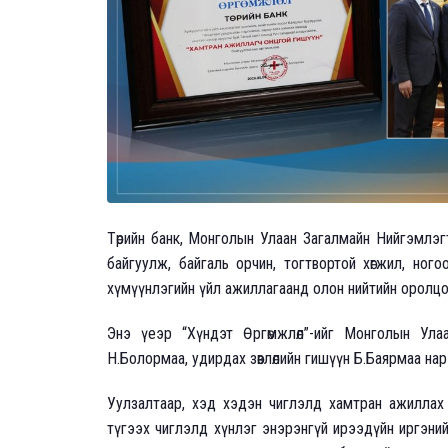
Төрийн банк, Монголын Улаан Загалмайн Нийгэмлэг
байгуулж, байгаль орчин, тогтвортой хөгжил, ног
хүмүүнлэгийн үйл ажиллагаанд олон нийтийн оролцо
Энэ үеэр “Хүндэт Өргөмжлөл”-ийг Монголын Улаа
Н.Болормаа, удирдах зөвлөлийн гишүүн Б.Баярмаа нар
Уулзалтаар, хэд хэдэн чиглэлд хамтран ажиллах 
түгээх чиглэлд хүнлэг энэрэнгүй ирээдүйн иргэни