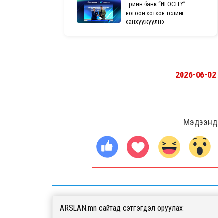
Төрийн банк “NEOCITY”
ногоон хотхон төслийг
санхүүжүүлнэ
2026-06-02
Мэдээнд ө
ARSLAN.mn сайтад сэтгэгдэл оруулах: