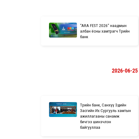
“ARA FEST 2026” наадмын
албан ёсны хамтрагч Төрийн
банк
2026-06-25
Төрийн банк, Санхүү Эдийн
Засгийн Их Сургууль хамтын
ажиллагааны санамж
бичгээ шинэчлэн
байгууллаа