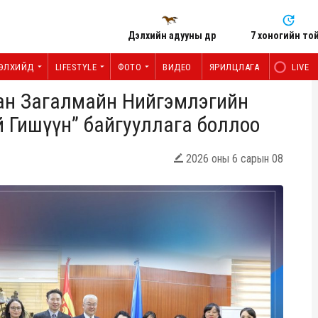
Дэлхийн адууны өдөр
7 хоногийн то
ЭЛХИЙД
LIFESTYLE
ФОТО
ВИДЕО
ЯРИЛЦЛАГА
LIVE
аан Загалмайн Нийгэмлэгийн
 Гишүүн” байгууллага боллоо
2026 оны 6 сарын 08
