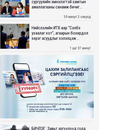
сургуулийн эмнэлэгтэй хамтын
ажиллагааны санамж бичиг...
59 минут 2 секунд
Нийслэлийн ИТХ-аар “Сэлбэ
ухаалаг хот”, агаарын бохирдол
зэрэг асуудлыг хэлэлцэж ...
1 цаг 37 минут
БИЧЛЭГ: Завьт эргүүлүүд голд