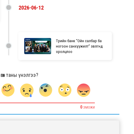
2026-06-12
Төрийн банк “Ойн салбар ба
ногоон санхүүжилт” зөвлөгөөнд
оролцлоо
гөх таны үнэлгээ?
0
ЭМОЖИ