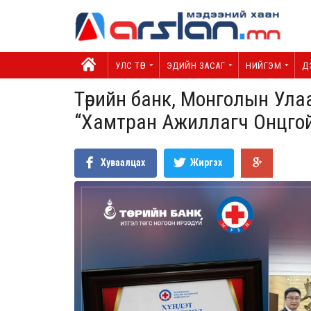
УЛС ТӨР
ЭДИЙН ЗАСАГ
НИЙГЭМ
Д
Төрийн банк, Монголын Ул
“Хамтран Ажиллагч Онцгой
Хуваалцах
Жиргэх