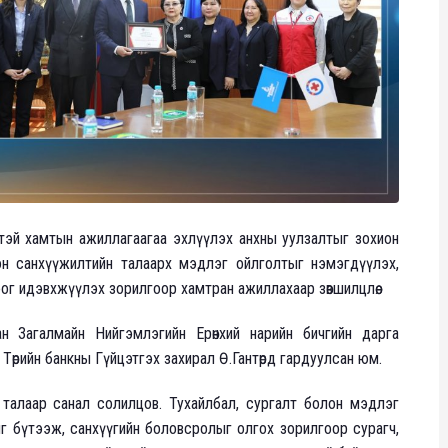
тэй хамтын ажиллагаагаа эхлүүлэх анхны уулзалтыг зохион
оон санхүүжилтийн талаарх мэдлэг ойлголтыг нэмэгдүүлэх,
ог идэвхжүүлэх зорилгоор хамтран ажиллахаар зөвшилцлөө.
н Загалмайн Нийгэмлэгийн Ерөнхий нарийн бичгийн дарга
 Төрийн банкны Гүйцэтгэх захирал Ө.Гантөрд гардуулсан юм.
талаар санал солилцов. Тухайлбал, сургалт болон мэдлэг
йг бүтээж, санхүүгийн боловсролыг олгох зорилгоор сурагч,