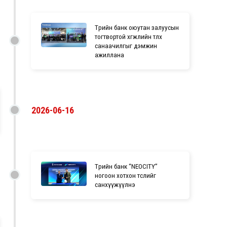
Төрийн банк оюутан залуусын
тогтвортой хөгжлийн төлөөх
санаачилгыг дэмжин
ажиллана
2026-06-16
Төрийн банк “NEOCITY”
ногоон хотхон төслийг
санхүүжүүлнэ