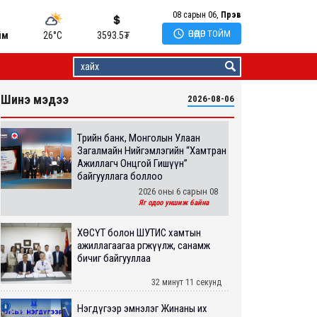
08 сарын 06,
Пүрэв

ӨНӨӨДӨР ТОЙМ
йм
26°C
3593.5
₮
Шинэ мэдээ
2026-08-06
Төрийн банк, Монголын Улаан
Загалмайн Нийгэмлэгийн “Хамтран
Ажиллагч Онцгой Гишүүн”
байгууллага боллоо
2026 оны 6 сарын 08
Яг одоо уншиж байна
ХӨСҮТ болон ШУТИС хамтын
ажиллагаагаа өргөжүүлж, санамж
бичиг байгууллаа
32 минут 11 секунд
Нэгдүгээр эмнэлэг Жинаны их