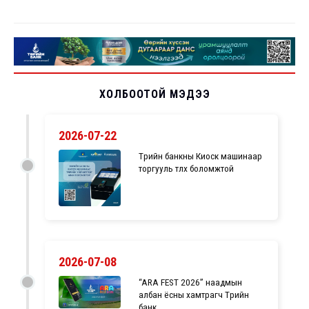
ХОЛБООТОЙ МЭДЭЭ
2026-07-22
Төрийн банкны Киоск машинаар
торгууль төлөх боломжтой
2026-07-08
“ARA FEST 2026” наадмын
албан ёсны хамтрагч Төрийн
банк