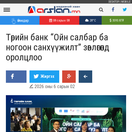
DESKTOP
|
MOBILE
Өнөөдөр
08 сарын 08
28°C
3593.87
₮
Төрийн банк “Ойн салбар ба
ногоон санхүүжилт” зөвлөгөөнд
оролцлоо
Жиргэх
2026 оны 6 сарын 02
