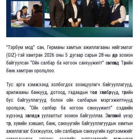
"Тэрбум мод" сан, Германы хамтын ажиллагааны нийгэмлэг
(GIZ)-тэй хамтран 2026 оны 5 дугаар сарын 28-ны өдөр зохион
байгуулсан “Ойн салбар ба ногоон санхүүжилт” зөвлөгөөнд Төрийн
банк хамтран оролцлоо.
Тус арга хэмжээнд холбогдох зохицуулагч байгууллагууд,
арилжааны банкууд, дотоод, гадаадын төсөл хөтөлбөрүүд, төрийн
бус байгууллагууд болон ойн салбарын мэргэжилтнүүд
оролцож, “Ойн салбар ба ногоон санхүүжилт” сэдвийн
хүрээнд зөвлөлдөх уулзалтыг зохион байгууллаа. Зөвлөгөөний үеэр
төр, хувийн хэвшил, банк, санхүүгийн байгууллагуудын хамтын
ажиллагааг бэхжүүлэх, ойн салбарын санхүүгийн хүртээмжийг
нэмэгдүүлэх, ногоон зээлийн хүртээмжийг өргөжүүлэх