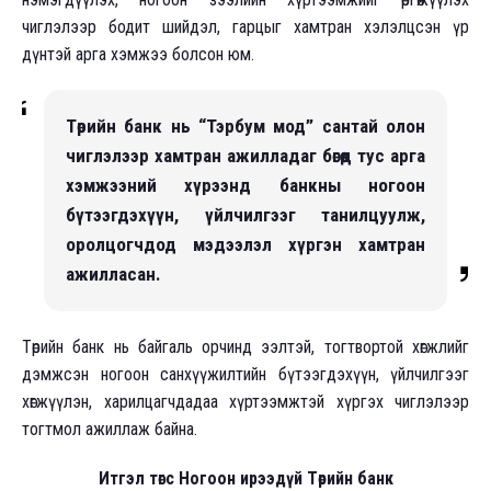
чиглэлээр бодит шийдэл, гарцыг хамтран хэлэлцсэн үр
дүнтэй арга хэмжээ болсон юм.
Төрийн банк нь “Тэрбум мод” сантай олон
чиглэлээр хамтран ажилладаг бөгөөд тус арга
хэмжээний хүрээнд банкны ногоон
бүтээгдэхүүн, үйлчилгээг танилцуулж,
оролцогчдод мэдээлэл хүргэн хамтран
ажилласан.
Төрийн банк нь байгаль орчинд ээлтэй, тогтвортой хөгжлийг
дэмжсэн ногоон санхүүжилтийн бүтээгдэхүүн, үйлчилгээг
хөгжүүлэн, харилцагчдадаа хүртээмжтэй хүргэх чиглэлээр
тогтмол ажиллаж байна.
Итгэл төгс Ногоон ирээдүй Төрийн банк