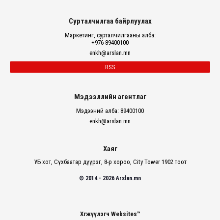
Сурталчилгаа байрлуулах
Маркетинг, сурталчилгааны алба:
+976 89400100
enkh@arslan.mn
RSS
Мэдээллийн агентлаг
Мэдээний алба: 89400100
enkh@arslan.mn
Хаяг
УБ хот, Сүхбаатар дүүрэг, 8-р хороо, City Tower 1902 тоот
© 2014 - 2026 Arslan.mn
Хөгжүүлэгч Websites™