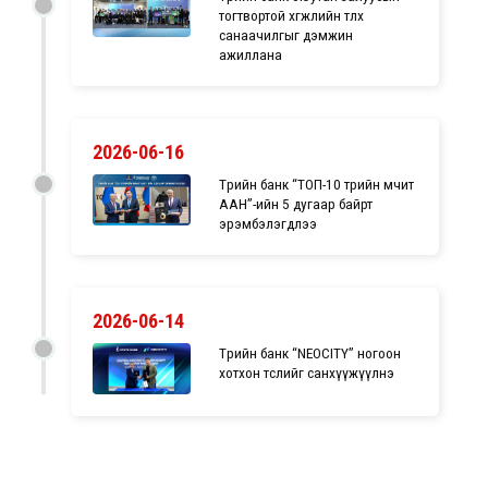
тогтвортой хөгжлийн төлөөх
санаачилгыг дэмжин
ажиллана
2026-06-16
Төрийн банк “ТОП-10 төрийн өмчит
ААН”-ийн 5 дугаар байрт
эрэмбэлэгдлээ
2026-06-14
Төрийн банк “NEOCITY” ногоон
хотхон төслийг санхүүжүүлнэ