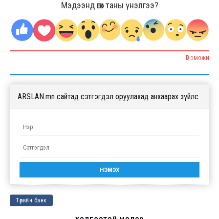
Мэдээнд өгөх таны үнэлгээ?
0
ЭМОЖИ
ARSLAN.mn сайтад сэтгэгдэл оруулахад анхаарах зүйлс
Төрийн банк