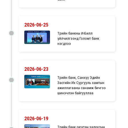
2026-06-25
Төрийн банкны И-Билл
үйлчилгээнд Голомт банк
нэгдлээ
2026-06-23
Төрийн банк, Санхүү Эдийн
Засгийн Их Сургууль хамтын
ажиллагааны санамж бичгээ
шинэчлэн байгууллаа
2026-06-19
Төрийн банк оюутан залуусын