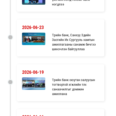
нэгдлээ
2026-06-23
Төрийн банк, Санхүү Эдийн
Засгийн Их Сургууль хамтын
ажиллагааны санамж бичгээ
шинэчлэн байгууллаа
2026-06-19
Төрийн банк оюутан залуусын
тогтвортой хөгжлийн төлөөх
санаачилгыг дэмжин
ажиллана