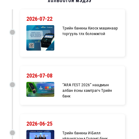
ХОЛБООТОЙ МЭДЭЭ
2026-07-22
Төрийн банкны Киоск машинаар
торгууль төлөх боломжтой
2026-07-08
“ARA FEST 2026” наадмын
албан ёсны хамтрагч Төрийн
банк
2026-06-25
Төрийн банкны И-Билл
үйлчилгээнд Голомт банк