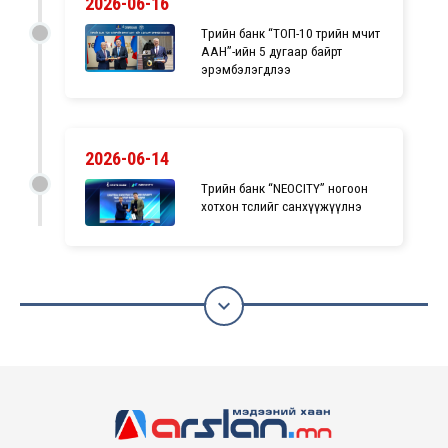
2026-06-16
Төрийн банк “ТОП-10 төрийн өмчит
ААН”-ийн 5 дугаар байрт
эрэмбэлэгдлээ
2026-06-14
Төрийн банк “NEOCITY” ногоон
хотхон төслийг санхүүжүүлнэ
