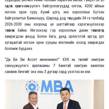
хөдлөх хөрөнгө хөгжүүлэгч байгууллагуудад олгож, 4200 айлын
ногоон орон сууц бүхий цогц эко хорооллын бүтээн
байгуулалтыг Баянхошуу, Шархад дэд төвүүдийн 34 га талбайд
2026-2030 оны хооронд үе шаттайгаар хэрэгжүүлэхээр
төлөвлөж байна. Ингэснээр гэр хорооллын дахин төлөвлөлтөд
хамрагдсан өрхүүд болон бага, дунд орлоготой иргэд урт
хугацаатай ногоон орон сууцны ипотекийн зээлд хамрагдах
боломж бүрдэнэ.
“Ди Би Эм Ассет менежмент” ХХК нь төслийг хамтран
санхүүжүүлэгч арилжааны 7 банктай хамтран ажиллах
санамж бичгийг энэ оны 3 дугаар сард үзэглэсэн юм.