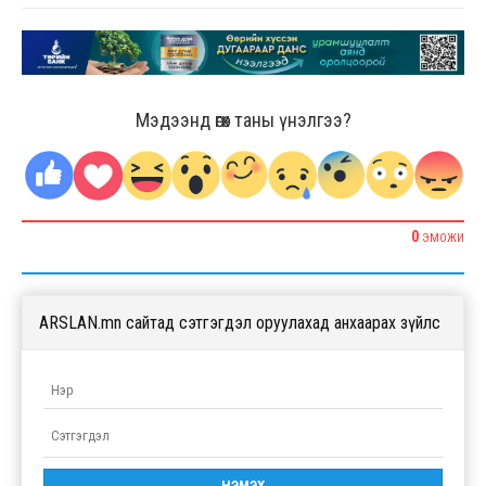
Мэдээнд өгөх таны үнэлгээ?
0
ЭМОЖИ
ARSLAN.mn сайтад сэтгэгдэл оруулахад анхаарах зүйлс