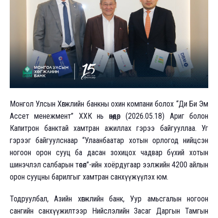
Монгол Улсын Хөгжлийн банкны охин компани болох “Ди Би Эм
Ассет менежмент” ХХК нь өнөөдөр (2026.05.18) Ариг болон
Капитрон банктай хамтран ажиллах гэрээ байгууллаа. Уг
гэрээг байгуулснаар “Улаанбаатар хотын орлогод нийцсэн
ногоон орон сууц ба дасан зохицох чадвар бүхий хотын
шинэчлэл салбарын төсөл”-ийн хоёрдугаар ээлжийн 4200 айлын
орон сууцны барилгыг хамтран санхүүжүүлэх юм.
Тодруулбал, Азийн хөгжлийн банк, Уур амьсгалын ногоон
сангийн санхүүжилтээр Нийслэлийн Засаг Даргын Тамгын