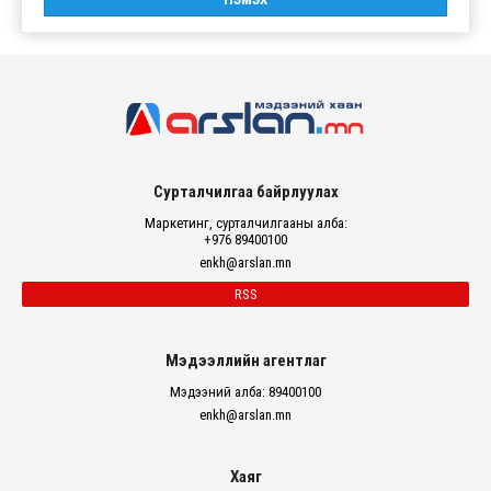
Сурталчилгаа байрлуулах
Маркетинг, сурталчилгааны алба:
+976 89400100
enkh@arslan.mn
RSS
Мэдээллийн агентлаг
Мэдээний алба: 89400100
enkh@arslan.mn
Хаяг