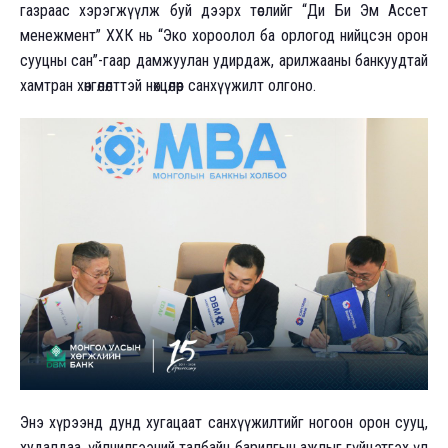
газраас хэрэгжүүлж буй дээрх төслийг “Ди Би Эм Ассет
менежмент” ХХК нь “Эко хороолол ба орлогод нийцсэн орон
сууцны сан”-гаар дамжуулан удирдаж, арилжааны банкуудтай
хамтран хөнгөлөлттэй нөхцөлөөр санхүүжилт олгоно.
Энэ хүрээнд дунд хугацаат санхүүжилтийг ногоон орон сууц,
худалдаа, үйлчилгээний талбайн барилгын ажлыг гүйцэтгэх үл