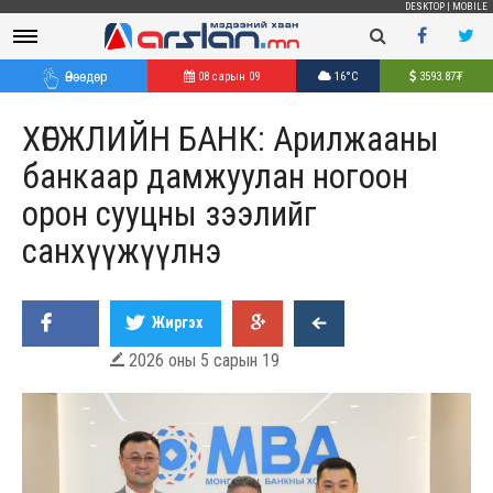
DESKTOP
|
MOBILE
Өнөөдөр
08 сарын 09
16°C
3593.87
₮
ХӨГЖЛИЙН БАНК: Арилжааны
банкаар дамжуулан ногоон
орон сууцны зээлийг
санхүүжүүлнэ
Жиргэх
2026 оны 5 сарын 19
