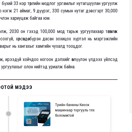
л бүхий 33 нэр төрлийн модлог ургамлыг нутагшуулан ургуулж
 нэгж 21 аймаг, 9 дүүрэг, 330 сумын нутаг дэвсгэрт 30,000
ечлэн хариуцаж байгаа юм.
ж, 2030 он гэхэд 100,000 мод тарьж ургуулахаар төлөвлөж
гсохгүй, хөрсөндөө бүрэн дасан зохицох хүртэл нь мэргэжлийн
варыг нь хангахыг хамгийн чухалд тооцдог.
аж, ирээдүй хойчдоо ногоон дэлхийг өвлүүлэн үлдээх үйлсэд
 ургуулахыг олон нийтэд уриалж байна.
ООТОЙ МЭДЭЭ
Төрийн банкны Киоск
машинаар торгууль төлөх
боломжтой