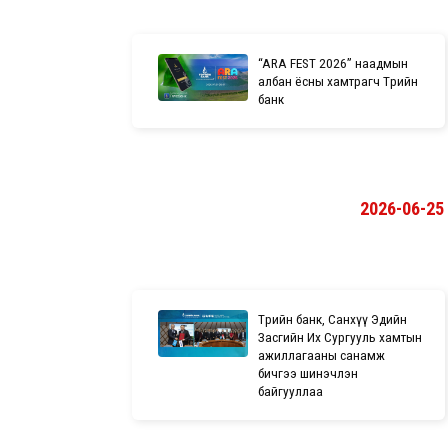
“ARA FEST 2026” наадмын
албан ёсны хамтрагч Төрийн
банк
2026-06-25
Төрийн банк, Санхүү Эдийн
Засгийн Их Сургууль хамтын
ажиллагааны санамж
бичгээ шинэчлэн
байгууллаа