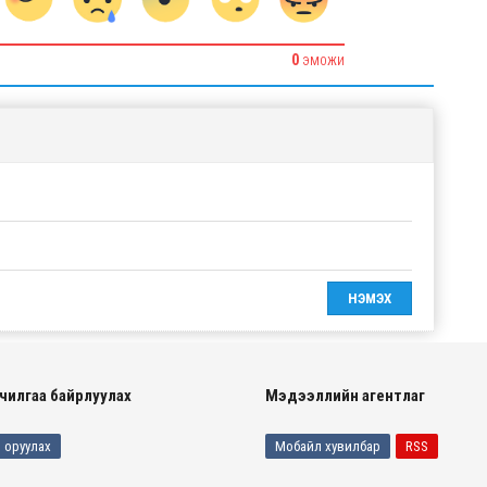
0
ЭМОЖИ
чилгаа байрлуулах
Мэдээллийн агентлаг
 оруулах
Мобайл хувилбар
RSS