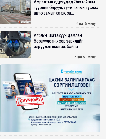
Амралтын өдрүүдэд Энхтайвны
гүүрний баруун, зүүн талын туслах
авто замыг хааж, за...
6 цаг 5 минут
АҮЭБЯ: Шатахуун дамлан
борлуулсан хоёр зөрчлийг
илрүүлэн шалгаж байна
6 цаг 51 минут