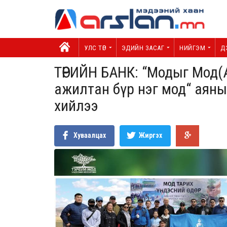
УЛС ТӨР
ЭДИЙН ЗАСАГ
НИЙГЭМ
Д
ТӨРИЙН БАНК: “Модыг Мод(
ажилтан бүр нэг мод“ аян
хийлээ
Хуваалцах
Жиргэх