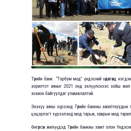
Төрийн банк “Тэрбум мод” үндэсний хөдөлгөөнд нэг
зорилтот аяныг 2021 онд эхлүүлснээс хойш жил
зохион байгуулдаг уламжлалтай.
Энэхүү аяны хүрээнд Төрийн банкны ажилтнуудын тө
цэцэрлэгт хүрээлэнд мод тарьж, хаврын мод тарил
Өнгөрсөн жилүүдэд Төрийн банкны хамт олон Үндэс