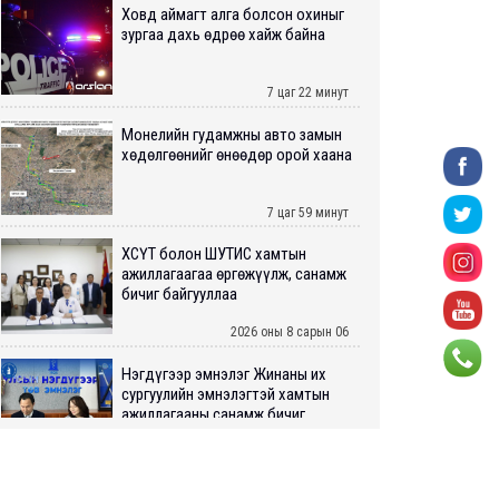
Ховд аймагт алга болсон охиныг
зургаа дахь өдрөө хайж байна
7 цаг 22 минут
Монелийн гудамжны авто замын
хөдөлгөөнийг өнөөдөр орой хаана
7 цаг 59 минут
ХӨСҮТ болон ШУТИС хамтын
ажиллагаагаа өргөжүүлж, санамж
бичиг байгууллаа
2026 оны 8 сарын 06
Нэгдүгээр эмнэлэг Жинаны их
сургуулийн эмнэлэгтэй хамтын
ажиллагааны санамж бичиг...
2026 оны 8 сарын 06
Нийслэлийн ИТХ-аар “Сэлбэ