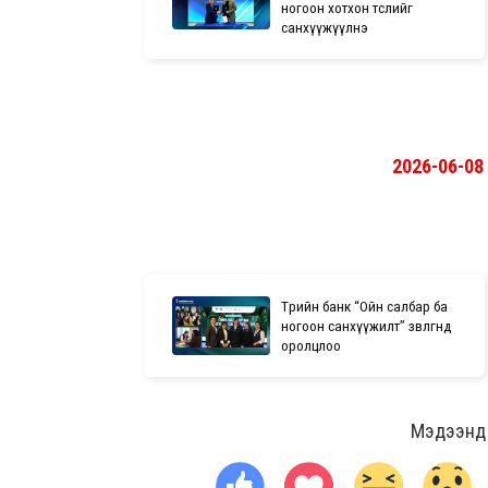
ногоон хотхон төслийг
санхүүжүүлнэ
2026-06-08
Төрийн банк “Ойн салбар ба
ногоон санхүүжилт” зөвлөгөөнд
оролцлоо
Мэдээнд ө