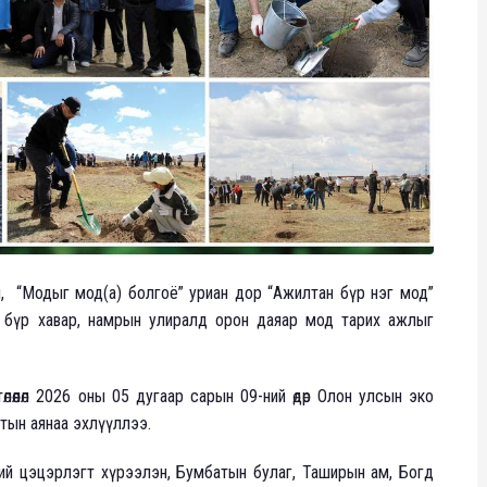
дэн, “Модыг мод(а) болгоё” уриан дор “Ажилтан бүр нэг мод”
 бүр хавар, намрын улиралд орон даяар мод тарих ажлыг
лөөлөл 2026 оны 05 дугаар сарын 09-ний өдөр Олон улсын эко
тын аянаа эхлүүллээ.
ний цэцэрлэгт хүрээлэн, Бумбатын булаг, Таширын ам, Богд