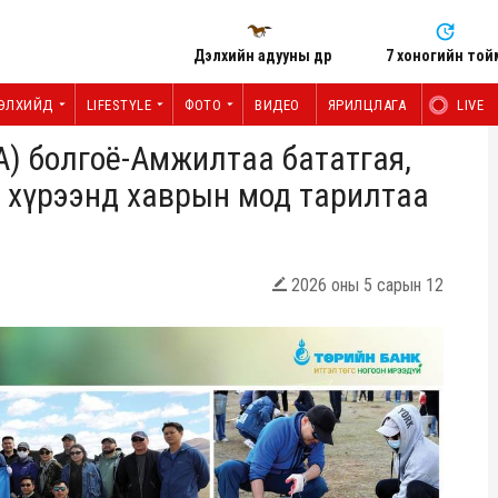
Дэлхийн адууны өдөр
7 хоногийн той
ЭЛХИЙД
LIFESTYLE
ФОТО
ВИДЕО
ЯРИЛЦЛАГА
LIVE
А) болгоё-Амжилтаа бататгая,
ы хүрээнд хаврын мод тарилтаа
2026 оны 5 сарын 12
