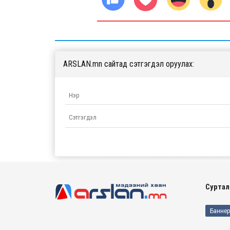
ARSLAN.mn сайтад сэтгэгдэл оруулах:
Суртал
Баннер