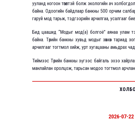
ууланд ногоон төгөлтэй болж экологийн ач холбогдо
байна. Одоогийн байдлаар банкны 500 орчим салбар
гаруй мод тарьж, тэдгээрийн арчилгаа, усалгааг би
Бид цаашид “Модыг мод(а) болгоё” аянаа улам тэл
байна. Төрийн банкны хувьд модыг зөвхөн тариад зо
арчилгааг тогтмол хийж, урт хугацааны амьдрах чад
Тиймээс Төрийн банкны зүгээс байгаль эхээ хайрл
манлайлан оролцож, тарьсан модоо тогтмол арчлан
ХОЛБ
2026-07-22