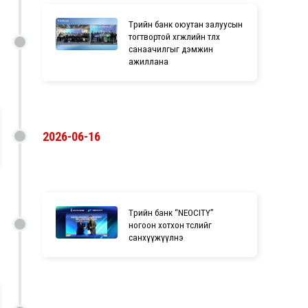
Төрийн банк оюутан залуусын
тогтвортой хөгжлийн төлөөх
санаачилгыг дэмжин
ажиллана
2026-06-16
Төрийн банк “NEOCITY”
ногоон хотхон төслийг
санхүүжүүлнэ