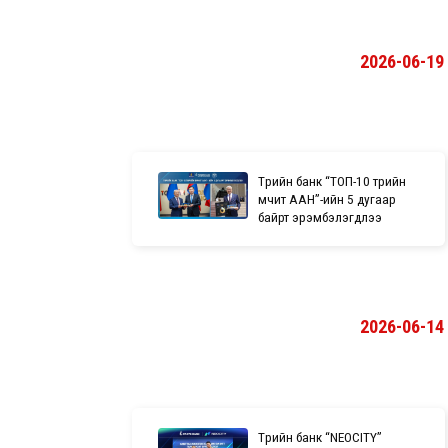
2026-06-19
Төрийн банк “ТОП-10 төрийн
өмчит ААН”-ийн 5 дугаар
байрт эрэмбэлэгдлээ
2026-06-14
Төрийн банк “NEOCITY”