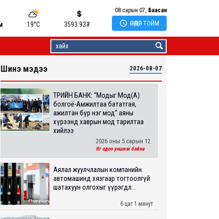
08 сарын 07,
Баасан

ӨНӨӨДӨР ТОЙМ
м
19°C
3593.93
₮
Шинэ мэдээ
2026-08-07
ТӨРИЙН БАНК: “Модыг Мод(А)
болгоё-Амжилтаа бататгая,
ажилтан бүр нэг мод“ аяны
хүрээнд хаврын мод тарилтаа
хийлээ
2026 оны 5 сарын 12
Яг одоо уншиж байна
Аялал жуулчлалын компанийн
автомашинд хязгаар тогтоолгүй
шатахуун олгохыг үүрэгдл...
6 цаг 1 минут