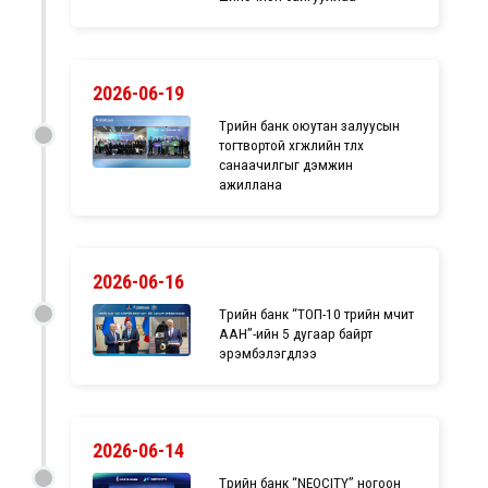
2026-06-19
Төрийн банк оюутан залуусын
тогтвортой хөгжлийн төлөөх
санаачилгыг дэмжин
ажиллана
2026-06-16
Төрийн банк “ТОП-10 төрийн өмчит
ААН”-ийн 5 дугаар байрт
эрэмбэлэгдлээ
2026-06-14
Төрийн банк “NEOCITY” ногоон