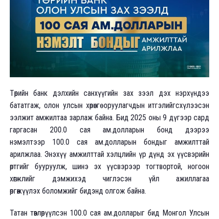
Төрийн банк дэлхийн санхүүгийн зах зээл дэх нэрхүндээ
бататгаж, олон улсын хөрөнгө оруулагчдын итгэлийгсхүлээсэн
ээлжит амжилтаа зарлаж байна. Бид 2025 оны 9 дүгээр сард
гаргасан 200.0 сая ам.долларын бонд дээрээ
нэмэлтээр 100.0 сая ам.долларын бондыг амжилттай
арилжлаа. Энэхүү амжилттай хэлцлийн үр дүнд эх үүсвэрийн
өртгийг бууруулж, шинэ эх үүсвэрээр тогтвортой, ногоон
хөгжлийг дэмжихэд чиглэсэн үйл ажиллагаа
өргөжүүлэх боломжийг бидэнд олгож байна.
Татан төвлөрүүлсэн 100.0 сая ам.долларыг бид Монгол Улсын