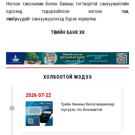
Ногоон таксономи болон банкны тогтвортой санхүүжилтийн
хүрээнд тодорхойлсон ногоон төсөл,
хөтөлбөрүүдийг санхүүжүүлэхэд бүрэн зориулна.
ТӨРИЙН БАНК ХК
ХОЛБООТОЙ МЭДЭЭ
2026-07-22
Төрийн банкны Киоск машинаар
торгууль төлөх боломжтой