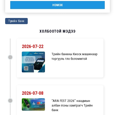
Төрийн банк
ХОЛБООТОЙ МЭДЭЭ
2026-07-22
Төрийн банкны Киоск машинаар
торгууль төлөх боломжтой
2026-07-08
“ARA FEST 2026” наадмын
албан ёсны хамтрагч Төрийн
банк