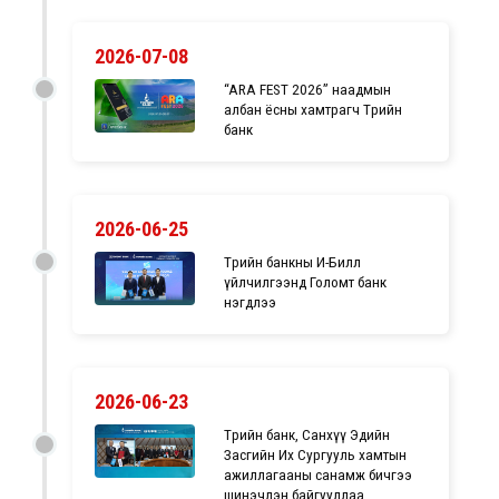
2026-07-08
“ARA FEST 2026” наадмын
албан ёсны хамтрагч Төрийн
банк
2026-06-25
Төрийн банкны И-Билл
үйлчилгээнд Голомт банк
нэгдлээ
2026-06-23
Төрийн банк, Санхүү Эдийн
Засгийн Их Сургууль хамтын
ажиллагааны санамж бичгээ
шинэчлэн байгууллаа