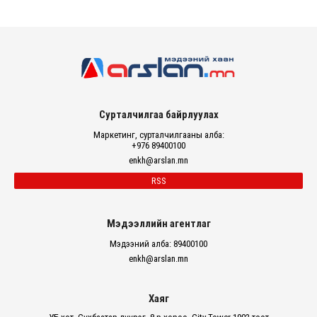
Сурталчилгаа байрлуулах
Маркетинг, сурталчилгааны алба:
+976 89400100
enkh@arslan.mn
RSS
Мэдээллийн агентлаг
Мэдээний алба: 89400100
enkh@arslan.mn
Хаяг