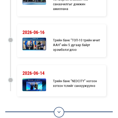
санаачилгыг дэмжин
ажиллана
2026-06-16
Төрийн банк “ТОП-10 төрийн өмчит
ААН”-ийн 5 дугаар байрт
эрэмбэлэгдлээ
2026-06-14
Төрийн банк “NEOCITY” ногоон
хотхон төслийг санхүүжүүлнэ
