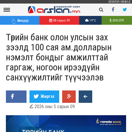
DESKTOP
|
MOBILE
Өнөөдөр
08 сарын 09
19°C
3593.87
₮
Төрийн банк олон улсын зах
зээлд 100 сая ам.долларын
нэмэлт бондыг амжилттай
гаргаж, ногоон ирээдүйн
санхүүжилтийг түүчээлэв
Жиргэх
2026 оны 5 сарын 09
