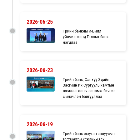
2026-06-25
Төрийн банкны И-Билл
үйлчилгээнд Голомт банк
нэгдлээ
2026-06-23
Төрийн банк, Санхүү Эдийн
Засгийн Их Сургууль хамтын
ажиллагааны санамж бичгээ
шинэчлэн байгууллаа
2026-06-19
Төрийн банк оюутан залуусын
тогтвортой хөгжлийн төлөөх