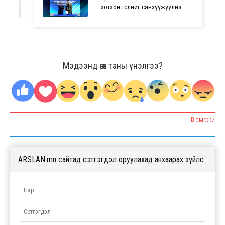
хотхон төслийг санхүүжүүлнэ
Мэдээнд өгөх таны үнэлгээ?
0
ЭМОЖИ
ARSLAN.mn сайтад сэтгэгдэл оруулахад анхаарах зүйлс