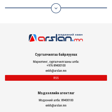

Сурталчилгаа байрлуулах
Маркетинг, сурталчилгааны алба:
+976 89400100
enkh@arslan.mn
RSS
Мэдээллийн агентлаг
Мэдээний алба: 89400100
enkh@arslan.mn