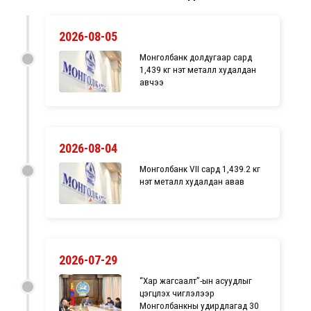
2026-08-05
Монголбанк долдугаар сард
1,439 кг үнэт металл худалдан
авчээ
2026-08-04
Монголбанк VII сард 1,439.2 кг
үнэт металл худалдан авав
2026-07-29
“Хар жагсаалт”-ын асуудлыг
цэгцлэх чиглэлээр
Монголбанкны удирдлагад 30