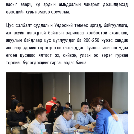
насыг аварч, хүн ардын амьдралын чанарыг дээшлүүлэхэд
өөрсдийн хувь нэмрээ орууллаа.
Цус сэлбэлт судлалын Үндэсний төвөөс иргэд, байгууллага,
аж ахуйн нэгжүүдтэй байнгын харилцаа холбоотой ажиллаж,
явуулын байдлаар цус цуглуулдаг ба 200-250 хүнээс хандив
авснаар өдрийн хэрэгцээ нь хангагддаг. Түүнчлэн таны нэг удаа
өгсөн цуснаас ялтаст эх, сийвэн, улаан эс зэрэг гурван
төрлийн бүтээгдэхүүнийг гарган авдаг байна.