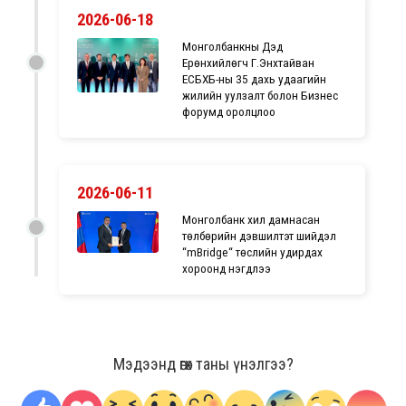
2026-06-18
Монголбанкны Дэд
Ерөнхийлөгч Г.Энхтайван
ЕСБХБ-ны 35 дахь удаагийн
жилийн уулзалт болон Бизнес
форумд оролцлоо
2026-06-11
Монголбанк хил дамнасан
төлбөрийн дэвшилтэт шийдэл
“mBridge“ төслийн удирдах
хороонд нэгдлээ
Мэдээнд өгөх таны үнэлгээ?