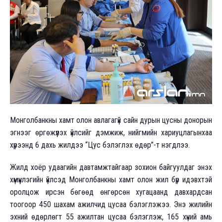
Монголбанкны хамт олон авлагагүй сайн дурын цусны донорын
эгнээг өргөжүүлэх үйлсийг дэмжиж, нийгмийн хариуцлагынхаа
хүрээнд 6 дахь жилдээ “Цус бэлэглэх өдөр”-т нэгдлээ.
Жилд хоёр удаагийн давтамжтайгаар зохион байгуулдаг энэхүү
хүмүүнлэгийн үйлсэд Монголбанкны хамт олон жил бүр идэвхтэй
оролцож ирсэн бөгөөд өнгөрсөн хугацаанд давхардсан
тоогоор 450 шахам ажилчид цусаа бэлэглэжээ. Энэ жилийн
эхний өдөрлөгт 55 ажилтан цусаа бэлэглэж, 165 хүний амь