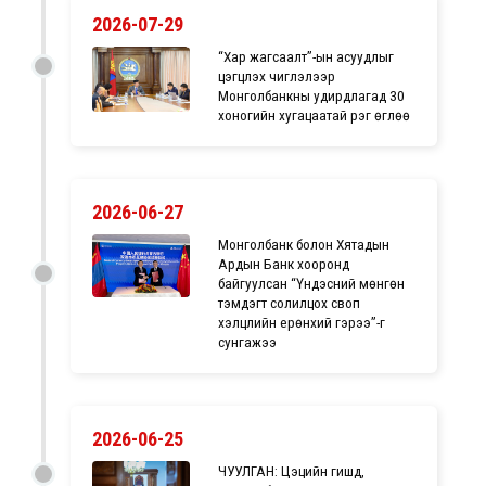
2026-07-29
“Хар жагсаалт”-ын асуудлыг
цэгцлэх чиглэлээр
Монголбанкны удирдлагад 30
хоногийн хугацаатай үүрэг өглөө
2026-06-27
Монголбанк болон Хятадын
Ардын Банк хооронд
байгуулсан “Үндэсний мөнгөн
тэмдэгт солилцох своп
хэлцлийн ерөнхий гэрээ”-г
сунгажээ
2026-06-25
ЧУУЛГАН: Цэцийн гишүүд,