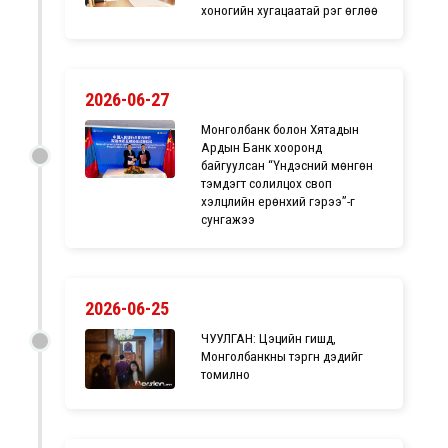
хоногийн хугацаатай үүрэг өглөө
2026-06-27
Монголбанк болон Хятадын
Ардын Банк хооронд
байгуулсан “Үндэсний мөнгөн
тэмдэгт солилцох своп
хэлцлийн ерөнхий гэрээ”-г
сунгажээ
2026-06-25
ЧУУЛГАН: Цэцийн гишүүд,
Монголбанкны тэргүүн дэдийг
томилно