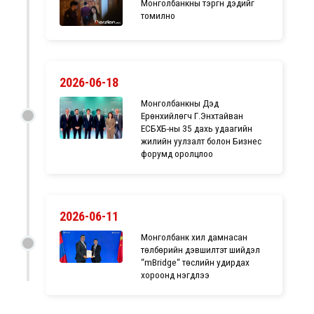
Монголбанкны тэргүүн дэдийг
томилно
2026-06-18
Монголбанкны Дэд
Ерөнхийлөгч Г.Энхтайван
ЕСБХБ-ны 35 дахь удаагийн
жилийн уулзалт болон Бизнес
форумд оролцлоо
2026-06-11
Монголбанк хил дамнасан
төлбөрийн дэвшилтэт шийдэл
“mBridge“ төслийн удирдах
хороонд нэгдлээ