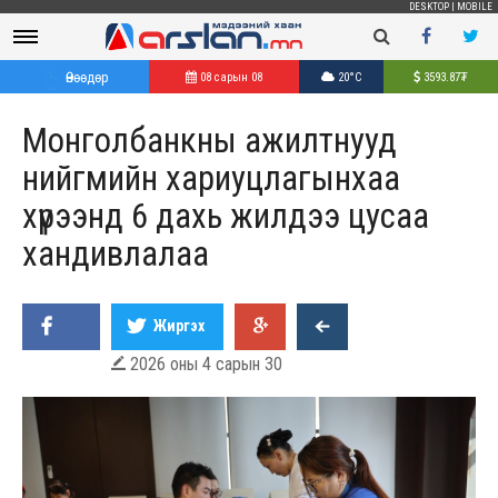
DESKTOP
|
MOBILE
Өнөөдөр
08 сарын 08
20°C
3593.87
₮
Монголбанкны ажилтнууд
нийгмийн хариуцлагынхаа
хүрээнд 6 дахь жилдээ цусаа
хандивлалаа
Жиргэх
2026 оны 4 сарын 30
