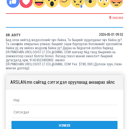
0
ЭМОЖИ
2026-05-01 09:32
DR. ADITY
Бид олон нийтэд мэдээлэхийг хүсч байна; Та бөөрийг худалдахыг хүсч байна уу?
Та санхүүгийн хямралын улмаас бөөрийг зарж борлуулах боломжийг эрэлхийлж
байна уу, юу хийхээ мэдэхгүй байна уу? Дараа нь бидэнтэй холбоо бариад
DR.PRADHAN.UROLOGIST.LT.COL@GMAIL.COM хаягаар бид танд бөөрнийх нь
хэмжээгээр санал болгох болно. Яагаад гэвэл манай эмнэлэгт бөөрний
дутагдалд орж, 91424323800802. имэйл:
DR.PRADHAN.UROLOGIST.LT.COL@GMAIL.COM Yнэ: $780, 000 (Долоон зуун, Наян
мянган доллар)
ARSLAN.mn сайтад сэтгэгдэл оруулахад анхаарах зүйлс