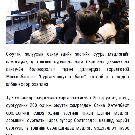
Оюутан, залуусын санхүү, эдийн засгийн суурь мэдлэгийг
нэмэгдүүлэх, үе тэнгийн суралцах арга барилаар дамжуулан
санхүүгийн боловсролыг түгээн дэлгэрүүлэх зорилготой
Монголбанкны “Сургагч-оюутан багш” хөтөлбөр өнөөдөр
албан ёсоор эхэллээ.
Тус хөтөлбөрт мэргэжил харгалзахгүйгээр 20 гаруй их, дээд
сургуулийн 200 орчим оюутан хамрагдаж байна. Хөтөлбөрт
оролцогчид санхүү, эдийн засгийн анхан шатны мэдлэг
эзэмшиж, сургалтын арга зүйгээр бэлтгэгдэн, цаашид өөрийн
сургууль, үе тэнгийн суралцагчдад мэдлэг, мэдээллээ түгээх