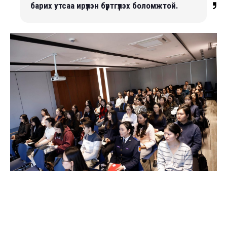
барих утсаа ирүүлэн бүртгүүлэх боломжтой.