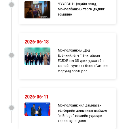
ЧУУЛГАН: Цэцийн гишүүд,
Монголбанкны тэргүүн дэдийг
томилно
2026-06-18
Монголбанкны Дэд
Ерөнхийлөгч Г.Энхтайван
ЕСБХБ-ны 35 дахь удаагийн
жилийн уулзалт болон Бизнес
форумд оролцлоо
2026-06-11
Монголбанк хил дамнасан
төлбөрийн дэвшилтэт шийдэл
“mBridge“ төслийн удирдах
хороонд нэгдлээ