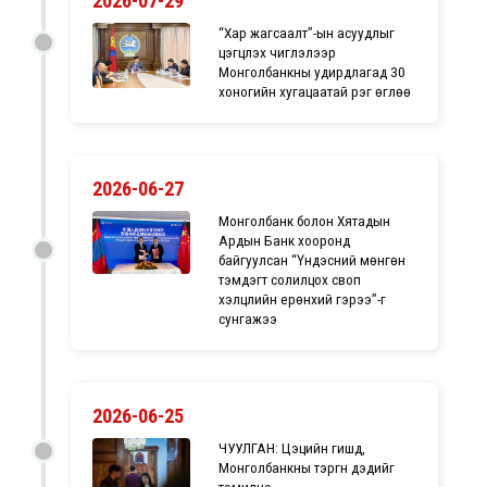
2026-07-29
“Хар жагсаалт”-ын асуудлыг
цэгцлэх чиглэлээр
Монголбанкны удирдлагад 30
хоногийн хугацаатай үүрэг өглөө
2026-06-27
Монголбанк болон Хятадын
Ардын Банк хооронд
байгуулсан “Үндэсний мөнгөн
тэмдэгт солилцох своп
хэлцлийн ерөнхий гэрээ”-г
сунгажээ
2026-06-25
ЧУУЛГАН: Цэцийн гишүүд,
Монголбанкны тэргүүн дэдийг