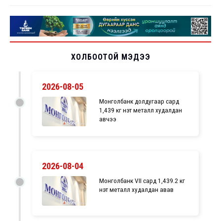
ХОЛБООТОЙ МЭДЭЭ
2026-08-05
Монголбанк долдугаар сард
1,439 кг үнэт металл худалдан
авчээ
2026-08-04
Монголбанк VII сард 1,439.2 кг
үнэт металл худалдан авав