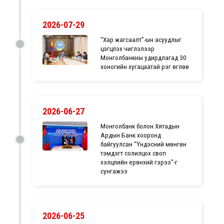
2026-07-29
“Хар жагсаалт”-ын асуудлыг
цэгцлэх чиглэлээр
Монголбанкны удирдлагад 30
хоногийн хугацаатай үүрэг өглөө
2026-06-27
Монголбанк болон Хятадын
Ардын Банк хооронд
байгуулсан “Үндэсний мөнгөн
тэмдэгт солилцох своп
хэлцлийн ерөнхий гэрээ”-г
сунгажээ
2026-06-25