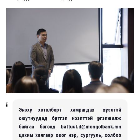
Энэхүү хөтөлбөрт хамрагдах хүсэлтэй
оюутнуудад бүртгэл нээлттэй үргэлжилж
байгаа бөгөөд battuul.d@mongolbank.mn
цахим хаягаар овог нэр, сургууль, холбоо