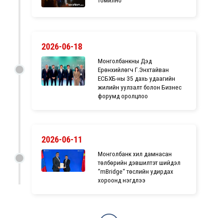
томилно
2026-06-18
Монголбанкны Дэд
Ерөнхийлөгч Г.Энхтайван
ЕСБХБ-ны 35 дахь удаагийн
жилийн уулзалт болон Бизнес
форумд оролцлоо
2026-06-11
Монголбанк хил дамнасан
төлбөрийн дэвшилтэт шийдэл
“mBridge“ төслийн удирдах
хороонд нэгдлээ