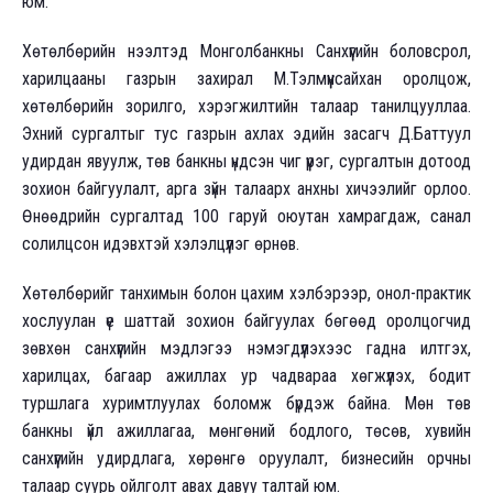
юм.
Хөтөлбөрийн нээлтэд Монголбанкны Санхүүгийн боловсрол,
харилцааны газрын захирал М.Тэлмүүнсайхан оролцож,
хөтөлбөрийн зорилго, хэрэгжилтийн талаар танилцууллаа.
Эхний сургалтыг тус газрын ахлах эдийн засагч Д.Баттуул
удирдан явуулж, төв банкны үндсэн чиг үүрэг, сургалтын дотоод
зохион байгуулалт, арга зүйн талаарх анхны хичээлийг орлоо.
Өнөөдрийн сургалтад 100 гаруй оюутан хамрагдаж, санал
солилцсон идэвхтэй хэлэлцүүлэг өрнөв.
Хөтөлбөрийг танхимын болон цахим хэлбэрээр, онол-практик
хослуулан үе шаттай зохион байгуулах бөгөөд оролцогчид
зөвхөн санхүүгийн мэдлэгээ нэмэгдүүлэхээс гадна илтгэх,
харилцах, багаар ажиллах ур чадвараа хөгжүүлэх, бодит
туршлага хуримтлуулах боломж бүрдэж байна. Мөн төв
банкны үйл ажиллагаа, мөнгөний бодлого, төсөв, хувийн
санхүүгийн удирдлага, хөрөнгө оруулалт, бизнесийн орчны
талаар суурь ойлголт авах давуу талтай юм.