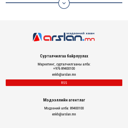

Сурталчилгаа байрлуулах
Маркетинг, сурталчилгааны алба:
+976 89400100
enkh@arslan.mn
RSS
Мэдээллийн агентлаг
Мэдээний алба: 89400100
enkh@arslan.mn