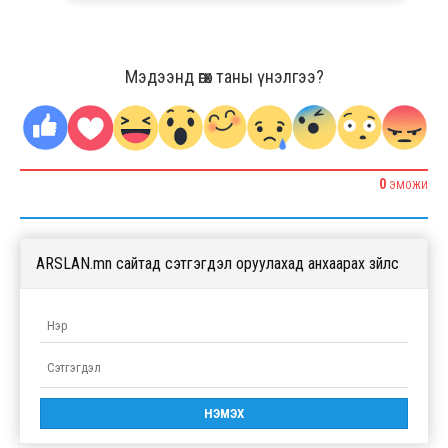
Мэдээнд өгөх таны үнэлгээ?
0
ЭМОЖИ
ARSLAN.mn сайтад сэтгэгдэл оруулахад анхаарах зүйлс