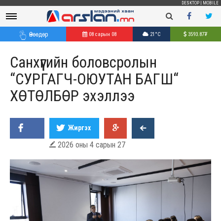
DESKTOP
|
MOBILE
Өнөөдөр
08 сарын 08
21°C
3593.87
₮
Санхүүгийн боловсролын
“CУРГАГЧ-ОЮУТАН БАГШ“
ХӨТӨЛБӨР эхэллээ
Жиргэх
2026 оны 4 сарын 27
