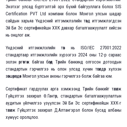
Энэтхэг улсад бүртгэлтэй эрх бүхий байгууллага болох SIS
Certification PVT Ltd компани болон Монгол улсын шадар
сайдын харьяа Үндэсний итгэмжлэлийн төвд итгэмжлэгдсэн
Эй Би Эс сертификейшн ХХК давхар баталгаажуулалт хийсэн
нь онцлог аж.
Үндэсний итгэмжлэлийн төв нь ISO/IEC 27001:2022
стандартаар итгэмжлэлийн хүрээгээ 2024 оны 12-р сараас
эхлэн өргөтгөж байгаа бөгөөд Төрийн банкинд олгосон дотоодын
стандартын гэрчилгээ нь олон улсад хүчин төгөлдөр хүлээн
зөвшөөрөгдөх Монгол улсын анхны гэрчилгээ болж байгаа юм.
Сертификат гардуулах арга хэмжээнд Төрийн банкийг төлөөлж
Гүйцэтгэх захирал Ө.Гантөр, стандартын баталгаажуулалтын
аудитын үйлчилгээ үзүүлсэн Эй Би Эс сертификейшн ХХК-г
төлөөлж Гүйцэтгэх захирал Д.Алтангэрэл болон бусад албаны
хүмүүс оролцлоо.