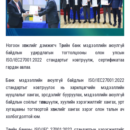
Ногоон хөгжлийг дэмжигч Төрийн банк мэдээллийн аюулгүй
байдлын удирдлагын тогтолцооны олон улсын
ISO/IEC27001:2022 стандартыг нэвтрүүлж, сертификатаа
гардан авлаа.
Банк мэдээллийн аюулгүй байдлын ISO/IEC27001:2022
стандартыг нэвтрүүлэх нь харилцагчийн мэдээллийн
нууцлалыг хангах, эрсдэлийг бууруулах, мэдээллийн аюулгүй
байдлын соёлыг төлөвшүүлж, хуулийн хэрэгжилтийг хангах, урт
хугацааны тогтвортой хөгжлийг хангах зэрэг олон талын ач
холбогдолтой юм.
Төрийн банкны ISO/IEC 27001:2022 стандартын хэрэгжилтийг