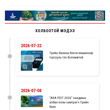
ХОЛБООТОЙ МЭДЭЭ
2026-07-22
Төрийн банкны Киоск машинаар
торгууль төлөх боломжтой
2026-07-08
“ARA FEST 2026” наадмын
албан ёсны хамтрагч Төрийн
банк