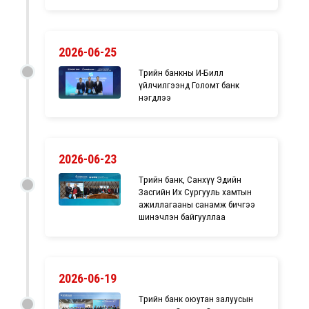
2026-06-25
Төрийн банкны И-Билл
үйлчилгээнд Голомт банк
нэгдлээ
2026-06-23
Төрийн банк, Санхүү Эдийн
Засгийн Их Сургууль хамтын
ажиллагааны санамж бичгээ
шинэчлэн байгууллаа
2026-06-19
Төрийн банк оюутан залуусын