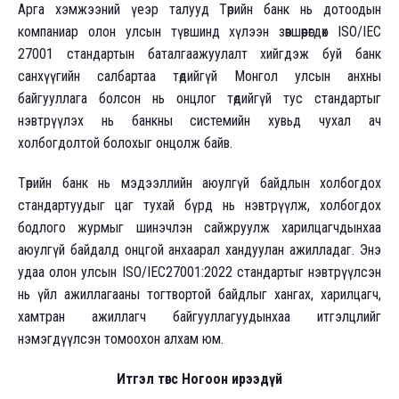
Арга хэмжээний үеэр талууд Төрийн банк нь дотоодын
компаниар олон улсын түвшинд хүлээн зөвшөөрөгдөх ISO/IEC
27001 стандартын баталгаажуулалт хийгдэж буй банк
санхүүгийн салбартаа төдийгүй Монгол улсын анхны
байгууллага болсон нь онцлог төдийгүй тус стандартыг
нэвтрүүлэх нь банкны системийн хувьд чухал ач
холбогдолтой болохыг онцолж байв.
Төрийн банк нь мэдээллийн аюулгүй байдлын холбогдох
стандартуудыг цаг тухай бүрд нь нэвтрүүлж, холбогдох
бодлого журмыг шинэчлэн сайжруулж харилцагчдынхаа
аюулгүй байдалд онцгой анхаарал хандуулан ажилладаг. Энэ
удаа олон улсын ISO/IEC27001:2022 стандартыг нэвтрүүлсэн
нь үйл ажиллагааны тогтвортой байдлыг хангах, харилцагч,
хамтран ажиллагч байгууллагуудынхаа итгэлцлийг
нэмэгдүүлсэн томоохон алхам юм.
Итгэл төгс Ногоон ирээдүй