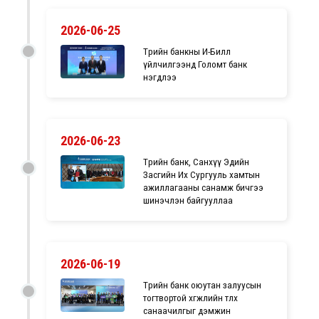
2026-06-25
Төрийн банкны И-Билл
үйлчилгээнд Голомт банк
нэгдлээ
2026-06-23
Төрийн банк, Санхүү Эдийн
Засгийн Их Сургууль хамтын
ажиллагааны санамж бичгээ
шинэчлэн байгууллаа
2026-06-19
Төрийн банк оюутан залуусын
тогтвортой хөгжлийн төлөөх
санаачилгыг дэмжин