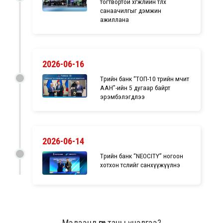
тогтвортой хөгжлийн төлөөх
санаачилгыг дэмжин
ажиллана
2026-06-16
Төрийн банк “ТОП-10 төрийн өмчит
ААН”-ийн 5 дугаар байрт
эрэмбэлэгдлээ
2026-06-14
Төрийн банк “NEOCITY” ногоон
хотхон төслийг санхүүжүүлнэ
Мэдээнд өгөх таны үнэлгээ?