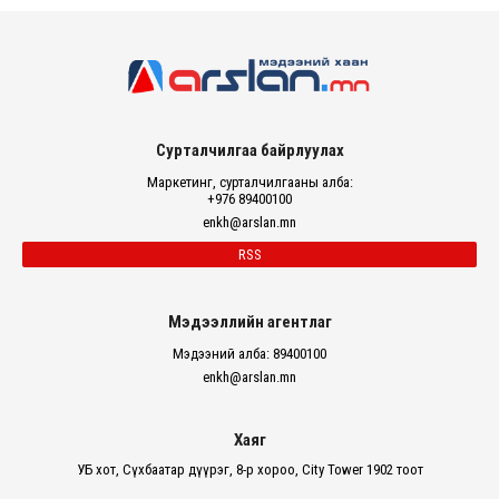
Сурталчилгаа байрлуулах
Маркетинг, сурталчилгааны алба:
+976 89400100
enkh@arslan.mn
RSS
Мэдээллийн агентлаг
Мэдээний алба: 89400100
enkh@arslan.mn
Хаяг
УБ хот, Сүхбаатар дүүрэг, 8-р хороо, City Tower 1902 тоот