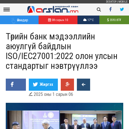
DESKTOP
|
MOBILE
Өнөөдөр
08 сарын 10
17°C
3593.87
₮
Төрийн банк мэдээллийн
аюулгүй байдлын
ISO/IEC27001:2022 олон улсын
стандартыг нэвтрүүллээ
Жиргэх
2025 оны 1 сарын 06
