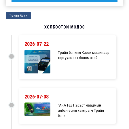
Төрийн банк
ХОЛБООТОЙ МЭДЭЭ
2026-07-22
Төрийн банкны Киоск машинаар
торгууль төлөх боломжтой
2026-07-08
“ARA FEST 2026” наадмын
албан ёсны хамтрагч Төрийн
банк