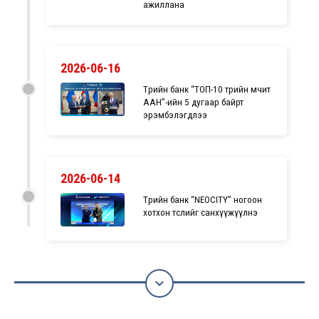
ажиллана
2026-06-16
Төрийн банк “ТОП-10 төрийн өмчит
ААН”-ийн 5 дугаар байрт
эрэмбэлэгдлээ
2026-06-14
Төрийн банк “NEOCITY” ногоон
хотхон төслийг санхүүжүүлнэ
