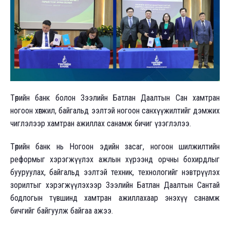
Төрийн банк болон Зээлийн Батлан Даалтын Сан хамтран
ногоон хөгжил, байгальд ээлтэй ногоон санхүүжилтийг дэмжих
чиглэлээр хамтран ажиллах санамж бичиг үзэглэлээ.
Төрийн банк нь Ногоон эдийн засаг, ногоон шилжилтийн
реформыг хэрэгжүүлэх ажлын хүрээнд орчны бохирдлыг
бууруулах, байгальд ээлтэй техник, технологийг нэвтрүүлэх
зорилтыг хэрэгжүүлэхээр Зээлийн Батлан Даалтын Сантай
бодлогын түвшинд хамтран ажиллахаар энэхүү санамж
бичгийг байгуулж байгаа ажээ.