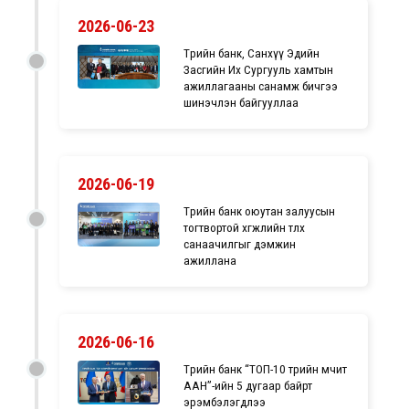
2026-06-23
Төрийн банк, Санхүү Эдийн
Засгийн Их Сургууль хамтын
ажиллагааны санамж бичгээ
шинэчлэн байгууллаа
2026-06-19
Төрийн банк оюутан залуусын
тогтвортой хөгжлийн төлөөх
санаачилгыг дэмжин
ажиллана
2026-06-16
Төрийн банк “ТОП-10 төрийн өмчит
ААН”-ийн 5 дугаар байрт
эрэмбэлэгдлээ