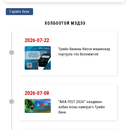
Төрийн банк
ХОЛБООТОЙ МЭДЭЭ
2026-07-22
Төрийн банкны Киоск машинаар
торгууль төлөх боломжтой
2026-07-08
“ARA FEST 2026” наадмын
албан ёсны хамтрагч Төрийн
банк