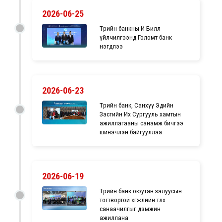
2026-06-25
Төрийн банкны И-Билл
үйлчилгээнд Голомт банк
нэгдлээ
2026-06-23
Төрийн банк, Санхүү Эдийн
Засгийн Их Сургууль хамтын
ажиллагааны санамж бичгээ
шинэчлэн байгууллаа
2026-06-19
Төрийн банк оюутан залуусын
тогтвортой хөгжлийн төлөөх
санаачилгыг дэмжин
ажиллана