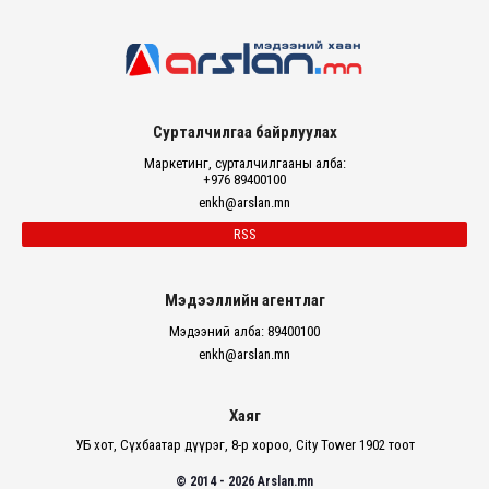
Сурталчилгаа байрлуулах
Маркетинг, сурталчилгааны алба:
+976 89400100
enkh@arslan.mn
RSS
Мэдээллийн агентлаг
Мэдээний алба: 89400100
enkh@arslan.mn
Хаяг
УБ хот, Сүхбаатар дүүрэг, 8-р хороо, City Tower 1902 тоот
© 2014 - 2026 Arslan.mn