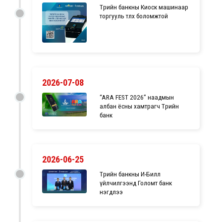
Төрийн банкны Киоск машинаар
торгууль төлөх боломжтой
2026-07-08
“ARA FEST 2026” наадмын
албан ёсны хамтрагч Төрийн
банк
2026-06-25
Төрийн банкны И-Билл
үйлчилгээнд Голомт банк
нэгдлээ