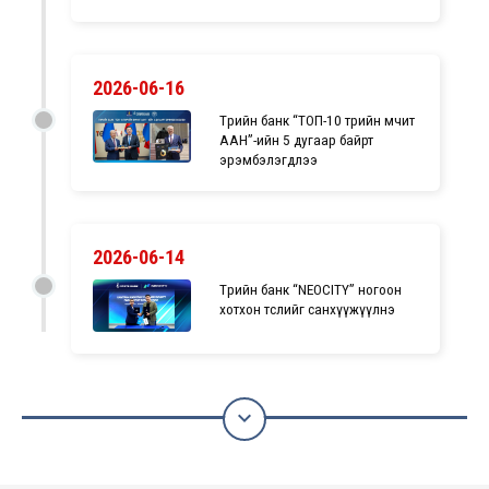
2026-06-16
Төрийн банк “ТОП-10 төрийн өмчит
ААН”-ийн 5 дугаар байрт
эрэмбэлэгдлээ
2026-06-14
Төрийн банк “NEOCITY” ногоон
хотхон төслийг санхүүжүүлнэ
