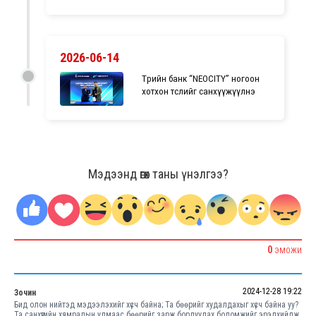
2026-06-14
Төрийн банк “NEOCITY” ногоон
хотхон төслийг санхүүжүүлнэ
Мэдээнд өгөх таны үнэлгээ?
0
ЭМОЖИ
2024-12-28 19:22
Зочин
Бид олон нийтэд мэдээлэхийг хүсч байна; Та бөөрийг худалдахыг хүсч байна уу?
Та санхүүгийн хямралын улмаас бөөрийг зарж борлуулах боломжийг эрэлхийлж