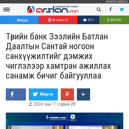
DESKTOP
|
MOBILE
Өнөөдөр
08 сарын 07
20°C
3593.93
₮
Төрийн банк Зээлийн Батлан
Даалтын Сантай ногоон
санхүүжилтийг дэмжих
чиглэлээр хамтран ажиллах
санамж бичиг байгууллаа
Жиргэх
2024 оны 11 сарын 28
