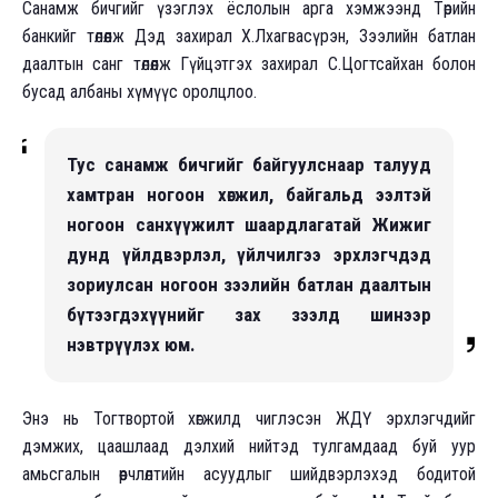
Санамж бичгийг үзэглэх ёслолын арга хэмжээнд Төрийн
банкийг төлөөлж Дэд захирал Х.Лхагвасүрэн, Зээлийн батлан
даалтын санг төлөөлж Гүйцэтгэх захирал С.Цогтсайхан болон
бусад албаны хүмүүс оролцлоо.
Тус санамж бичгийг байгуулснаар талууд
хамтран ногоон хөгжил, байгальд ээлтэй
ногоон санхүүжилт шаардлагатай Жижиг
дунд үйлдвэрлэл, үйлчилгээ эрхлэгчдэд
зориулсан ногоон зээлийн батлан даалтын
бүтээгдэхүүнийг зах зээлд шинээр
нэвтрүүлэх юм.
Энэ нь Тогтвортой хөгжилд чиглэсэн ЖДҮ эрхлэгчдийг
дэмжих, цаашлаад дэлхий нийтэд тулгамдаад буй уур
амьсгалын өөрчлөлтийн асуудлыг шийдвэрлэхэд бодитой