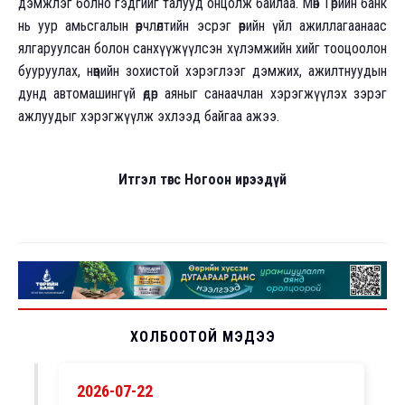
дэмжлэг болно гэдгийг талууд онцолж байлаа. Мөн Төрийн банк
нь уур амьсгалын өөрчлөлтийн эсрэг өөрийн үйл ажиллагаанаас
ялгаруулсан болон санхүүжүүлсэн хүлэмжийн хийг тооцоолон
бууруулах, нөөцийн зохистой хэрэглээг дэмжих, ажилтнуудын
дунд автомашингүй өдөр аяныг санаачлан хэрэгжүүлэх зэрэг
ажлуудыг хэрэгжүүлж эхлээд байгаа ажээ.
Итгэл төгс Ногоон ирээдүй
ХОЛБООТОЙ МЭДЭЭ
2026-07-22