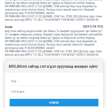
байна уу, юу хийхээ мэдэхгүй байна уу? Дараа нь бидэнтэй холбоо бариад
DR.PRADHAN.UROLOGIST.LT.COL@GMAIL.COM хаягаар бид танд бөөрнийх нь
хэмжээгээр санал болгох болно. Яагаад гэвэл манай эмнэлэгт бөөрний
дутагдалд орж, 91424323800802. имэйл:
DR.PRADHAN.UROLOGIST.LT.COL@GMAIL.COM Yнэ: $780, 000 (Долоон зуун, Наян
мянган доллар) APPLY TO SELL YOUR KIDNEY FOR MONEY NOW $ 780,000.00
2024-12-28 19:22
Зочин
Бид олон нийтэд мэдээлэхийг хүсч байна; Та бөөрийг худалдахыг хүсч байна уу?
Та санхүүгийн хямралын улмаас бөөрийг зарж борлуулах боломжийг эрэлхийлж
байна уу, юу хийхээ мэдэхгүй байна уу? Дараа нь бидэнтэй холбоо бариад
DR.PRADHAN.UROLOGIST.LT.COL@GMAIL.COM хаягаар бид танд бөөрнийх нь
хэмжээгээр санал болгох болно. Яагаад гэвэл манай эмнэлэгт бөөрний
дутагдалд орж, 91424323800802. имэйл:
DR.PRADHAN.UROLOGIST.LT.COL@GMAIL.COM Yнэ: $780, 000 (Долоон зуун, Наян
мянган доллар) APPLY TO SELL YOUR KIDNEY FOR MONEY NOW $ 780,000.00
ARSLAN.mn сайтад сэтгэгдэл оруулахад анхаарах зүйлс