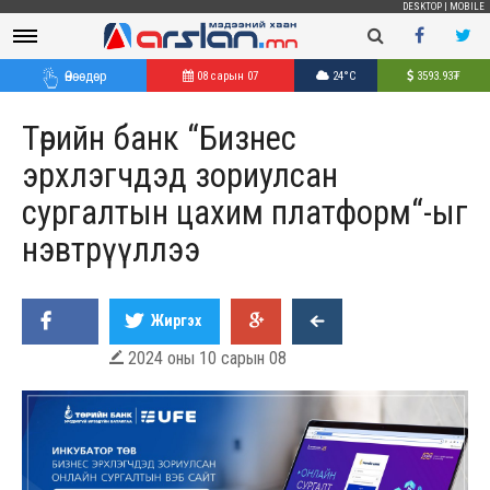
DESKTOP
|
MOBILE
Өнөөдөр
08 сарын 07
24°C
3593.93
₮
Төрийн банк “Бизнес
эрхлэгчдэд зориулсан
сургалтын цахим платформ“-ыг
нэвтрүүллээ
Жиргэх
2024 оны 10 сарын 08
