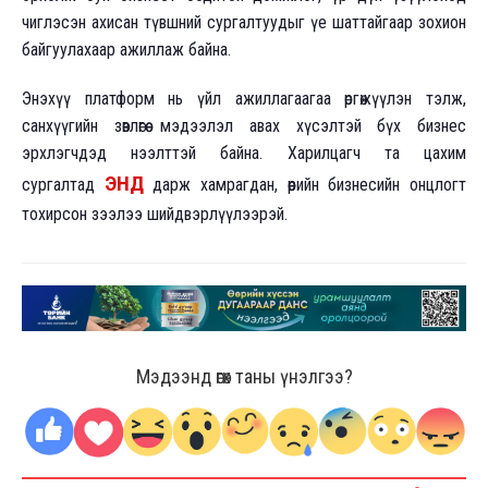
чиглэсэн ахисан түвшний сургалтуудыг үе шаттайгаар зохион
байгуулахаар ажиллаж байна.
Энэхүү платформ нь үйл ажиллагаагаа өргөжүүлэн тэлж,
санхүүгийн зөвлөгөө мэдээлэл авах хүсэлтэй бүх бизнес
эрхлэгчдэд нээлттэй байна. Харилцагч та цахим
ЭНД
сургалтад
дарж хамрагдан, өөрийн бизнесийн онцлогт
тохирсон зээлээ шийдвэрлүүлээрэй.
Мэдээнд өгөх таны үнэлгээ?