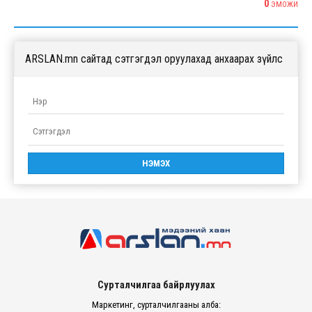
0
ЭМОЖИ
ARSLAN.mn сайтад сэтгэгдэл оруулахад анхаарах зүйлс
Сурталчилгаа байрлуулах
Маркетинг, сурталчилгааны алба: