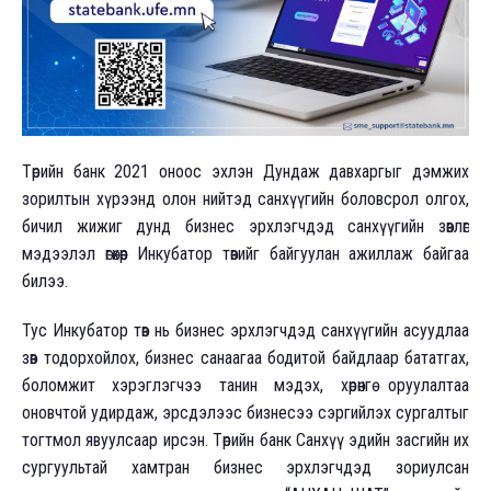
Төрийн банк 2021 оноос эхлэн Дундаж давхаргыг дэмжих
зорилтын хүрээнд олон нийтэд санхүүгийн боловсрол олгох,
бичил жижиг дунд бизнес эрхлэгчдэд санхүүгийн зөвлөгөө
мэдээлэл өгөхөөр Инкубатор төвийг байгуулан ажиллаж байгаа
билээ.
Тус Инкубатор төв нь бизнес эрхлэгчдэд санхүүгийн асуудлаа
зөв тодорхойлох, бизнес санаагаа бодитой байдлаар бататгах,
боломжит хэрэглэгчээ танин мэдэх, хөрөнгө оруулалтаа
оновчтой удирдаж, эрсдэлээс бизнесээ сэргийлэх сургалтыг
тогтмол явуулсаар ирсэн. Төрийн банк Санхүү эдийн засгийн их
сургуультай хамтран бизнес эрхлэгчдэд зориулсан