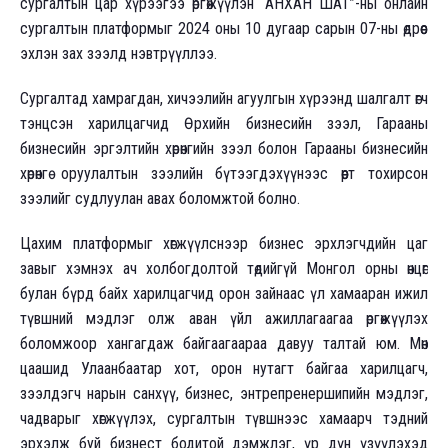
сургалтын цар хүрээгээ өргөжүүлэн “АНХАН ШАТ”-ны онлайн
сургалтын платформыг 2024 оны 10 дугаар сарын 07-ны өдрөөс
эхлэн зах зээлд нэвтрүүллээ.
Сургалтад хамрагдан, хичээлийн агуулгын хүрээнд шалгалт өгч
тэнцсэн харилцагчид Өрхийн бизнесийн зээл, Гарааны
бизнесийн эргэлтийн хөрөнгийн зээл болон Гарааны бизнесийн
хөрөнгө оруулалтын зээлийн бүтээгдэхүүнээс өөрт тохирсон
зээлийг судлуулан авах боломжтой болно.
Цахим платформыг хөгжүүлснээр бизнес эрхлэгчдийн цаг
завыг хэмнэх ач холбогдолтой төдийгүй Монгол орны өнцөг
булан бүрд байх харилцагчид орон зайнаас үл хамааран ижил
түвшний мэдлэг олж аван үйл ажиллагаагаа өргөжүүлэх
боломжоор хангагдаж байгаагаараа давуу талтай юм. Мөн
цаашид Улаанбаатар хот, орон нутагт байгаа харилцагч,
зээлдэгч нарын санхүү, бизнес, энтрепренершипийн мэдлэг,
чадварыг хөгжүүлэх, сургалтын түвшнээс хамаарч тэдний
эрхэлж буй бизнест бодитой дэмжлэг, үр дүн үзүүлэхэд