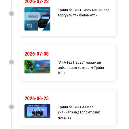
2026-07-22
Төрийн банкны Киоск машинаар
торгууль төлөх боломжтой
2026-07-08
“ARA FEST 2026” наадмын
албан ёсны хамтрагч Төрийн
банк
2026-06-25
Төрийн банкны И-Билл
үйлчилгээнд Голомт банк
нэгдлээ