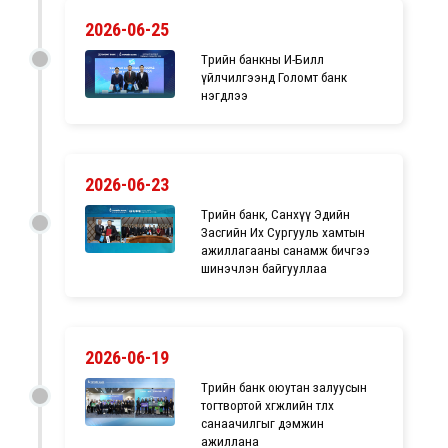
2026-06-25
Төрийн банкны И-Билл
үйлчилгээнд Голомт банк
нэгдлээ
2026-06-23
Төрийн банк, Санхүү Эдийн
Засгийн Их Сургууль хамтын
ажиллагааны санамж бичгээ
шинэчлэн байгууллаа
2026-06-19
Төрийн банк оюутан залуусын
тогтвортой хөгжлийн төлөөх
санаачилгыг дэмжин
ажиллана