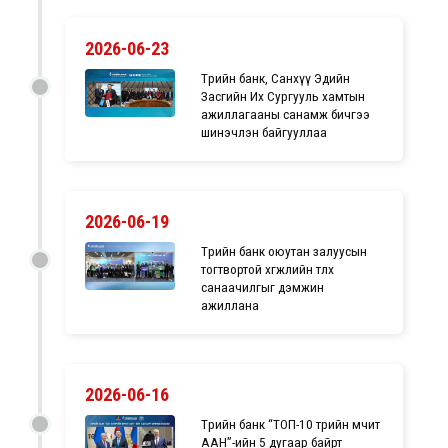
2026-06-23
Төрийн банк, Санхүү Эдийн
Засгийн Их Сургууль хамтын
ажиллагааны санамж бичгээ
шинэчлэн байгууллаа
2026-06-19
Төрийн банк оюутан залуусын
тогтвортой хөгжлийн төлөөх
санаачилгыг дэмжин
ажиллана
2026-06-16
Төрийн банк “ТОП-10 төрийн өмчит
ААН”-ийн 5 дугаар байрт