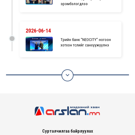
эрэмбэлэгдлээ
2026-06-14
Төрийн банк “NEOCITY” ногоон
хотхон төслийг санхүүжүүлнэ

Сурталчилгаа байрлуулах