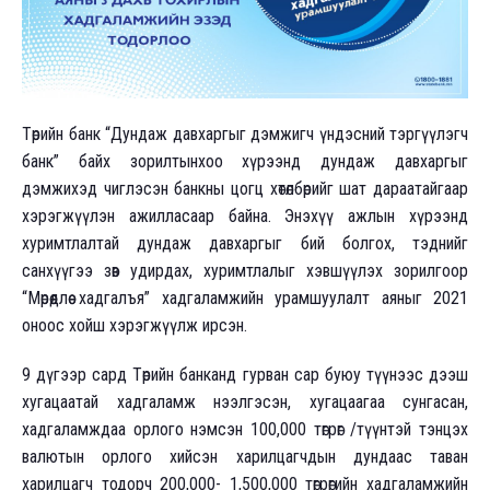
Төрийн банк “Дундаж давхаргыг дэмжигч үндэсний тэргүүлэгч
банк” байх зорилтынхоо хүрээнд дундаж давхаргыг
дэмжихэд чиглэсэн банкны цогц хөтөлбөрийг шат дараатайгаар
хэрэгжүүлэн ажилласаар байна. Энэхүү ажлын хүрээнд
хуримтлалтай дундаж давхаргыг бий болгох, тэднийг
санхүүгээ зөв удирдах, хуримтлалыг хэвшүүлэх зорилгоор
“Мөрөөдлөө хадгалъя” хадгаламжийн урамшуулалт аяныг 2021
оноос хойш хэрэгжүүлж ирсэн.
9 дүгээр сард Төрийн банканд гурван сар буюу түүнээс дээш
хугацаатай хадгаламж нээлгэсэн, хугацаагаа сунгасан,
хадгаламждаа орлого нэмсэн 100,000 төгрөг /түүнтэй тэнцэх
валютын орлого хийсэн харилцагчдын дундаас таван
харилцагч тодорч 200,000- 1,500,000 төгрөгийн хадгаламжийн