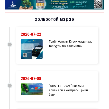
ХОЛБООТОЙ МЭДЭЭ
2026-07-22
Төрийн банкны Киоск машинаар
торгууль төлөх боломжтой
2026-07-08
“ARA FEST 2026” наадмын
албан ёсны хамтрагч Төрийн
банк