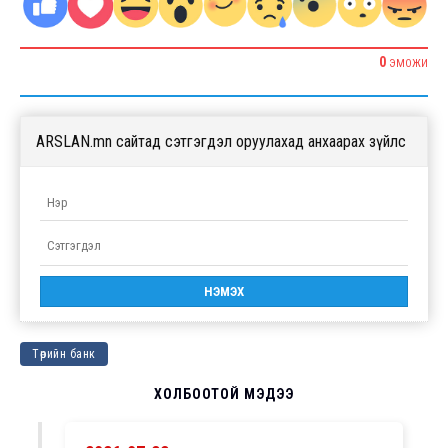
0
ЭМОЖИ
ARSLAN.mn сайтад сэтгэгдэл оруулахад анхаарах зүйлс
Төрийн банк
ХОЛБООТОЙ МЭДЭЭ