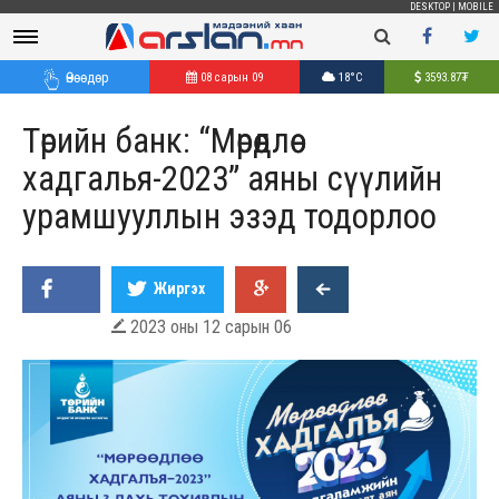
DESKTOP
|
MOBILE
Өнөөдөр
08 сарын 09
18°C
3593.87
₮
Төрийн банк: “Мөрөөдлөө
хадгалья-2023” аяны сүүлийн
урамшууллын эзэд тодорлоо
Жиргэх
2023 оны 12 сарын 06
