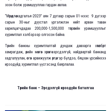
эзэн болж урамшууллаа гардан авлаа.
“Мөрөөдлөө хадгалъя-2023” аян 7 дугаар сарын 01-нээс 9 дүгээр
сарын 30-ныг дуустал үргэлжлэн нийт арван таван
харилцагчдадаа 200,000-1,500,000 төгрөгийн урамшууллыг
хуримтлал хэлбэрээр олгосон байна.
Төрийн банкны хуримтлалтай дундаж давхарга хөтөлбөрт
хамрагдаж, өөрийн мөнгөн хөрөнгөө эрсдэлгүй, найдвартай банканд
хадгалуулан, өсгөн арвижуулж өөртөө, гэр бүлдээ, бяцхан үрсийнхээ
ирээдүйд хуримтлал үүсгэсэнд баярлалаа.
Төрийн банк – Эрсдэлгүй ирээдүйн баталгаа