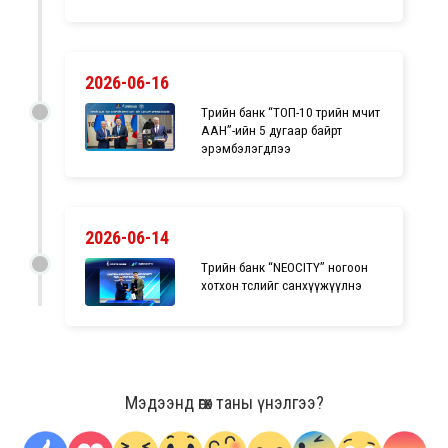
2026-06-16
Төрийн банк “ТОП-10 төрийн өмчит
ААН”-ийн 5 дугаар байрт
эрэмбэлэгдлээ
2026-06-14
Төрийн банк “NEOCITY” ногоон
хотхон төслийг санхүүжүүлнэ
Мэдээнд өгөх таны үнэлгээ?