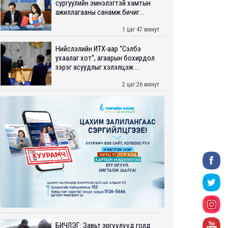
сургуулийн эмнэлэгтэй хамтын
ажиллагааны санамж бичиг...
1 цаг 47 минут
Нийслэлийн ИТХ-аар “Сэлбэ
ухаалаг хот”, агаарын бохирдол
зэрэг асуудлыг хэлэлцэж ...
2 цаг 26 минут
БИЧЛЭГ: Завьт эргүүлүүд голд