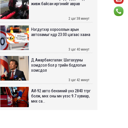
живж байсан иргэнийг аврав
2 цаг 38 минут
Нэгдүгээр хорооллын арын
автозамыг өнөөдөр 23:00 цагаас хаана
3 цаг 40 минут
Д.Амарбаясгалан: Шатахууны
хомдсол бол өөрөө төрийн бодлогын
хомсдол
3 цаг 42 минут
АИ-92 авто бензиний үнэ 2840 төгрөг
болж, өмнөх оны мөн үеэс 9.7 хувиар,
өмнөх са...
3 цаг 47 минут
ШУУРХАЙ: Туул голд 13 настай
хүүхэд живж, эрэн хайх ажиллагаа