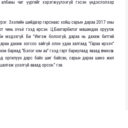
 албаны чиг үүргийг хэрэгжүүлээгүй гэсэн үндэслэлээр
үрэг. Зээлийн шийдвэр гарснаас хойш сарын дараа 2017 оны
арт чинь очъё гээд ирсэн. Ц.Баатарбилэг машиндаа оруулж
ныг би мэдэхгүй. Би "Ингэж болохгүй, дараа нь дахиж битгий
дараа дахиж зогсоо зайгүй олон удаа залгаад "Гараа ирээч"
юм бариад "Бэлэг юм аа" гээд гарт бариулаад яваад өгчихсөн.
хад оргилуун дарс байх шиг байсан, сарын дараа шинэ жил
 шалгаж үзэлгүй аваад орсон." гэв.