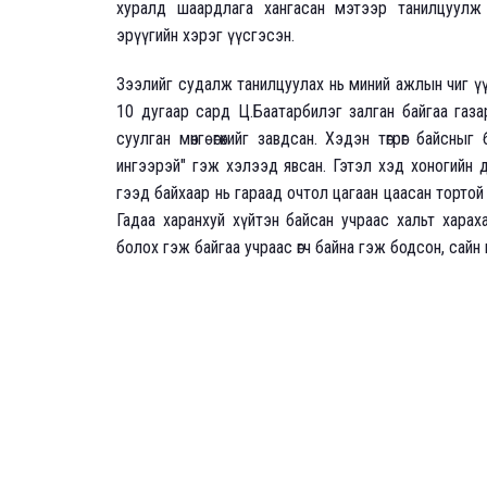
хуралд шаардлага хангасан мэтээр танилцуулж
эрүүгийн хэрэг үүсгэсэн.
Зээлийг судалж танилцуулах нь миний ажлын чиг ү
10 дугаар сард Ц.Баатарбилэг залган байгаа газ
суулган мөнгө өгөхийг завдсан. Хэдэн төгрөг байс
ингээрэй" гэж хэлээд явсан. Гэтэл хэд хоногийн 
гээд байхаар нь гараад очтол цагаан цаасан тортой 
Гадаа харанхуй хүйтэн байсан учраас хальт хара
болох гэж байгаа учраас өгч байна гэж бодсон, сайн