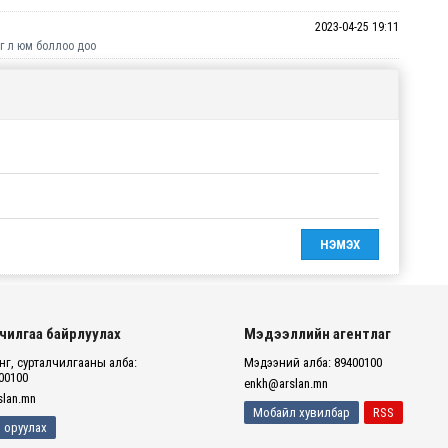
2023-04-25 19:11
шиг л юм боллоо доо
чилгаа байрлуулах
Мэдээллийн агентлаг
г, сурталчилгааны алба:
Мэдээний алба: 89400100
00100
enkh@arslan.mn
lan.mn
Мобайл хувилбар
RSS
 оруулах