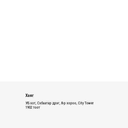
4 цаг 50 минут
Нэгдүгээр ангид элсэгчдийн
бүртгэлийг энэ сарын 17-ноос E-
Mongolia системээр зохи...
4 цаг 53 минут
Өчигдөр согтуугаар тээврийн
хэрэгсэл жолоодсон 95 хэрэг
бүртгэгджээ
4 цаг 57 минут
Хүүхдийн мөнгө, халамж, тэтгэмжийг
энэ сарын 20-нд олгоно
Хаяг
5 цаг 4 минут
УБ хот, Сүхбаатар дүүрэг, 8-р хороо, City Tower
1902 тоот
НӨАТ-ын буцаан олголтыг 8 хувь
болгох өргөдөлд 14 мянга гаруй иргэн
дэмжиж гарын ...