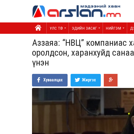
УЛС ТӨР
ЭДИЙН ЗАСАГ
НИЙГЭМ
Д
Аззаяа: “НВЦ” компаниас ха
оролдсон, харанхуйд санаа
үнэн
Хуваалцах
Жиргэх