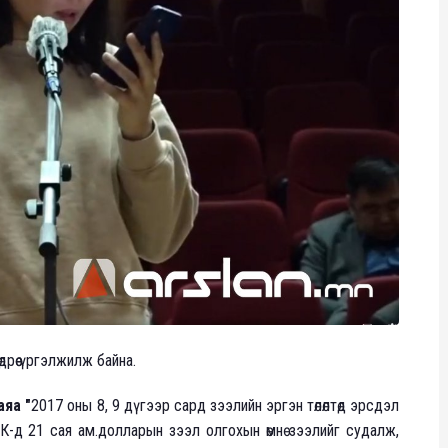
өдрөө үргэлжилж байна.
аяа "
2017 оны 8, 9 дүгээр сард зээлийн эргэн төлөлтөд эрсдэл
-д 21 сая ам.долларын зээл олгохын өмнө зээлийг судалж,