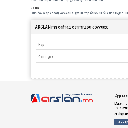
Зочин
Олс байхаар аваад харьсан ч үзүүрт нь үхэр байсийн бна лээ гэдэг 
ARSLAN.mn сайтад сэтгэгдэл оруулах:
Суртал
Маркетин
+976 894
enkh@ars
Баннер