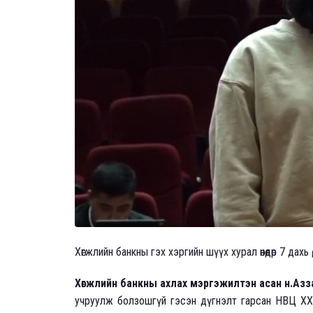
Хөгжлийн банкны гэх хэргийн шүүх хурал өнөөдөр 7 дахь 
Хөгжлийн банкны ахлах мэргэжилтэн асан н.Азз
учруулж болзошгүй гэсэн дүгнэлт гарсан НВЦ ХХК