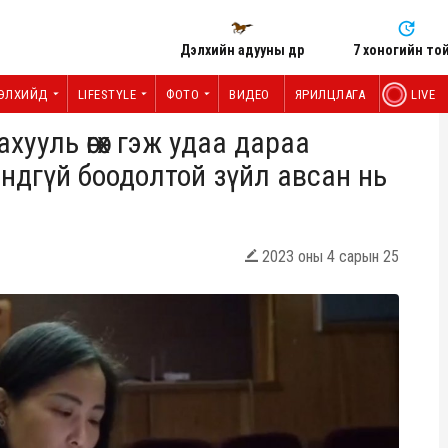
Дэлхийн адууны өдөр
7 хоногийн то
ЭЛХИЙД
LIFESTYLE
ФОТО
ВИДЕО
ЯРИЛЦЛАГА
LIVE
хууль өгөх гэж удаа дараа
ндгүй боодолтой зүйл авсан нь
2023 оны 4 сарын 25
