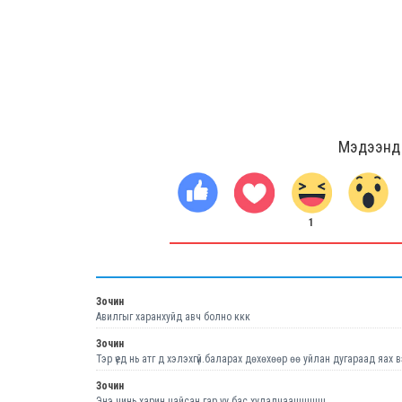
Мэдээнд ө
1
Зочин
Авилгыг харанхуйд авч болно ккк
Зочин
Тэр үед нь атг д хэлэхгүй.баларах дөхөхөөр өө уйлан дугараад яах в
Зочин
Энэ чинь харин цайсан гар уу бас худалчаашшшш