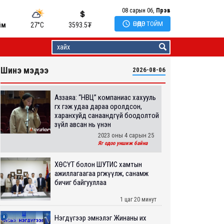
08 сарын 06,
Пүрэв

ӨНӨӨДӨР ТОЙМ
йм
27°C
3593.5
₮
Шинэ мэдээ
2026-08-06
Аззаяа: “НВЦ” компаниас хахууль
өгөх гэж удаа дараа оролдсон,
харанхуйд санаандгүй боодолтой
зүйл авсан нь үнэн
2023 оны 4 сарын 25
Яг одоо уншиж байна
ХӨСҮТ болон ШУТИС хамтын
ажиллагаагаа өргөжүүлж, санамж
бичиг байгууллаа
1 цаг 20 минут
Нэгдүгээр эмнэлэг Жинаны их