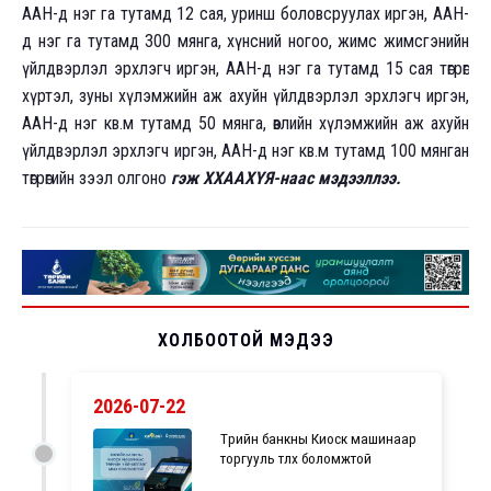
ААН-д нэг га тутамд 12 сая, уринш боловсруулах иргэн, ААН-
д нэг га тутамд 300 мянга, хүнсний ногоо, жимс жимсгэнийн
үйлдвэрлэл эрхлэгч иргэн, ААН-д нэг га тутамд 15 сая төгрөг
хүртэл, зуны хүлэмжийн аж ахуйн үйлдвэрлэл эрхлэгч иргэн,
ААН-д нэг кв.м тутамд 50 мянга, өвлийн хүлэмжийн аж ахуйн
үйлдвэрлэл эрхлэгч иргэн, ААН-д нэг кв.м тутамд 100 мянган
төгрөгийн зээл олгоно
гэж ХХААХҮЯ-наас мэдээллээ.
ХОЛБООТОЙ МЭДЭЭ
2026-07-22
Төрийн банкны Киоск машинаар
торгууль төлөх боломжтой