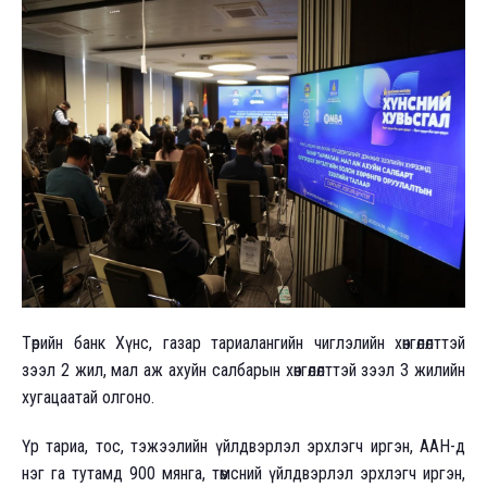
Төрийн банк Хүнс, газар тариалангийн чиглэлийн хөнгөлөлттэй
зээл 2 жил, мал аж ахуйн салбарын хөнгөлөлттэй зээл 3 жилийн
хугацаатай олгоно.
Үр тариа, тос, тэжээлийн үйлдвэрлэл эрхлэгч иргэн, ААН-д
нэг га тутамд 900 мянга, төмсний үйлдвэрлэл эрхлэгч иргэн,