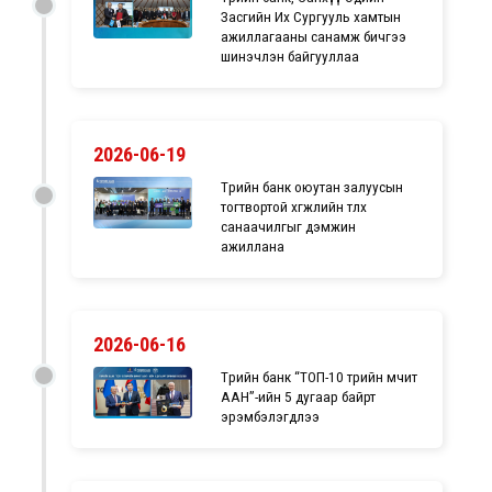
Засгийн Их Сургууль хамтын
ажиллагааны санамж бичгээ
шинэчлэн байгууллаа
2026-06-19
Төрийн банк оюутан залуусын
тогтвортой хөгжлийн төлөөх
санаачилгыг дэмжин
ажиллана
2026-06-16
Төрийн банк “ТОП-10 төрийн өмчит
ААН”-ийн 5 дугаар байрт
эрэмбэлэгдлээ