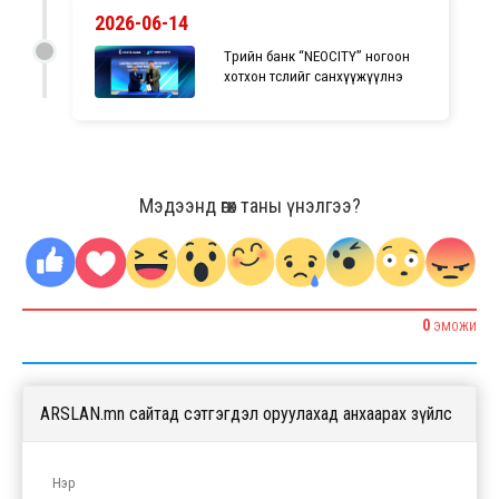
2026-06-14
Төрийн банк “NEOCITY” ногоон
хотхон төслийг санхүүжүүлнэ
Мэдээнд өгөх таны үнэлгээ?
0
ЭМОЖИ
ARSLAN.mn сайтад сэтгэгдэл оруулахад анхаарах зүйлс