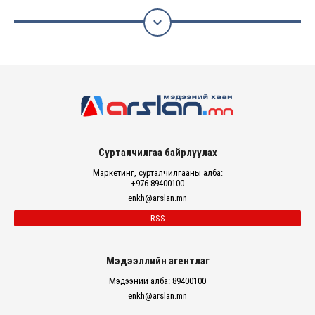

Сурталчилгаа байрлуулах
Маркетинг, сурталчилгааны алба:
+976 89400100
enkh@arslan.mn
RSS
Мэдээллийн агентлаг
Мэдээний алба: 89400100
enkh@arslan.mn