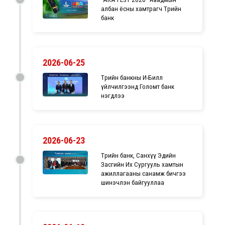
албан ёсны хамтрагч Төрийн
банк
2026-06-25
Төрийн банкны И-Билл
үйлчилгээнд Голомт банк
нэгдлээ
2026-06-23
Төрийн банк, Санхүү Эдийн
Засгийн Их Сургууль хамтын
ажиллагааны санамж бичгээ
шинэчлэн байгууллаа