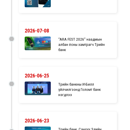
2026-07-08
“ARA FEST 2026” наадмын
албан ёсны хамтрагч Төрийн
банк
2026-06-25
Төрийн банкны И-Билл
үйлчилгээнд Голомт банк
нэгдлээ
2026-06-23
Төрийн банк, Санхүү Эдийн