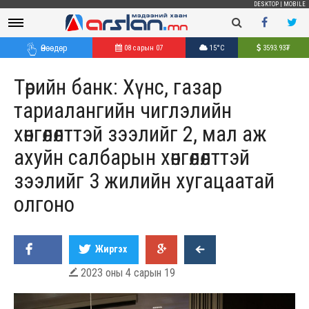
DESKTOP
|
MOBILE
Өнөөдөр
08 сарын 07
15°C
3593.93
₮
Төрийн банк: Хүнс, газар
тариалангийн чиглэлийн
хөнгөлөлттэй зээлийг 2, мал аж
ахуйн салбарын хөнгөлөлттэй
зээлийг 3 жилийн хугацаатай
олгоно
Жиргэх
2023 оны 4 сарын 19
