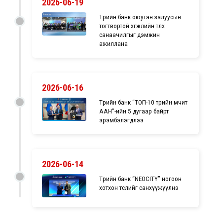
2026-06-19
Төрийн банк оюутан залуусын
тогтвортой хөгжлийн төлөөх
санаачилгыг дэмжин
ажиллана
2026-06-16
Төрийн банк “ТОП-10 төрийн өмчит
ААН”-ийн 5 дугаар байрт
эрэмбэлэгдлээ
2026-06-14
Төрийн банк “NEOCITY” ногоон
хотхон төслийг санхүүжүүлнэ