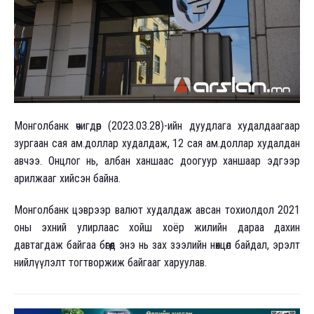
Монголбанк өчигдөр (2023.03.28)-ийн дуудлага худалдаагаар
зургаан сая ам.доллар худалдаж, 12 сая ам.доллар худалдан
авчээ. Онцлог нь, албан ханшаас доогуур ханшаар эдгээр
арилжааг хийсэн байна.
Монголбанк цэврээр валют худалдаж авсан тохиолдол 2021
оны эхний улирлаас хойш хоёр жилийн дараа дахин
давтагдаж байгаа бөгөөд энэ нь зах зээлийн нөхцөл байдал, эрэлт
нийлүүлэлт тогтворжиж байгааг харуулав.