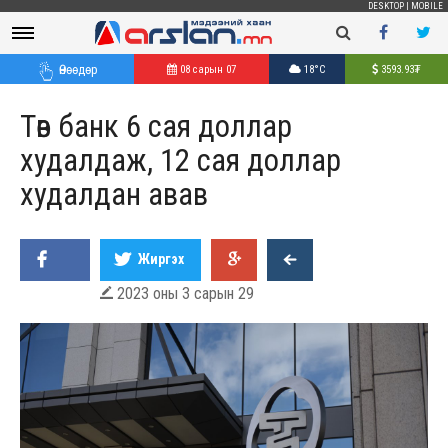
DESKTOP
|
MOBILE
Өнөөдөр
08 сарын 07
18°C
3593.93
₮
Төв банк 6 сая доллар
худалдаж, 12 сая доллар
худалдан авав
Жиргэх
2023 оны 3 сарын 29
