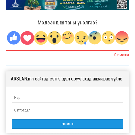
Мэдээнд өгөх таны үнэлгээ?
0
ЭМОЖИ
ARSLAN.mn сайтад сэтгэгдэл оруулахад анхаарах зүйлс