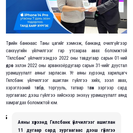
Төрийн банкнаас Таны цагийг хэмнэж, банканд очилгүйгээр
санхүүгийн үйлчилгээг гар утсаараа авах боломжтой
“Гялсбанк” үйлчилгээндээ 2022 оны тавдугаар сарын 01-ний
өдрөөс эхлэн 2022 оны арванхоёрдугаар сарын 31-нийг дуустал
урамшуулалт аяныг зарласан. Уг аяны хүрээнд харилцагч
Гялсбанк үйлчилгээг ашиглан гүйлгээ хийх, зээл авах,
хэрэглээний төлбөр, торгууль, татвар төлөх зэргээр сард
зургаагаас дээш гүйлгээ хийснээр энэхүү урамшуулалт аянд
хамрагдах боломжтой юм.
Аяны хүрээнд Гялсбанк үйлчилгээг ашиглан
11 дугаар сард зургаагаас дээш гүйлгээ