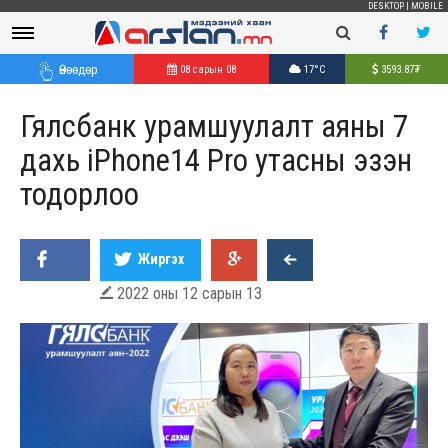
DESKTOP
|
MOBILE
Өнөөдөр
08 сарын 08
17°C
3593.87
₮
Гялсбанк урамшуулалт аяны 7
дахь iPhone14 Pro утасны эзэн
тодорлоо
Жиргэх
2022 оны 12 сарын 13
