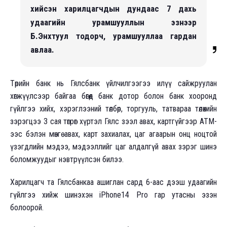
хийсэн харилцагчдын дундаас 7 дахь
удаагийн урамшууллын эзнээр
Б.Энхтуул тодорч, урамшууллаа гардан
авлаа.
Төрийн банк нь Гялсбанк үйлчилгээгээ илүү сайжруулан
хөгжүүлсээр байгаа бөгөөд банк дотор болон банк хооронд
гүйлгээ хийх, хэрэглээний төлбөр, торгууль, татвараа төлөхийн
зэрэгцээ 3 сая төгрөг хүртэл Гялс зээл авах, картгүйгээр АТМ-
ээс бэлэн мөнгө авах, карт захиалах, цаг агаарын онц ноцтой
үзэгдлийн мэдээ, мэдээллийг цаг алдалгүй авах зэрэг шинэ
боломжуудыг нэвтрүүлсэн билээ.
Харилцагч та Гялсбанкаа ашиглан сард 6-аас дээш удаагийн
гүйлгээ хийж шинэхэн iPhone14 Pro гар утасны эзэн
болоорой.