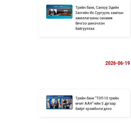
Төрийн банк, Санхүү Эдийн
Засгийн Их Сургууль хамтын
ажиллагааны санамж
бичгээ шинэчлэн
байгууллаа
2026-06-19
Төрийн банк “ТОП-10 төрийн
өмчит ААН”-ийн 5 дугаар
байрт эрэмбэлэгдлээ