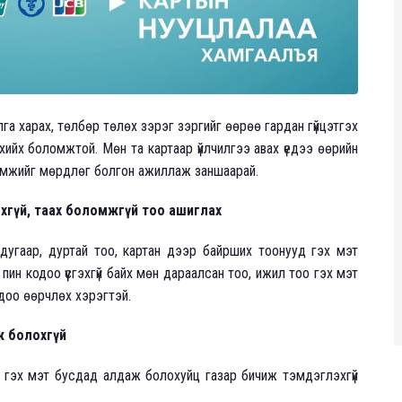
га харах, төлбөр төлөх зэрэг зэргийг өөрөө гардан гүйцэтгэх
йх боломжтой. Мөн та картаар үйлчилгээ авах үедээ өөрийн
өвлөмжийг мөрдлөг болгон ажиллаж заншаарай.
мэдэхгүй, таах боломжгүй тоо ашиглах
 дугаар, дуртай тоо, картан дээр байрших тоонууд гэх мэт
ин кодоо үүсгэхгүй байх мөн дараалсан тоо, ижил тоо гэх мэт
одоо өөрчлөх хэрэгтэй.
ж болохгүй
г гэх мэт бусдад алдаж болохуйц газар бичиж тэмдэглэхгүй