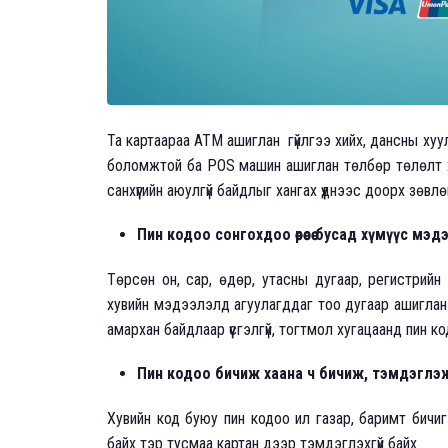
Та картаараа АТМ ашиглан гүйлгээ хийх, дансны хуул
боломжтой ба POS машин ашиглан төлбөр төлөлт хи
санхүүгийн аюулгүй байдлыг хангах үүднээс доорх з
Пин кодоо сонгохдоо өөрөөсөө бусад хүмүүс 
Төрсөн он, сар, өдөр, утасны дугаар, регистрийн
хувийн мэдээлэлд агуулагддаг тоо дугаар ашиглан п
амархан байдлаар үүсгэлгүй, тогтмол хугацаанд пин к
Пин кодоо бичиж хаана ч бичиж, тэмдэглэ
Хувийн код буюу пин кодоо ил газар, баримт бичи
байх тэр тусмаа картан дээр тэмдэглэхгүй байх