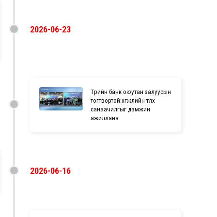
2026-06-23
Төрийн банк оюутан залуусын
тогтвортой хөгжлийн төлөөх
санаачилгыг дэмжин
ажиллана
2026-06-16