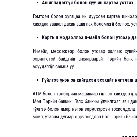
Ашигладаггүй болон хуучин картаа устгах
Гэмтсэн болон хугацаа нь дууссан картаа шинээр 
хаяхдаа заавал дахин ашиглах боломжгүй болгох, ус
Картын мэдээллээ и-мэйл болон утсаар да
И-мэйл, мессэжээр болон утсаар залгаж хувийн 
зорилготой байдгийг анхаараарай. Төрийн банк 
асуудаггүйг санана уу.
Гүйлгээ үнэн зөв хийгдсэн эсэхийг нягтлаж 
АТМ болон төлбөрийн машинаар гүйлгээ хийхдээ үйлд
Мөн Төрийн банкны Гялс банкны үйлчилгээг авч д
гүйлгээ болон ямар нэгэн зөрүү илэрсэн тохиолдолд
мэйл, утасны дугаар өөрчлөгдсөн бол Төрийн банкн