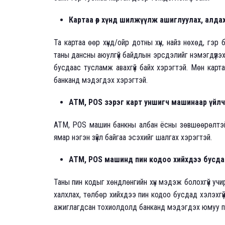
Картаа өөр хүнд шилжүүлж ашиглуулах, алдах
Та картаа өөр хүнд/ойр дотны хүн, найз нөхөд, гэр б
таны дансны аюулгүй байдлын эрсдэлийг нэмэгдүүлэх
бусдаас тусламж авахгүй байх хэрэгтэй. Мөн карт
банканд мэдэгдэх хэрэгтэй.
ATM, POS зэрэг карт уншигч машинаар үйл
АТМ, POS машин банкны албан ёсны зөвшөөрөлтэй
ямар нэгэн зүйл байгаа эсэхийг шалгах хэрэгтэй.
АТМ, POS машинд пин кодоо хийхдээ бусда
Таны пин кодыг хөндлөнгийн хүн мэдэж болохгүй уч
халхлах, төлбөр хийхдээ пин кодоо бусдад хэлэхгү
ажиглагдсан тохиолдолд банканд мэдэгдэх юмуу пи