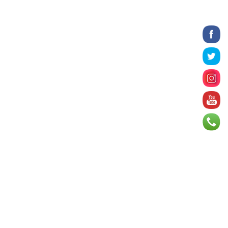
2026 оны 8 сарын 06
БИЧЛЭГ: Завьт эргүүлүүд голд
живж байсан иргэнийг аврав
2026 оны 8 сарын 06
Нэгдүгээр хорооллын арын
автозамыг өнөөдөр 23:00 цагаас
хаана
2026 оны 8 сарын 06
Д.Амарбаясгалан: Шатахууны
хомдсол бол өөрөө төрийн
бодлогын хомсдол
2026 оны 8 сарын 06
АИ-92 авто бензиний үнэ 2840
төгрөг болж, өмнөх оны мөн үеэс
9.7 хувиар, өмнөх са...