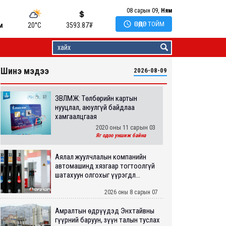
08 сарын 09,
Ням

ӨНӨӨДӨР ТОЙМ
м
20°C
3593.87
₮
Шинэ мэдээ
2026-08-09
ЗӨВЛӨМЖ: Төлбөрийн картын
нууцлал, аюулгүй байдлаа
хамгаалцгаая
2020 оны 11 сарын 03
Яг одоо уншиж байна
Аялал жуулчлалын компанийн
автомашинд хязгаар тогтоолгүй
шатахуун олгохыг үүрэгдл...
2026 оны 8 сарын 07
Амралтын өдрүүдэд Энхтайвны
гүүрний баруун, зүүн талын туслах