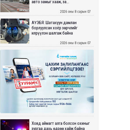
авто замыг хааж, за...
2026 оны 8 сарын 07
АҮЭБЯ: Шатахуун дамлан
борлуулсан хоёр зөрчлийг
илрүүлэн шалгаж байна
2026 оны 8 сарын 07
Ховд аймагт алга болсон охиныг
зургаа дахь өдрөө хайж байна