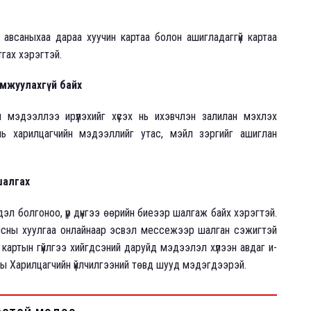
авсаныхаа дараа хуучин картаа болон ашигладаггүй картаа
тгах хэрэгтэй.
мжуулахгүй байх
мэдээллээ ирүүлэхийг хүсэх нь ихэвчлэн залилан мэхлэх
нь харилцагчийн мэдээллийг утас, мэйл зэргийг ашиглан
шалгах
эл болгоноо, үр дүнгээ өөрийн биеээр шалгаж байх хэрэгтэй.
ансны хуулгаа онлайнаар эсвэл мессежээр шалган сэжигтэй
, картын гүйлгээ хийгдсэний даруйд мэдээлэл хүлээн авдаг и-
ы Харилцагчийн үйлчилгээний төвд шууд мэдэгдээрэй.