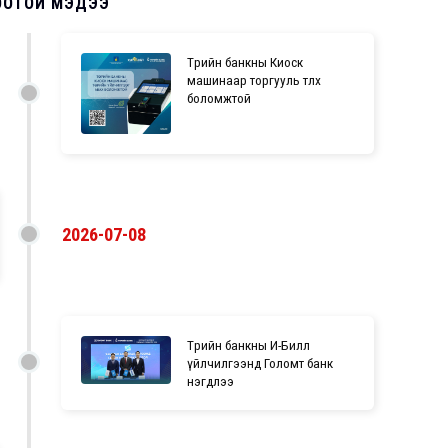
ООТОЙ МЭДЭЭ
Төрийн банкны Киоск
машинаар торгууль төлөх
боломжтой
2026-07-08
Төрийн банкны И-Билл
үйлчилгээнд Голомт банк
нэгдлээ