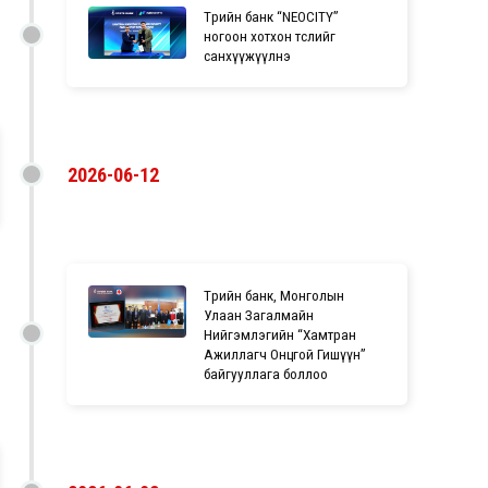
Төрийн банк “NEOCITY”
ногоон хотхон төслийг
санхүүжүүлнэ
2026-06-12
Төрийн банк, Монголын
Улаан Загалмайн
Нийгэмлэгийн “Хамтран
Ажиллагч Онцгой Гишүүн”
байгууллага боллоо