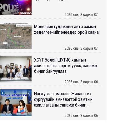
2026 оны 8 сарын 07
Монелийн гудамжны авто замын
хөдөлгөөнийг өнөөдөр орой хаана
2026 оны 8 сарын 07
ХӨСҮТ болон ШУТИС хамтын
ажиллагаагаа өргөжүүлж, санамж
бичиг байгууллаа
2026 оны 8 сарын 06
Нэгдүгээр эмнэлэг Жинаны их
сургуулийн эмнэлэгтэй хамтын
ажиллагааны санамж бичиг...
2026 оны 8 сарын 06
Нийслэлийн ИТХ-аар “Сэлбэ
ухаалаг хот”, агаарын бохирдол
зэрэг асуудлыг хэлэлцэж ...