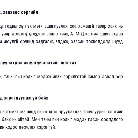
, хаяхаас сэргийл
үл, гадны хүн гэх мэт/ ашиглуулах, хаа хамаагүй газар хаях нь
 учир дээрх үйлдлүүдээс зайлс хийх, АТМ-Д картаа ашиглахдаа
аа аюулгүй орчинд хадгалж, алдаж, хаясан тохиолдолд шууд
члүүлэхдээ аюулгүй эсэхийг шалгах
, таны пин кодыг мэдэж авах зорилготой камер эсвэл өөр
д харагдуулахгүй байх
ир автомат машинд пин кодоо оруулахдаа товчлуурын хэсгийг
й байх нь зүйтэй. Мөн таны пин кодыг мэдэх гэсэн оролдлого
н кодоо өөрчлөх хэрэгтэй.