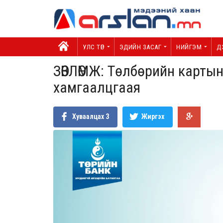
УЛС ТӨР
ЭДИЙН ЗАСАГ
НИЙГЭМ
Д
ЗӨВЛӨМЖ: Төлбөрийн картын
хамгаалцгаая
Хуваалцах
3
Жиргэх