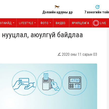
Дэлхийн адууны өдөр
7 хоногийн той
ЭЛХИЙД
LIFESTYLE
ФОТО
ВИДЕО
ЯРИЛЦЛАГА
LIVE
 нууцлал, аюулгүй байдлаа
2020 оны 11 сарын 03
