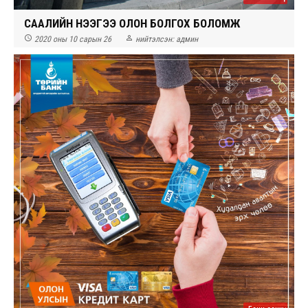
СААЛИЙН ҮНЭЭГЭЭ ОЛОН БОЛГОХ БОЛОМЖ


2020 оны 10 сарын 26
нийтэлсэн:
админ