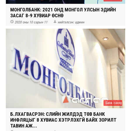
МОНГОЛБАНК: 2021 ОНД МОНГОЛ УЛСЫН ЭДИЙН
ЗАСАГ 8-9 ХУВИАР ӨСНӨ


2020 оны 10 сарын 11
нийтэлсэн:
админ
Банк санхүү
Б.ЛХАГВАСҮРЭН: СҮҮЛИЙН ЖИЛҮҮДЭД ТӨВ БАНК
ИНФЛЯЦЫГ 8 ХУВИАС ХЭТРҮҮЛЭХГҮЙ БАЙХ ЗОРИЛТ
ТАВИН АЖ...