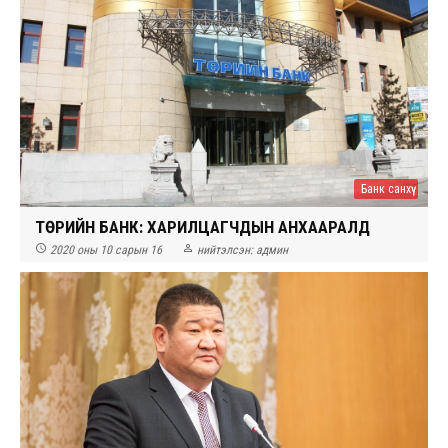
Банк санхүү
ТӨРИЙН БАНК: ХАРИЛЦАГЧДЫН АНХААРАЛД


2020 оны 10 сарын 16
нийтэлсэн:
админ