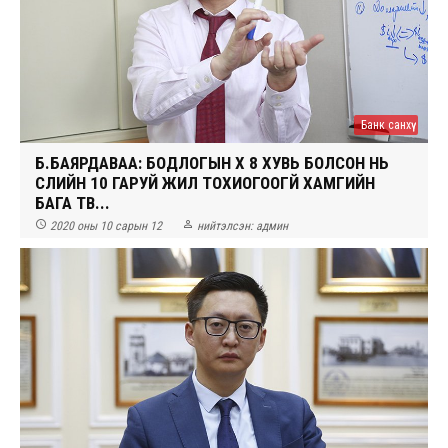
Банк санхүү
Б.БАЯРДАВАА: БОДЛОГЫН ХҮҮ 8 ХУВЬ БОЛСОН НЬ
СҮҮЛИЙН 10 ГАРУЙ ЖИЛ ТОХИОГООГҮЙ ХАМГИЙН
БАГА ТҮВ...


2020 оны 10 сарын 12
нийтэлсэн:
админ