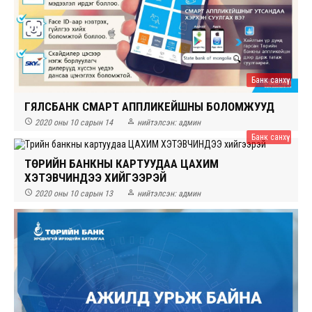
Банк санхүү
ГЯЛСБАНК СМАРТ АППЛИКЕЙШНЫ БОЛОМЖУУД


2020 оны 10 сарын 14
нийтэлсэн:
админ
Банк санхүү
ТӨРИЙН БАНКНЫ КАРТУУДАА ЦАХИМ
ХЭТЭВЧИНДЭЭ ХИЙГЭЭРЭЙ


2020 оны 10 сарын 13
нийтэлсэн:
админ