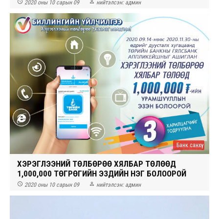


2020 оны 10 сарын 09
нийтэлсэн:
админ
Банк санхүү
ХЭРЭГЛЭЭНИЙ ТӨЛБӨРӨӨ ХЯЛБАР ТӨЛӨӨД
1,000,000 ТӨГРӨГИЙН ЭЗДИЙН НЭГ БОЛООРОЙ


2020 оны 10 сарын 09
нийтэлсэн:
админ