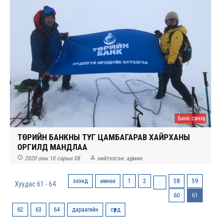
Банк санхүү
ТӨРИЙН БАНКНЫ ТУГ ЦАМБАГАРАВ ХАЙРХАНЫ
ОРГИЛД МАНДЛАА


2020 оны 10 сарын 08
нийтэлсэн:
админ
эхэнд
өмнөх
1
2
58
59
..
Хуудас 61 - 64
60
61
62
63
64
дараагийн
сүүлд