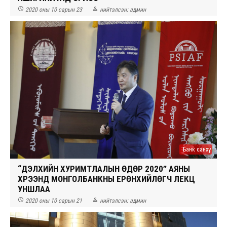


2020 оны 10 сарын 23
нийтэлсэн:
админ
Банк санхүү
“ДЭЛХИЙН ХУРИМТЛАЛЫН ӨДӨР 2020” АЯНЫ
ХҮРЭЭНД МОНГОЛБАНКНЫ ЕРӨНХИЙЛӨГЧ ЛЕКЦ
УНШЛАА


2020 оны 10 сарын 21
нийтэлсэн:
админ