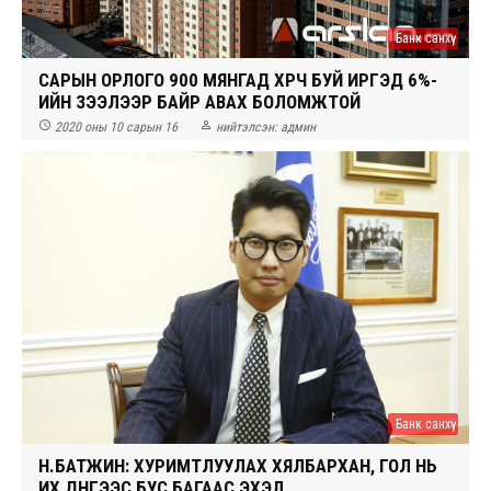
Банк санхүү
САРЫН ОРЛОГО 900 МЯНГАД ХҮРЧ БУЙ ИРГЭД 6%-
ИЙН ЗЭЭЛЭЭР БАЙР АВАХ БОЛОМЖТОЙ


2020 оны 10 сарын 16
нийтэлсэн:
админ
Банк санхүү
Н.БАТЖИН: ХУРИМТЛУУЛАХ ХЯЛБАРХАН, ГОЛ НЬ
ИХ ДҮНГЭЭС БУС БАГААС ЭХЭЛ