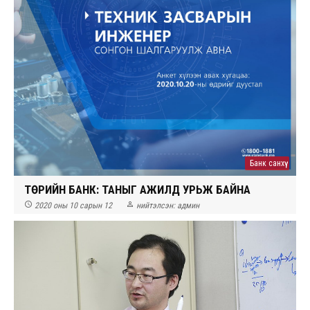
Банк санхүү
ТӨРИЙН БАНК: ТАНЫГ АЖИЛД УРЬЖ БАЙНА


2020 оны 10 сарын 12
нийтэлсэн:
админ