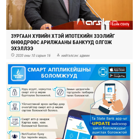
Банк санхүү
ЗУРГААН ХУВИЙН ХҮҮТЭЙ ИПОТЕКИЙН ЗЭЭЛИЙГ
ӨНӨӨДРӨӨС АРИЛЖААНЫ БАНКУУД ОЛГОЖ
ЭХЭЛЛЭЭ


2020 оны 10 сарын 16
нийтэлсэн:
админ