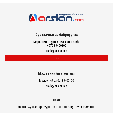
Сурталчилгаа байрлуулах
Маркетинг, сурталчилгааны алба:
+976 89400100
enkh@arslan.mn
RSS
Мэдээллийн агентлаг
Мэдээний алба: 89400100
enkh@arslan.mn
Хаяг
УБ хот, Сүхбаатар дүүрэг, 8-р хороо, City Tower 1902 тоот