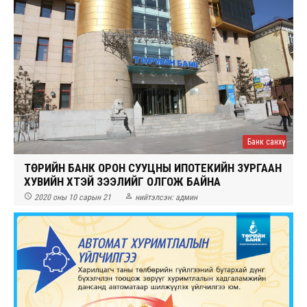
Банк санхүү
ТӨРИЙН БАНК ОРОН СУУЦНЫ ИПОТЕКИЙН ЗУРГААН
ХУВИЙН ХҮҮТЭЙ ЗЭЭЛИЙГ ОЛГОЖ БАЙНА


2020 оны 10 сарын 21
нийтэлсэн:
админ