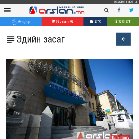
DESKTOP
|
MOBILE
Өнөөдөр
08 сарын 08
27°C
3593.87
₮
Эдийн засаг

Банк санхүү