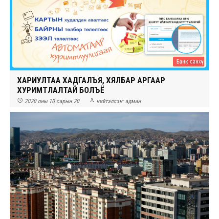
Банк санхүү
ХАРИУЛТАА ХАДГАЛЪЯ, ХЯЛБАР АРГААР
ХУРИМТЛАЛТАЙ БОЛЪЁ


2020 оны 10 сарын 20
нийтэлсэн:
админ