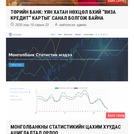
Банк санхүү
ТӨРИЙН БАНК: УЯН ХАТАН НӨХЦӨЛ БҮХИЙ “ВИЗА
КРЕДИТ“ КАРТЫГ САНАЛ БОЛГОЖ БАЙНА


2020 оны 10 сарын 23
нийтэлсэн:
админ
Банк санхүү
МОНГОЛБАНКНЫ СТАТИСТИКИЙН ЦАХИМ ХУУДАС
АШИГЛАЛТАД ОРЛОО