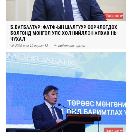
Банк санхүү
Б.БАТБААТАР: ФАТФ-ЫН ШАЛГУУР ӨӨРЧЛӨГДӨХ
БОЛГОНД МОНГОЛ УЛС ХӨЛ НИЙЛҮҮЛЭН АЛХАХ НЬ
ЧУХАЛ


2020 оны 10 сарын 12
нийтэлсэн:
админ
Банк санхүү