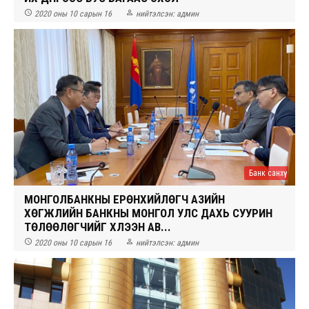


2020 оны 10 сарын 16
нийтэлсэн:
админ
Банк санхүү
МОНГОЛБАНКНЫ ЕРӨНХИЙЛӨГЧ АЗИЙН
ХӨГЖЛИЙН БАНКНЫ МОНГОЛ УЛС ДАХЬ СУУРИН
ТӨЛӨӨЛӨГЧИЙГ ХҮЛЭЭН АВ...


2020 оны 10 сарын 16
нийтэлсэн:
админ